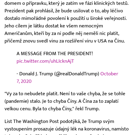
domem o přípravku, který je zatím ve fázi klinických testů.
Prezident pak prohlásil, že bude usilovat o to, aby léčivo
dostalo mimořádné povolení k použití u široké veřejnosti.
Jeho cílem je látku dostat ke všem nemocným
Američanům, kteří by za ni podle něj neměli nic platit,
přičemž znovu svedl vinu za rozšíření viru v USA na Čínu.
A MESSAGE FROM THE PRESIDENT!
pic.twitter.com/uhLIcknAjT
- Donald J. Trump (@realDonaldTrump)
October
7, 2020
"Vy za to nebudete platit. Není to vaše chyba, že se tohle
(pandemie) stalo. Je to chyba Číny. A Čína za to zaplatí
velkou cenu. Byla to chyba Číny," řekl Trump.
List The Washington Post podotýká, že Trump svým
vystoupením prosazuje údajný lék na koronavirus, namísto