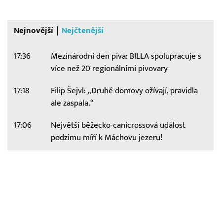
Nejnovější
Nejčtenější
17:36
Mezinárodní den piva: BILLA spolupracuje s
více než 20 regionálními pivovary
17:18
Filip Šejvl: „Druhé domovy ožívají, pravidla
ale zaspala.“
17:06
Největší běžecko-canicrossová událost
podzimu míří k Máchovu jezeru!