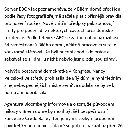
Server BBC však poznamenává, že v Bílém domě přeci jen
podle řady fotografií zřejmě začala platit přísnější pravidla
pro nošení roušek. Nové vnitřní předpisy pak stanovují
limity pro počty lidí v některých částech prezidentské
rezidence. Podle televize ABC se zatím mohlo nakazit asi
34 zaměstnanců Bílého domu, někteří pracovníci si také
soukromě stěžovali, že byli nuceni chodit do práce a
setkávat se s lidmi, u nichž nebylo jasné, zda jsou zdraví.
Nejvýše postavená demokratka v Kongresu Nancy
Pelosiová ve středu prohlásila, že Bílý dům je nyní "jedním
z nejnebezpečnějších míst v zemi", a dodala, že by se k
němu ani nepřiblížila.
Agentura Bloomberg informovala o tom, že původcem
nákazy v Bílém domě by mohl být šéf bezpečnostní
kanceláře Crede Bailey. Ten je nyní s těžkým průběhem
covidu-19 v nemocnici. Údajně se přitom nakazil už před 26.