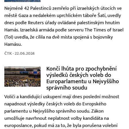
Nejméně 42 Palestinců zemřelo při izraelských útocích ve
městě Gaza a nedalekém uprchlickém táboře Šatí, uvedly
dnes podle Reuters úřady ovládané palestinským hnutím
Hamás. Izraelská armáda podle serveru The Times of Israel
(ToI) uvedla, že cílila na dvě místa spojená s bojovníky
Hamásu.
ČTK - 22.06.2024
Končí lhůta pro zpochybnění
výsledků českých voleb do
Europarlamentu u Nejvyššího
správního soudu
Voliči a kandidující uskupení mají dnes poslední možnost
napadnout výsledky českých voleb do Evropského
parlamentu u Nejvyššího správního soudu. Zákon
umožňuje navrhnout neplatnost volby kandidáta na
europoslance, pokud má za to, že byla porušena volební