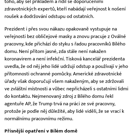
toho, aby šel příkladem a řídil se doporučeními
zdravotnických expertů, kteří nabádají veřejnost k nošení
roušek a dodržování odstupu od ostatních.
Prezident i přes svou nákazu opakovaně vystupuje na
veřejnosti bez obličejové masky a znovu pracuje z Oválné
pracovny, kde přichází do styku s řadou pracovníků Bílého
domu. Není přitom jasné, zda stále není nakažen
koronavirem a není infekční. Tisková kancelář prezidenta
uvedla, že od něj jeho lidé udržují odstup a používají v jeho
přítomnosti ochranné pomůcky. Americké zdravotnické
úřady však doporučují všem nakaženým, aby se zdržovali
ve zvláštní místnosti a vůbec nepřicházeli s ostatními lidmi
do kontaktu. Nejmenovaný zdroj z Bílého domu řekl
agentuře AP, že Trump trvá na práci ze své pracovny,
protože je podle něj důležité, aby lidé viděli, že se vrací k
normálnímu pracovnímu režimu.
Přísnější opatření v Bílém domě