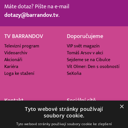
Máte dotaz? Pište na e-mail
dotazy@barrandov.tv
.
TV BARRANDOV
Doporučujeme
Televizní program
VIP svět magazín
Videoarchiv
Tomáš Arsov v akci
Akcionáři
Sejdeme se na Cibulce
Kariéra
Vít Olmer: Den s osobností
Loga ke stažení
SeXoňa
Kontakt
Sociální sítě
×
Tyto webové stránky používají
Barrandov Televizní Studio,
soubory cookie.
a.s.
Kříženeckého nám. 322
Tyto webové stránky používají soubory cookie ke zlepšení