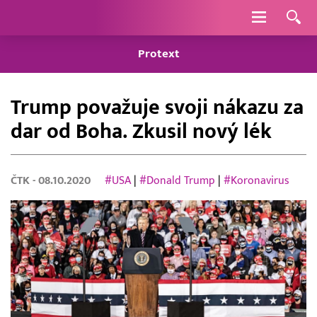
Navigace
Protext
Trump považuje svoji nákazu za
dar od Boha. Zkusil nový lék
ČTK
- 08.10.2020
#USA
|
#Donald Trump
|
#Koronavirus