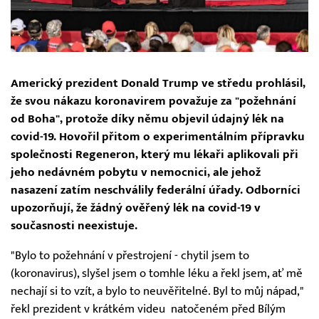
Americký prezident Donald Trump ve středu prohlásil,
že svou nákazu koronavirem považuje za "požehnání
od Boha", protože díky němu objevil údajný lék na
covid-19. Hovořil přitom o experimentálním přípravku
společnosti Regeneron, který mu lékaři aplikovali při
jeho nedávném pobytu v nemocnici, ale jehož
nasazení zatím neschválily federální úřady. Odborníci
upozorňují, že žádný ověřený lék na covid-19 v
současnosti neexistuje.
"Bylo to požehnání v přestrojení - chytil jsem to
(koronavirus), slyšel jsem o tomhle léku a řekl jsem, ať mě
nechají si to vzít, a bylo to neuvěřitelné. Byl to můj nápad,"
řekl prezident v krátkém videu natočeném před Bílým