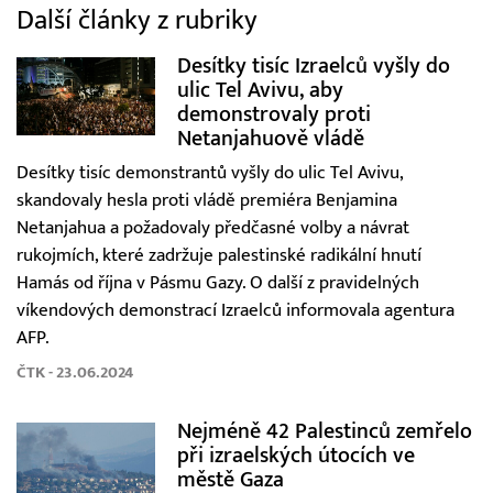
Další články z rubriky
Desítky tisíc Izraelců vyšly do
ulic Tel Avivu, aby
demonstrovaly proti
Netanjahuově vládě
Desítky tisíc demonstrantů vyšly do ulic Tel Avivu,
skandovaly hesla proti vládě premiéra Benjamina
Netanjahua a požadovaly předčasné volby a návrat
rukojmích, které zadržuje palestinské radikální hnutí
Hamás od října v Pásmu Gazy. O další z pravidelných
víkendových demonstrací Izraelců informovala agentura
AFP.
ČTK - 23.06.2024
Nejméně 42 Palestinců zemřelo
při izraelských útocích ve
městě Gaza