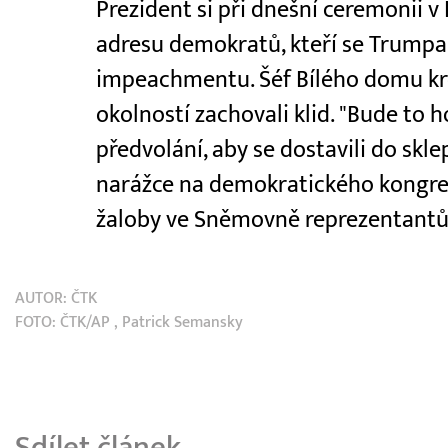
Prezident si při dnešní ceremonii 
adresu demokratů, kteří se Trumpa
impeachmentu. Šéf Bílého domu kr
okolností zachovali klid. "Bude to h
předvolání, aby se dostavili do skl
narážce na demokratického kongre
žaloby ve Sněmovně reprezentantů 
AUTOR:
ČTK
FOTO:
ČTK/AP
, Patrick Semansky
Sdílet článek