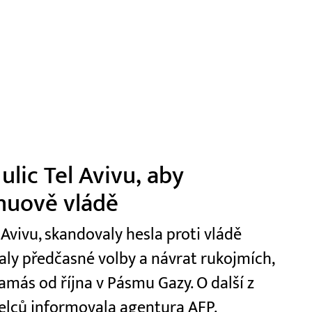
 ulic Tel Avivu, aby
huově vládě
 Avivu, skandovaly hesla proti vládě
y předčasné volby a návrat rukojmích,
amás od října v Pásmu Gazy. O další z
elců informovala agentura AFP.