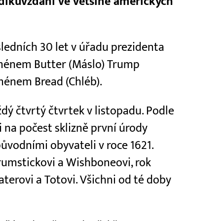
 díkůvzdání ve většině amerických
sledních 30 let v úřadu prezidenta
jménem Butter (Máslo) Trump
jménem Bread (Chléb).
dý čtvrtý čtvrtek v listopadu. Podle
i na počest sklizně první úrody
ůvodními obyvateli v roce 1621.
umstickovi a Wishboneovi, rok
erovi a Totovi. Všichni od té doby