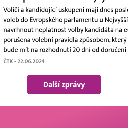
Voliči a kandidující uskupení mají dnes po
voleb do Evropského parlamentu u Nejvyšš
navrhnout neplatnost volby kandidáta na eu
porušena volební pravidla způsobem, který 
bude mít na rozhodnutí 20 dní od doručení
ČTK - 22.06.2024
Další zprávy