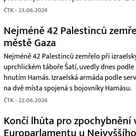
ČTK - 23.06.2024
Nejméně 42 Palestinců zemřel
městě Gaza
Nejméně 42 Palestinců zemřelo při izraels
uprchlickém táboře Šatí, uvedly dnes podl
hnutím Hamás. Izraelská armáda podle serveru
na dvě místa spojená s bojovníky Hamásu.
ČTK - 22.06.2024
Končí lhůta pro zpochybnění 
Europarlamentu u Nejvyššího