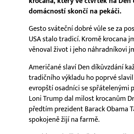
krocana, který ve čtvrtek na Den
domácností skončí na pekáči.
Gesto sváteční dobré vůle se za po
USA stalo tradicí. Kromě krocana 
věnoval život i jeho náhradníkovi 
Američané slaví Den díkůvzdání kaž
tradičního výkladu ho poprvé slavil
evropští osadníci se spřátelenými p
Loni Trump dal milost krocanům Dr
předtím prezident Barack Obama Tat
spokojeně žijí na farmě.