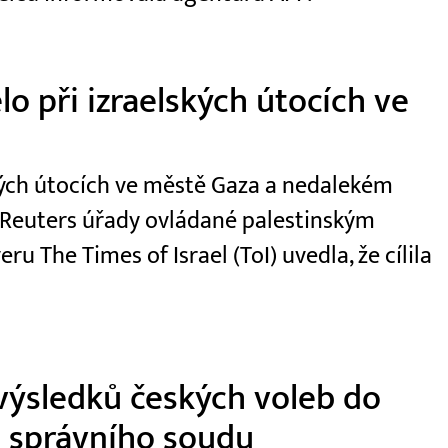
o při izraelských útocích ve
kých útocích ve městě Gaza a nedalekém
e Reuters úřady ovládané palestinským
 The Times of Israel (ToI) uvedla, že cílila
výsledků českých voleb do
 správního soudu