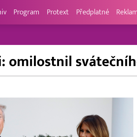
hiv
Program
Protext
Předplatné
Rekla
i: omilostnil sváteční