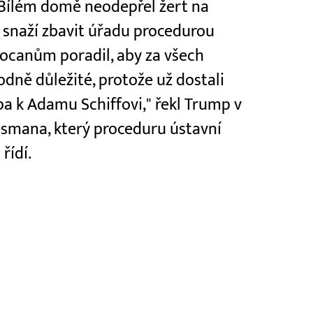
v Bílém domě neodepřel žert na
 snaží zbavit úřadu procedurou
ocanům poradil, aby za všech
odně důležité, protože už dostali
epa k Adamu Schiffovi," řekl Trump v
smana, který proceduru ústavní
řídí.