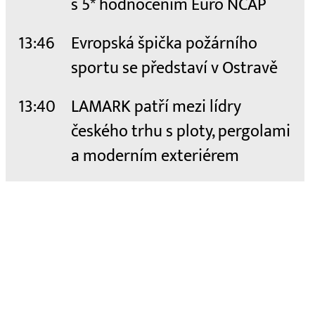
s 5* hodnocením Euro NCAP
13:46
Evropská špička požárního
sportu se představí v Ostravě
13:40
LAMARK patří mezi lídry
českého trhu s ploty, pergolami
a moderním exteriérem