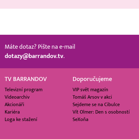
Máte dotaz? Pište na e-mail
dotazy@barrandov.tv
.
TV BARRANDOV
Doporučujeme
Televizní program
VIP svět magazín
Videoarchiv
Tomáš Arsov v akci
Akcionáři
Sejdeme se na Cibulce
Kariéra
Vít Olmer: Den s osobností
Loga ke stažení
SeXoňa