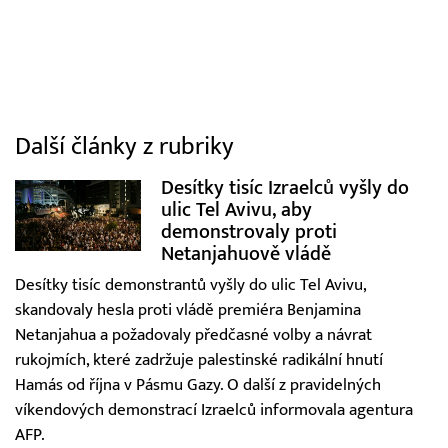
Další články z rubriky
Desítky tisíc Izraelců vyšly do
ulic Tel Avivu, aby
demonstrovaly proti
Netanjahuově vládě
Desítky tisíc demonstrantů vyšly do ulic Tel Avivu,
skandovaly hesla proti vládě premiéra Benjamina
Netanjahua a požadovaly předčasné volby a návrat
rukojmích, které zadržuje palestinské radikální hnutí
Hamás od října v Pásmu Gazy. O další z pravidelných
víkendových demonstrací Izraelců informovala agentura
AFP.