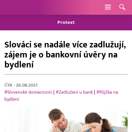
Navigace
Protext
Slováci se nadále více zadlužují,
zájem je o bankovní úvěry na
bydlení
ČTK
- 26.08.2021
#Slovenské domácnosti
|
#Zadlužení u bank
|
#Půjčka na
bydlení