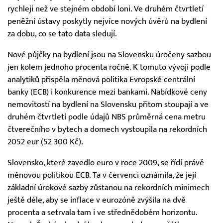
rychleji než ve stejném období loni. Ve druhém čtvrtletí
peněžní ústavy poskytly nejvíce nových úvěrů na bydlení
za dobu, co se tato data sledují.
Nové půjčky na bydlení jsou na Slovensku úročeny sazbou
jen kolem jednoho procenta ročně. K tomuto vývoji podle
analytiků přispěla měnová politika Evropské centrální
banky (ECB) i konkurence mezi bankami. Nabídkové ceny
nemovitostí na bydlení na Slovensku přitom stoupají a ve
druhém čtvrtletí podle údajů NBS průměrná cena metru
čtverečního v bytech a domech vystoupila na rekordních
2052 eur (52 300 Kč).
Slovensko, které zavedlo euro v roce 2009, se řídí právě
měnovou politikou ECB. Ta v červenci oznámila, že její
základní úrokové sazby zůstanou na rekordních minimech
ještě déle, aby se inflace v eurozóně zvýšila na dvě
procenta a setrvala tam i ve střednědobém horizontu.