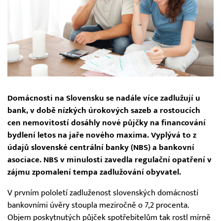
Domácnosti na Slovensku se nadále více zadlužují u
bank, v době nízkých úrokových sazeb a rostoucích
cen nemovitostí dosáhly nové půjčky na financování
bydlení letos na jaře nového maxima. Vyplývá to z
údajů slovenské centrální banky (NBS) a bankovní
asociace. NBS v minulosti zavedla regulační opatření v
zájmu zpomalení tempa zadlužování obyvatel.
V prvním pololetí zadluženost slovenských domácností
bankovními úvěry stoupla meziročně o 7,2 procenta.
Objem poskytnutých půjček spotřebitelům tak rostl mírně