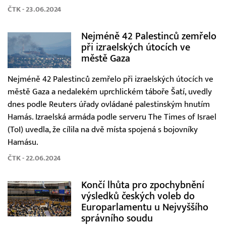
ČTK - 23.06.2024
Nejméně 42 Palestinců zemřelo
při izraelských útocích ve
městě Gaza
Nejméně 42 Palestinců zemřelo při izraelských útocích ve
městě Gaza a nedalekém uprchlickém táboře Šatí, uvedly
dnes podle Reuters úřady ovládané palestinským hnutím
Hamás. Izraelská armáda podle serveru The Times of Israel
(ToI) uvedla, že cílila na dvě místa spojená s bojovníky
Hamásu.
ČTK - 22.06.2024
Končí lhůta pro zpochybnění
výsledků českých voleb do
Europarlamentu u Nejvyššího
správního soudu