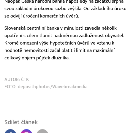
Naopak Česká národní banka naposledy na začátku srpna
svou základní úrokovou sazbu zvýšila. Od základního úroku
se odvíjí úročení komerčních úvěrů.
Slovenská centrální banka v minulosti zavedla několik
opatření s cílem tlumit nadměrnou zadluženost obyvatel.
Kromě omezení výše hypotečních úvěrů ve vztahu k
hodnotě nemovitosti začal platit i limit na maximální
celkový objem půjček dlužníka.
AUTOR:
ČTK
FOTO: deposithphotos/Wavebreakmedia
Sdílet článek