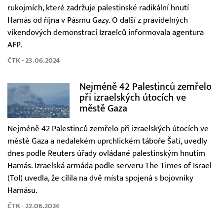
rukojmích, které zadržuje palestinské radikální hnutí
Hamás od října v Pásmu Gazy. O další z pravidelných
víkendových demonstrací Izraelců informovala agentura
AFP.
ČTK - 23.06.2024
Nejméně 42 Palestinců zemřelo
při izraelských útocích ve
městě Gaza
Nejméně 42 Palestinců zemřelo při izraelských útocích ve
městě Gaza a nedalekém uprchlickém táboře Šatí, uvedly
dnes podle Reuters úřady ovládané palestinským hnutím
Hamás. Izraelská armáda podle serveru The Times of Israel
(ToI) uvedla, že cílila na dvě místa spojená s bojovníky
Hamásu.
ČTK - 22.06.2024