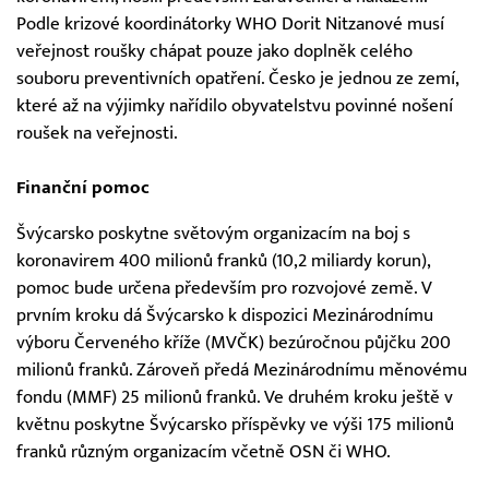
Podle krizové koordinátorky WHO Dorit Nitzanové musí
veřejnost roušky chápat pouze jako doplněk celého
souboru preventivních opatření. Česko je jednou ze zemí,
které až na výjimky nařídilo obyvatelstvu povinné nošení
roušek na veřejnosti.
Finanční pomoc
Švýcarsko poskytne světovým organizacím na boj s
koronavirem 400 milionů franků (10,2 miliardy korun),
pomoc bude určena především pro rozvojové země. V
prvním kroku dá Švýcarsko k dispozici Mezinárodnímu
výboru Červeného kříže (MVČK) bezúročnou půjčku 200
milionů franků. Zároveň předá Mezinárodnímu měnovému
fondu (MMF) 25 milionů franků. Ve druhém kroku ještě v
květnu poskytne Švýcarsko příspěvky ve výši 175 milionů
franků různým organizacím včetně OSN či WHO.