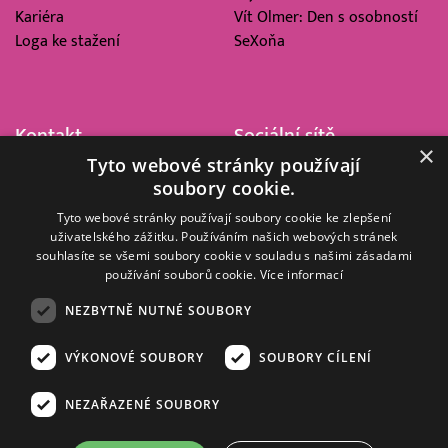
Kariéra
Vít Olmer: Den s osobností
Loga ke stažení
SeXoňa
Kontakt
Sociální sítě
×
Tyto webové stránky používají
Barrandov Televizní Studio,
soubory cookie.
a.s.
Kříženeckého nám. 322
Tyto webové stránky používají soubory cookie ke zlepšení
uživatelského zážitku. Používáním našich webových stránek
152 00 Praha 5
souhlasíte se všemi soubory cookie v souladu s našimi zásadami
IČ 416 93 311
používání souborů cookie.
Více informací
dotazy@barrandov.tv
NEZBYTNĚ NUTNÉ SOUBORY
VÝKONOVÉ SOUBORY
SOUBORY CÍLENÍ
© 2008–2026 EMPRESA MEDIA, a.s. Všechna práva vyhrazena.
Kompletní pravidla využívání obsahu webu
najdete ZDE
.
NEZAŘAZENÉ SOUBORY
Zásady ochrany osobních a dalších zpracovávaných údajů
.
Nastavení Cookies
.