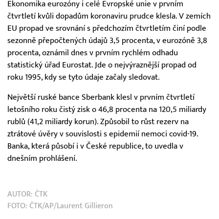
Ekonomika eurozóny i celé Evropské unie v prvním
čtvrtletí kvůli dopadům koronaviru prudce klesla. V zemích
EU propad ve srovnání s předchozím čtvrtletím činí podle
sezonně přepočtených údajů 3,5 procenta, v eurozóně 3,8
procenta, oznámil dnes v prvním rychlém odhadu
statistický úřad Eurostat. Jde o nejvýraznější propad od
roku 1995, kdy se tyto údaje začaly sledovat.
Největší ruské bance Sberbank klesl v prvním čtvrtletí
letošního roku čistý zisk o 46,8 procenta na 120,5 miliardy
rublů (41,2 miliardy korun). Způsobil to růst rezerv na
ztrátové úvěry v souvislosti s epidemií nemoci covid-19.
Banka, která působí i v České republice, to uvedla v
dnešním prohlášení.
AUTOR:
ČTK
FOTO: ČTK/AP/Laurent Gillieron