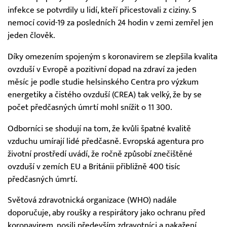
infekce se potvrdily u lidí, kteří přicestovali z ciziny. S
nemocí covid-19 za posledních 24 hodin v zemi zemřel jen
jeden člověk.
Díky omezením spojeným s koronavirem se zlepšila kvalita
ovzduší v Evropě a pozitivní dopad na zdraví za jeden
měsíc je podle studie helsinského Centra pro výzkum
energetiky a čistého ovzduší (CREA) tak velký, že by se
počet předčasných úmrtí mohl snížit o 11 300.
Odborníci se shodují na tom, že kvůli špatné kvalitě
vzduchu umírají lidé předčasně. Evropská agentura pro
životní prostředí uvádí, že ročně způsobí znečištěné
ovzduší v zemích EU a Británii přibližně 400 tisíc
předčasných úmrtí.
Světová zdravotnická organizace (WHO) nadále
doporučuje, aby roušky a respirátory jako ochranu před
koronavirem, nosili především zdravotníci a nakažení.