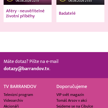
06.08.2026 22:15
06.08.2026 21:55
Aféry - neuvěřitelné
Badatelé
životní příběhy
Máte dotaz? Pište na e-mail
dotazy@barrandov.tv
.
TV BARRANDOV
Doporučujeme
Televizní program
VIP svět magazín
Videoarchiv
Tomáš Arsov v akci
Akcionáři
Sejdeme se na Cibulce