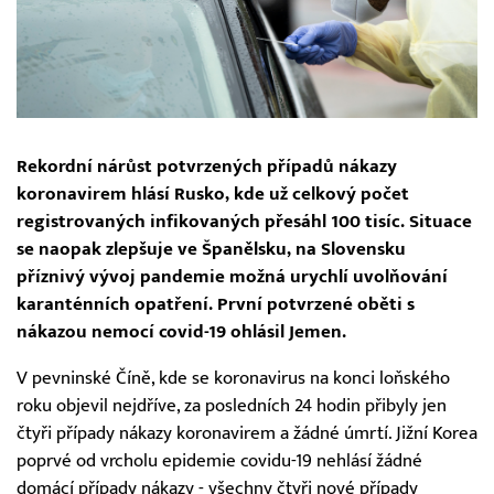
Rekordní nárůst potvrzených případů nákazy
koronavirem hlásí Rusko, kde už celkový počet
registrovaných infikovaných přesáhl 100 tisíc. Situace
se naopak zlepšuje ve Španělsku, na Slovensku
příznivý vývoj pandemie možná urychlí uvolňování
karanténních opatření. První potvrzené oběti s
nákazou nemocí covid-19 ohlásil Jemen.
V pevninské Číně, kde se koronavirus na konci loňského
roku objevil nejdříve, za posledních 24 hodin přibyly jen
čtyři případy nákazy koronavirem a žádné úmrtí. Jižní Korea
poprvé od vrcholu epidemie covidu-19 nehlásí žádné
domácí případy nákazy - všechny čtyři nové případy