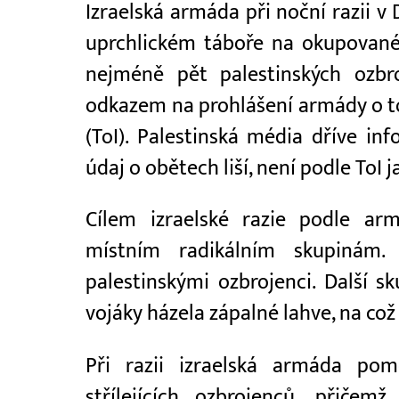
Izraelská armáda při noční razii v
uprchlickém táboře na okupovan
nejméně pět palestinských ozbro
odkazem na prohlášení armády o to
(ToI). Palestinská média dříve in
údaj o obětech liší, není podle ToI j
Cílem izraelské razie podle arm
místním radikálním skupinám.
palestinskými ozbrojenci. Další 
vojáky házela zápalné lahve, na co
Při razii izraelská armáda po
střílejících ozbrojenců, přičem