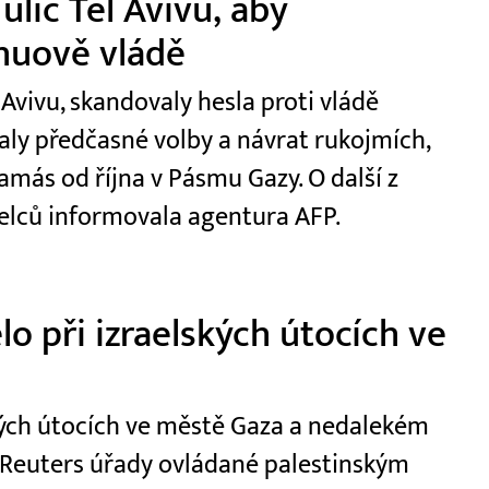
 ulic Tel Avivu, aby
huově vládě
 Avivu, skandovaly hesla proti vládě
y předčasné volby a návrat rukojmích,
amás od října v Pásmu Gazy. O další z
elců informovala agentura AFP.
o při izraelských útocích ve
kých útocích ve městě Gaza a nedalekém
e Reuters úřady ovládané palestinským