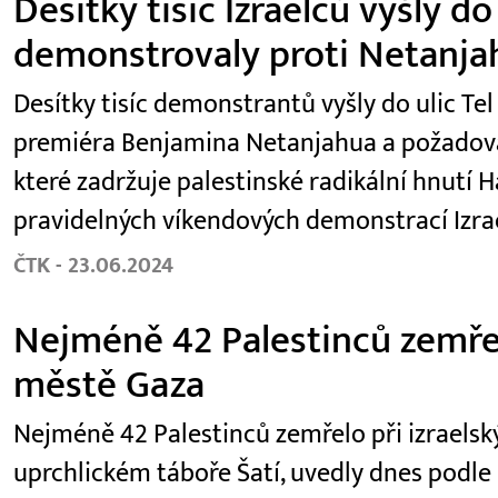
Desítky tisíc Izraelců vyšly do
demonstrovaly proti Netanja
Desítky tisíc demonstrantů vyšly do ulic Tel
premiéra Benjamina Netanjahua a požadoval
které zadržuje palestinské radikální hnutí H
pravidelných víkendových demonstrací Izra
ČTK - 23.06.2024
Nejméně 42 Palestinců zemřel
městě Gaza
Nejméně 42 Palestinců zemřelo při izraels
uprchlickém táboře Šatí, uvedly dnes podl