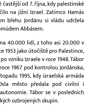
častější od 7. října, kdy palestinské
lo na jižní Izrael. Zatímco Hamás
m břehu Jordánu si vládu udržela
Mahmúdem Abbásem.
na 40.000 lidí, z toho asi 20.000 v
ce 1953 jako útočiště pro Palestince,
po vzniku Izraele v roce 1948. Tábor
 roce 1967 pod kontrolou Jordánska,
stopadu 1995, kdy izraelská armáda
sla město předala pod civilní i
 autonomie. Tábor se v posledních
kých ozbrojených skupin.