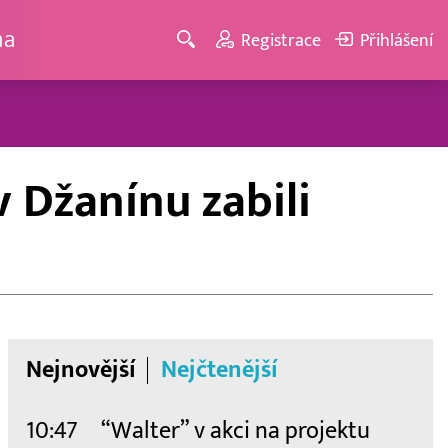
ma
Registrace
Přihlášení
v Džanínu zabili
Nejnovější
Nejčtenější
10:47
“Walter” v akci na projektu