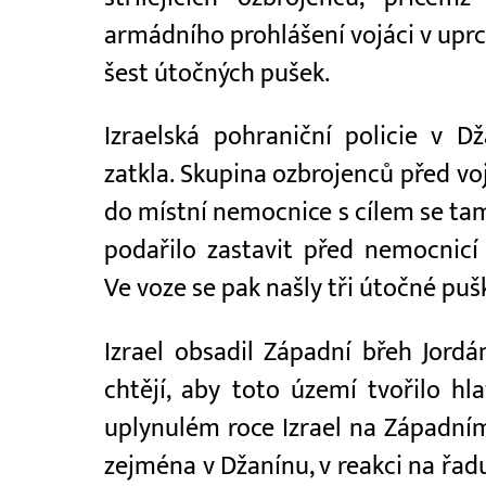
armádního prohlášení vojáci v uprc
šest útočných pušek.
Izraelská pohraniční policie v 
zatkla. Skupina ozbrojenců před v
do místní nemocnice s cílem se ta
podařilo zastavit před nemocnicí
Ve voze se pak našly tři útočné pu
Izrael obsadil Západní břeh Jordán
chtějí, aby toto území tvořilo hl
uplynulém roce Izrael na Západním
zejména v Džanínu, v reakci na řadu