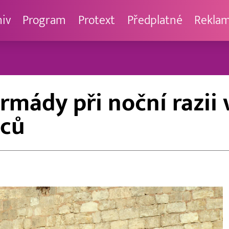
hiv
Program
Protext
Předplatné
Rekla
armády při noční razii 
nců