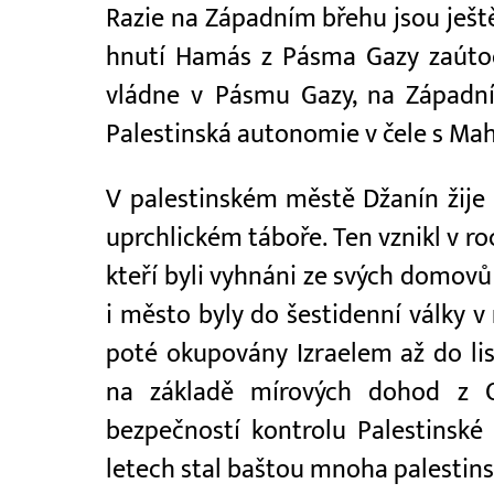
Razie na Západním břehu jsou ještě 
hnutí Hamás z Pásma Gazy zaútoči
vládne v Pásmu Gazy, na Západní
Palestinská autonomie v čele s 
V palestinském městě Džanín žije 
uprchlickém táboře. Ten vznikl v ro
kteří byli vyhnáni ze svých domovů 
i město byly do šestidenní války v
poté okupovány Izraelem až do li
na základě mírových dohod z O
bezpečností kontrolu Palestinské
letech stal baštou mnoha palestins