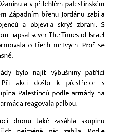
 Džanínu a v přilehlém palestinském
ém Západním břehu Jordánu zabila
jenců a objevila skrýš zbraní. S
m napsal sever The Times of Israel
formovala o třech mrtvých. Proč se
asné.
ády bylo najít výbušniny patřící
 Při akci došlo k přestřelce s
skupina Palestinců podle armády na
ž armáda reagovala palbou.
mocí dronu také zasáhla skupinu
ž jich nejméně pět zabila. Podle