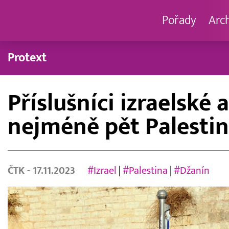
Pořady
Arc
Protext
Příslušníci izraelské 
nejméně pět Palesti
ČTK
- 17.11.2023
#Izrael
|
#Palestina
|
#Džanín