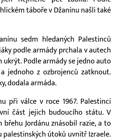
hlickém táboře v Džanínu našli také
Džanínu sedm hledaných Palestinců
ojáky podle armády prchala v autech
m ukrýt. Podle armády se jedno auto
 a jednoho z ozbrojenců zatknout.
šky, dodala armáda.
u při válce v roce 1967. Palestinci
avní část jejich budoucího státu. V
 břehu Jordánu znásobil razie, a to
 palestinských útoků uvnitř Izraele.