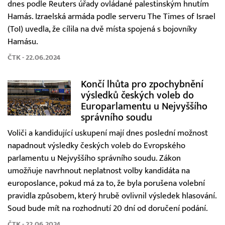
dnes podle Reuters úřady ovládané palestinským hnutím
Hamás. Izraelská armáda podle serveru The Times of Israel
(ToI) uvedla, že cílila na dvě místa spojená s bojovníky
Hamásu.
ČTK - 22.06.2024
Končí lhůta pro zpochybnění
výsledků českých voleb do
Europarlamentu u Nejvyššího
správního soudu
Voliči a kandidující uskupení mají dnes poslední možnost
napadnout výsledky českých voleb do Evropského
parlamentu u Nejvyššího správního soudu. Zákon
umožňuje navrhnout neplatnost volby kandidáta na
europoslance, pokud má za to, že byla porušena volební
pravidla způsobem, který hrubě ovlivnil výsledek hlasování.
Soud bude mít na rozhodnutí 20 dní od doručení podání.
ČTK - 22.06.2024