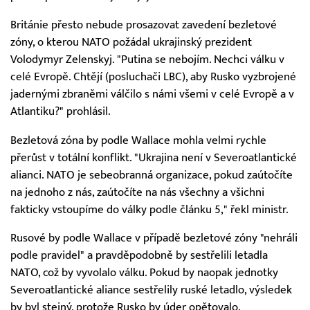
Británie přesto nebude prosazovat zavedení bezletové
zóny, o kterou NATO požádal ukrajinský prezident
Volodymyr Zelenskyj. "Putina se nebojím. Nechci válku v
celé Evropě. Chtějí (posluchači LBC), aby Rusko vyzbrojené
jadernými zbraněmi válčilo s námi všemi v celé Evropě a v
Atlantiku?" prohlásil.
Bezletová zóna by podle Wallace mohla velmi rychle
přerůst v totální konflikt. "Ukrajina není v Severoatlantické
alianci. NATO je sebeobranná organizace, pokud zaútočíte
na jednoho z nás, zaútočíte na nás všechny a všichni
fakticky vstoupíme do války podle článku 5," řekl ministr.
Rusové by podle Wallace v případě bezletové zóny "nehráli
podle pravidel" a pravděpodobně by sestřelili letadla
NATO, což by vyvolalo válku. Pokud by naopak jednotky
Severoatlantické aliance sestřelily ruské letadlo, výsledek
by byl stejný, protože Rusko by úder opětovalo.