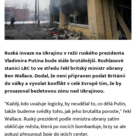
Ruská invaze na Ukrajinu v režii ruského prezidenta
Vladimira Putina bude stále brutálnější. Rozhlasové
stanici LBC to ve středu řekl britský ministr obrany
Ben Wallace. Dodal, že není připraven poslat Británii
do války a vyvolat konflikt v celé Evropě tím, že by
prosazoval bezletovou zónu nad Ukrajinou.
"Každý, kdo uvažuje logicky, by neudělal to, co dělá Putin,
takže budeme svědky toho, jak jeho brutalita poroste," řekl
Wallace. Ruský prezident podle ministra obrany zatím
obkličuje města, která po nocích bombarduje, brzy se ale
pokusí přesunout boje do jejich center.