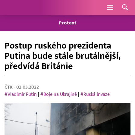
Navigace
Protext
Postup ruského prezidenta
Putina bude stále brutálnější,
předvídá Británie
ČTK
- 02.03.2022
#Vladimir Putin
|
#Boje na Ukrajině
|
#Ruská invaze