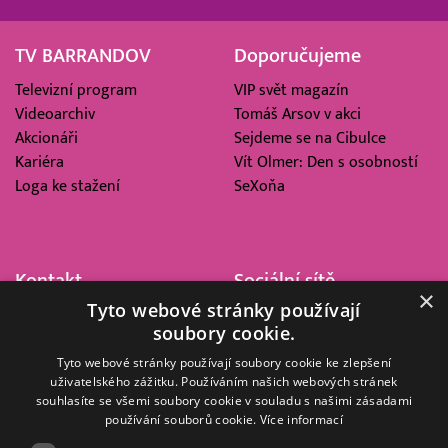
TV BARRANDOV
Doporučujeme
Televizní program
VIP svět magazín
Videoarchiv
Tomáš Arsov v akci
Akcionáři
Sejdeme se na Cibulce
Kariéra
Vít Olmer: Den s osobností
Loga ke stažení
SeXoňa
Kontakt
Sociální sítě
×
Tyto webové stránky používají
Barrandov Televizní Studio,
soubory cookie.
a.s.
Kříženeckého nám. 322
Tyto webové stránky používají soubory cookie ke zlepšení
uživatelského zážitku. Používáním našich webových stránek
152 00 Praha 5
souhlasíte se všemi soubory cookie v souladu s našimi zásadami
IČ 416 93 311
používání souborů cookie.
Více informací
dotazy@barrandov.tv