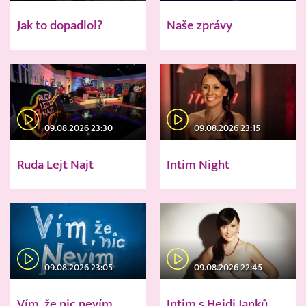
Jak to dopadlo!?
Naše zprávy
09.08.2026 23:30
09.08.2026 23:15
Ruda Lejt Najt
Intim Night
09.08.2026 23:05
09.08.2026 22:45
Vím, že nic nevím
Intim s Heidi Janků