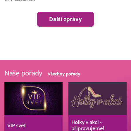
Další zprávy
Naše pořady
Všechny pořady
Holky v akci -
VIP svět
připravujeme!