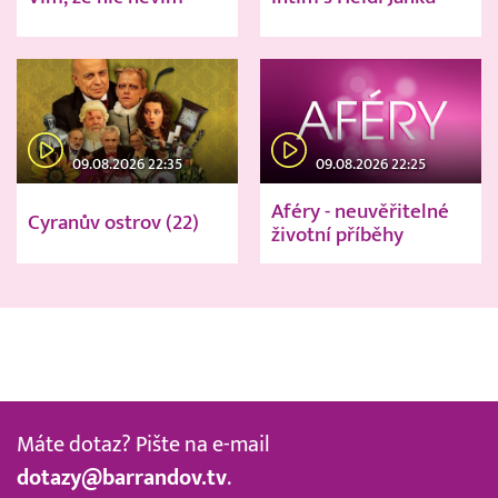
09.08.2026 22:35
09.08.2026 22:25
Aféry - neuvěřitelné
Cyranův ostrov (22)
životní příběhy
Máte dotaz? Pište na e-mail
dotazy@barrandov.tv
.