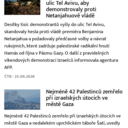
ulic Tel Avivu, aby
demonstrovaly proti
Netanjahuově vládě
Desítky tisíc demonstrantů vyšly do ulic Tel Avivu,
skandovaly hesla proti vládě premiéra Benjamina
Netanjahua a požadovaly předčasné volby a návrat
rukojmích, které zadržuje palestinské radikální hnutí
Hamás od října v Pásmu Gazy. O další z pravidelných
víkendových demonstrací Izraelců informovala agentura
AFP.
ČTK - 23.06.2024
Nejméně 42 Palestinců zemřelo
při izraelských útocích ve
městě Gaza
Nejméně 42 Palestinců zemřelo při izraelských útocích ve
městě Gaza a nedalekém uprchlickém táboře Šatí, uvedly