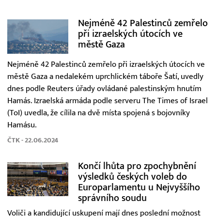
Nejméně 42 Palestinců zemřelo
při izraelských útocích ve
městě Gaza
Nejméně 42 Palestinců zemřelo při izraelských útocích ve
městě Gaza a nedalekém uprchlickém táboře Šatí, uvedly
dnes podle Reuters úřady ovládané palestinským hnutím
Hamás. Izraelská armáda podle serveru The Times of Israel
(ToI) uvedla, že cílila na dvě místa spojená s bojovníky
Hamásu.
ČTK - 22.06.2024
Končí lhůta pro zpochybnění
výsledků českých voleb do
Europarlamentu u Nejvyššího
správního soudu
Voliči a kandidující uskupení mají dnes poslední možnost