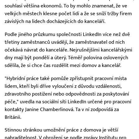
souhlasí většina ekonomů. To by mohlo znamenat, že ve
velkých městech klesne počet lidí a že se sníží tržby firem
závislých na lidech docházejících do kanceláří.
Podle jiného průzkumu společnosti LinkedIn více než dvě
třetiny zaměstnanců uvádějí, že zaměstnavatel od nich
očekává návrat do kanceláře. Nejrušnějšími kancelářskými
dny mají být pondělí a úterý. Téměř polovina oslovených
sdělila, že si chce čas rozdělit mezi domov a kancelář.
"Hybridní práce také pomůže zpřístupnit pracovní místa
lidem, kteří byli dříve vyloučeni z důvodu vzdálenosti,
zdravotního postižení nebo odpovědnosti za poskytování
péče," uvedla na sociální síti LinkedIn určené pro pracovní
kontakty Janine Chamberlinová. Ta v ní zodpovídá za
Británii.
Stinnou stránkou umožnění práce z domova je větší
nahraditelnost. V ohrožení se podle zprávy Institutu pro