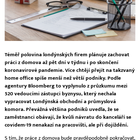
Téměř polovina londýnských firem plánuje zachovat
práci z domova až pět dní v týdnu i po skončení
koronavirové pandemie. Více chtějí přejít na takzvaný
home office spíše menší než větší podniky. Podle
agentury Bloomberg to vyplynulo z průzkumu mezi
520 vedoucími zástupci byznysu, který nechala
vypracovat Londýnská obchodní a průmyslová
komora. Převážná většina podniků uvedla, že se
zaměstnanci obávají, že kvůli návratu do kanceláří se
covidem-19 nenakazí na pracovišti, ale při dojíždění.
S tím, že práce z domova bude pravděpodobně pokračovat,