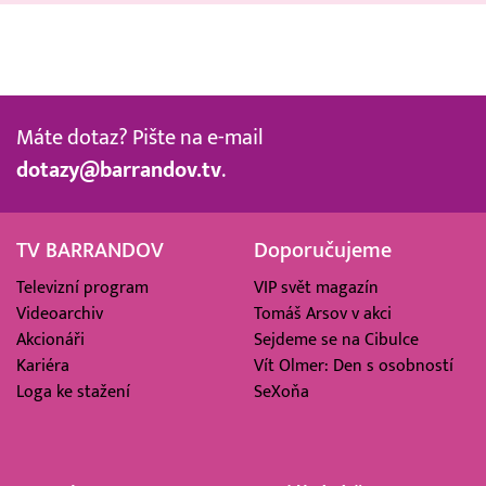
Máte dotaz? Pište na e-mail
dotazy@barrandov.tv
.
TV BARRANDOV
Doporučujeme
Televizní program
VIP svět magazín
Videoarchiv
Tomáš Arsov v akci
Akcionáři
Sejdeme se na Cibulce
Kariéra
Vít Olmer: Den s osobností
Loga ke stažení
SeXoňa