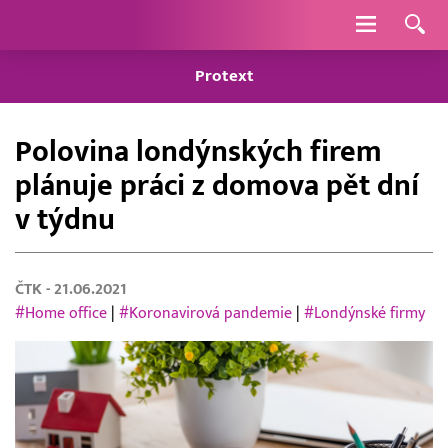
Navigace
Protext
Polovina londýnských firem
plánuje práci z domova pět dní
v týdnu
ČTK
- 21.06.2021
#Home office
|
#Koronavirová pandemie
|
#Londýnské firmy