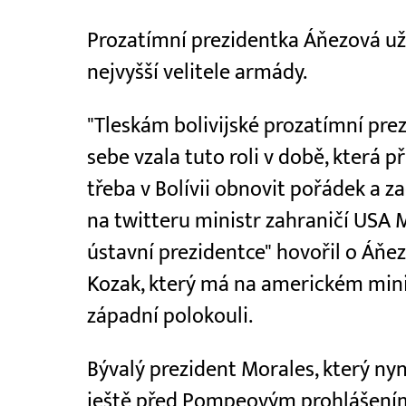
Prozatímní prezidentka Áňezová už
nejvyšší velitele armády.
"Tleskám bolivijské prozatímní pre
sebe vzala tuto roli v době, která p
třeba v Bolívii obnovit pořádek a za
na twitteru ministr zahraničí USA 
ústavní prezidentce" hovořil o Áň
Kozak, který má na americkém minis
západní polokouli.
Bývalý prezident Morales, který ny
ještě před Pompeovým prohlášením