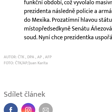
funkční období, což vyvolalo masivn
prezidenta následně policie a armád
do Mexika. Prozatímní hlavou státu
místopředsedkyně Senátu Áňezová, k
soud. Nyní chce prezidentka uspořá
AUTOR:
ČTK
,
DPA
,
AP
,
AFP
FOTO: ČTK/AP/Juan Karita
Sdílet článek