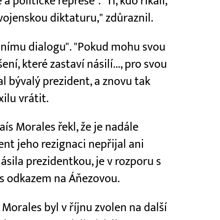
politické represe". "Ti, kdo říkali,
 vojenskou diktaturu," zdůraznil.
odnímu dialogu". "Pokud mohu svou
í, které zastaví násilí..., pro svou
l bývalý prezident, a znovu tak
ilu vrátit.
ís Morales řekl, že je nadále
nt jeho rezignaci nepřijal ani
lásila prezidentkou, je v rozporu s
s s odkazem na Áňezovou.
Morales byl v říjnu zvolen na další