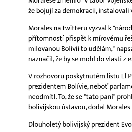
Moralese změnilo "v tábor vojenské a 
že bojují za demokracii, instalovali
Morales na twitteru vyzval k "nár
přítomností přispět k mírovému řešen
milovanou Bolívii to udělám," napsa
naznačil, že by se mohl do vlasti z ex
V rozhovoru poskytnutém listu El Pa
prezidentem Bolívie, neboť parlame
neodmítl. To, že se "tato paní" proh
bolivijskou ústavou, dodal Morale
Dlouholetý bolivijský prezident Evo 