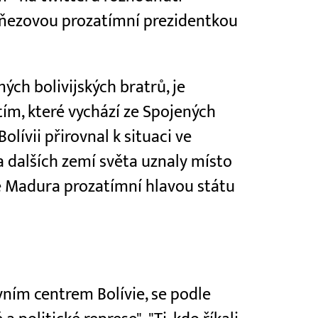
Áňezovou prozatímní prezidentkou
ých bolivijských bratrů, je
ím, které vychází ze Spojených
Bolívii přirovnal k situaci ve
a dalších zemí světa uznaly místo
e Madura prozatímní hlavou státu
vním centrem Bolívie, se podle