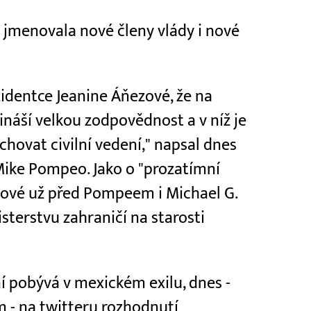
 jmenovala nové členy vlády i nové
zidentce Jeanine Áňezové, že na
řináší velkou zodpovědnost a v níž je
chovat civilní vedení," napsal dnes
Mike Pompeo. Jako o "prozatímní
ezové už před Pompeem i Michael G.
terstvu zahraničí na starosti
ní pobývá v mexickém exilu, dnes -
 - na twitteru rozhodnutí