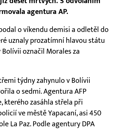
 již deset mrtvých. S odvoláním
ormovala agentura AP.
podal o víkendu demisi a odletěl do
teré uznaly prozatímní hlavou státu
Bolívii označil Morales za
třemi týdny zahynulo v Bolívii
ovořila o sedmi. Agentura AFP
 kterého zasáhla střela při
olicií ve městě Yapacaní, asi 450
le La Paz. Podle agentury DPA
.