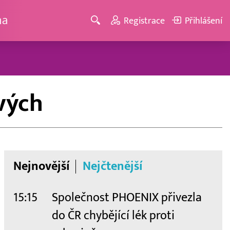
ma
Registrace
Přihlášení
tvých
Nejnovější
Nejčtenější
15:15
Společnost PHOENIX přivezla
do ČR chybějící lék proti