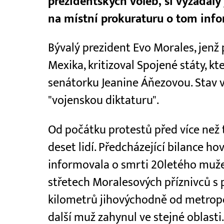
prezidentských voleb, si vyžádaly
na místní prokuraturu o tom inf
Bývalý prezident Evo Morales, jenž 
Mexika, kritizoval Spojené státy, k
senátorku Jeanine Áňezovou. Stav v 
"vojenskou diktaturu".
Od počátku protestů před více než 
deset lidí. Předcházející bilance h
informovala o smrti 20letého muže,
střetech Moralesových příznivců s p
kilometrů jihovýchodně od metropo
další muž zahynul ve stejné oblasti