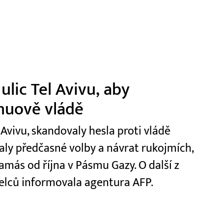
 ulic Tel Avivu, aby
huově vládě
 Avivu, skandovaly hesla proti vládě
y předčasné volby a návrat rukojmích,
amás od října v Pásmu Gazy. O další z
elců informovala agentura AFP.