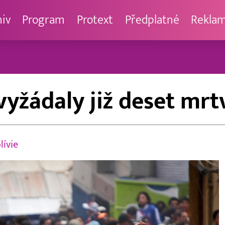
hiv
Program
Protext
Předplatné
Rekla
 vyžádaly již deset mr
lívie