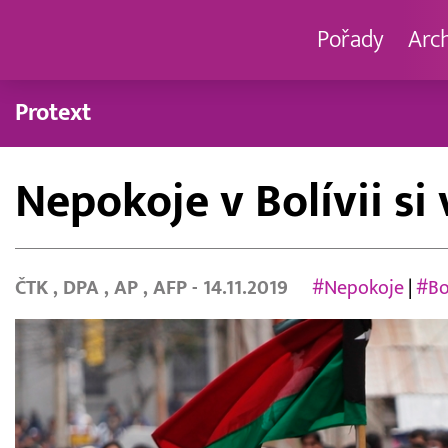
Pořady
Arc
Protext
Nepokoje v Bolívii si
ČTK
,
DPA
,
AP
,
AFP
- 14.11.2019
#Nepokoje
|
#Bo