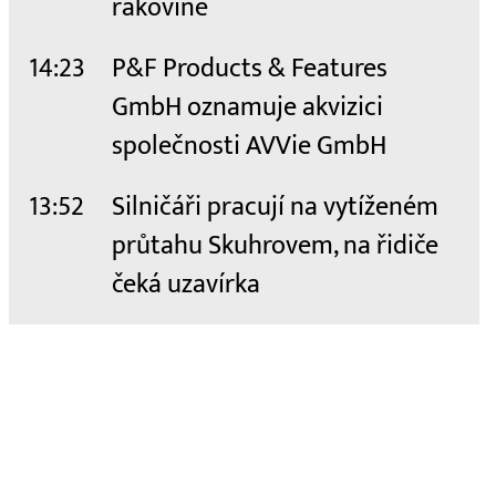
rakovině
14:23
P&F Products & Features
GmbH oznamuje akvizici
společnosti AVVie GmbH
13:52
Silničáři pracují na vytíženém
průtahu Skuhrovem, na řidiče
čeká uzavírka