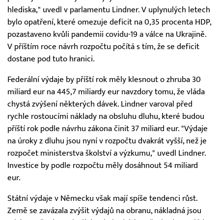
hlediska," uvedl v parlamentu Lindner. V uplynulých letech
bylo opatření, které omezuje deficit na 0,35 procenta HDP,
pozastaveno kvůli pandemii covidu-19 a válce na Ukrajině.
V příštím roce návrh rozpočtu počítá s tím, že se deficit
dostane pod tuto hranici.
Federální výdaje by příští rok měly klesnout o zhruba 30
miliard eur na 445,7 miliardy eur navzdory tomu, že vláda
chystá zvýšení některých dávek. Lindner varoval před
rychle rostoucími náklady na obsluhu dluhu, které budou
příští rok podle návrhu zákona činit 37 miliard eur. "Výdaje
na úroky z dluhu jsou nyní v rozpočtu dvakrát vyšší, než je
rozpočet ministerstva školství a výzkumu," uvedl Lindner.
Investice by podle rozpočtu měly dosáhnout 54 miliard
eur.
Státní výdaje v Německu však mají spíše tendenci růst.
Země se zavázala zvýšit výdajů na obranu, nákladná jsou