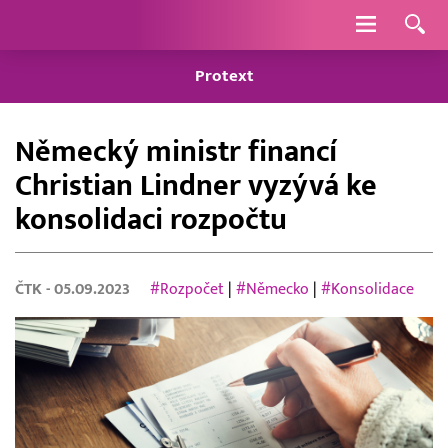
Navigace
Protext
Německý ministr financí
Christian Lindner vyzývá ke
konsolidaci rozpočtu
ČTK
- 05.09.2023
#Rozpočet
|
#Německo
|
#Konsolidace