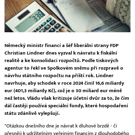
Německý ministr financí a šéf liberální strany FDP
Christian Lindner dnes vyzval k návratu k fiskální
realitě a ke konsolidaci rozpočtů. Podle tiskových
agentur to řekl ve Spolkovém sněmu při rozpravě o
návrhu státního rozpočtu na příští rok. Lindner
navrhuje, aby schodek v roce 2024 činil 16,6 miliardy
eur (401,3 miliardy Kč), což je o 30 miliard eur méně
než letos. Vládu však kritizuje účetní dvůr za to, že čím
dál častěji používá speciální fondy, které hospodaření
státu zdánlivě vylepšují.
"Otázkou dnešního dne je návrat k dluhové brzdě - či
přesněji k udržitelným veřejným financím z dlouhodobého