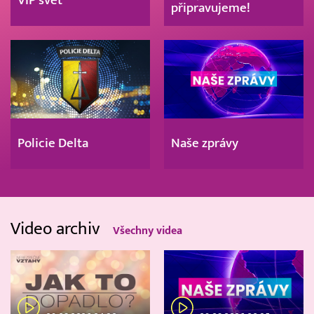
VIP svět
připravujeme!
Policie Delta
Naše zprávy
Video archiv
Všechny videa