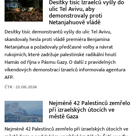
Desítky tisíc Izraelců vyšly do
ulic Tel Avivu, aby
demonstrovaly proti
Netanjahuově vládě
Desítky tisíc demonstrantů vyšly do ulic Tel Avivu,
skandovaly hesla proti vládě premiéra Benjamina
Netanjahua a požadovaly předčasné volby a návrat
rukojmích, které zadržuje palestinské radikální hnutí
Hamás od října v Pásmu Gazy. O další z pravidelných
víkendových demonstrací Izraelců informovala agentura
AFP.
ČTK - 23.06.2024
Nejméně 42 Palestinců zemřelo
při izraelských útocích ve
městě Gaza
Nejméně 42 Palestinců zemřelo při izraelských útocích ve