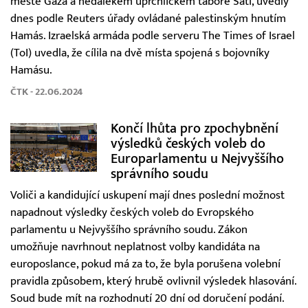
městě Gaza a nedalekém uprchlickém táboře Šatí, uvedly
dnes podle Reuters úřady ovládané palestinským hnutím
Hamás. Izraelská armáda podle serveru The Times of Israel
(ToI) uvedla, že cílila na dvě místa spojená s bojovníky
Hamásu.
ČTK - 22.06.2024
Končí lhůta pro zpochybnění
výsledků českých voleb do
Europarlamentu u Nejvyššího
správního soudu
Voliči a kandidující uskupení mají dnes poslední možnost
napadnout výsledky českých voleb do Evropského
parlamentu u Nejvyššího správního soudu. Zákon
umožňuje navrhnout neplatnost volby kandidáta na
europoslance, pokud má za to, že byla porušena volební
pravidla způsobem, který hrubě ovlivnil výsledek hlasování.
Soud bude mít na rozhodnutí 20 dní od doručení podání.