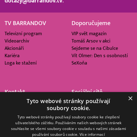
dotazy@barrandov.tv
.
TV BARRANDOV
Doporučujeme
Televizní program
VIP svět magazín
Videoarchiv
Tomáš Arsov v akci
Akcionáři
Sejdeme se na Cibulce
Kariéra
Vít Olmer: Den s osobností
Loga ke stažení
SeXoňa
Kontakt
Sociální sítě
×
Tyto webové stránky používají
Barrandov Televizní Studio,
soubory cookie.
a.s.
Kříženeckého nám. 322
Tyto webové stránky používají soubory cookie ke zlepšení
uživatelského zážitku. Používáním našich webových stránek
152 00 Praha 5
souhlasíte se všemi soubory cookie v souladu s našimi zásadami
IČ 416 93 311
používání souborů cookie.
Více informací