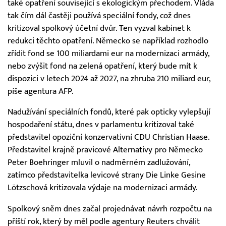
také opatření související s ekologickým přechodem. Vláda
tak čím dál častěji používá speciální fondy, což dnes
kritizoval spolkový účetní dvůr. Ten vyzval kabinet k
redukci těchto opatření. Německo se například rozhodlo
zřídit fond se 100 miliardami eur na modernizaci armády,
nebo zvýšit fond na zelená opatření, který bude mít k
dispozici v letech 2024 až 2027, na zhruba 210 miliard eur,
píše agentura AFP.
Nadužívání speciálních fondů, které pak opticky vylepšují
hospodaření státu, dnes v parlamentu kritizoval také
představitel opoziční konzervativní CDU Christian Haase.
Představitel krajně pravicové Alternativy pro Německo
Peter Boehringer mluvil o nadměrném zadlužování,
zatímco představitelka levicové strany Die Linke Gesine
Lötzschová kritizovala výdaje na modernizaci armády.
Spolkový sněm dnes začal projednávat návrh rozpočtu na
příští rok, který by měl podle agentury Reuters chválit