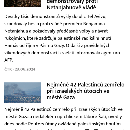
demonstrovaly proti
Netanjahuově vládě
Desítky tisíc demonstrantů vyšly do ulic Tel Avivu,
skandovaly hesla proti vládě premiéra Benjamina
Netanjahua a požadovaly předčasné volby a návrat
rukojmích, které zadržuje palestinské radikální hnutí
Hamás od října v Pásmu Gazy. O další z pravidelných
víkendových demonstrací Izraelců informovala agentura
AFP.
ČTK - 23.06.2024
Nejméně 42 Palestinců zemřelo
při izraelských útocích ve
městě Gaza
Nejméně 42 Palestinců zemřelo při izraelských útocích ve
městě Gaza a nedalekém uprchlickém táboře Šatí, uvedly
dnes podle Reuters úřady ovládané palestinským hnutím