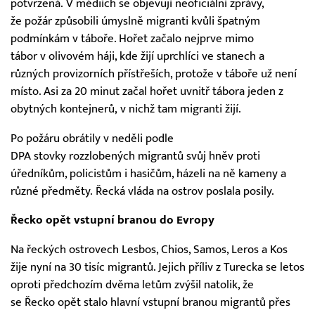
potvrzená. V médiích se objevují neoficiální zprávy,
že požár způsobili úmyslně migranti kvůli špatným
podmínkám v táboře. Hořet začalo nejprve mimo
tábor v olivovém háji, kde žijí uprchlíci ve stanech a
různých provizorních přístřeších, protože v táboře už není
místo. Asi za 20 minut začal hořet uvnitř tábora jeden z
obytných kontejnerů, v nichž tam migranti žijí.
Po požáru obrátily v neděli podle
DPA stovky rozzlobených migrantů svůj hněv proti
úředníkům, policistům i hasičům, házeli na ně kameny a
různé předměty. Řecká vláda na ostrov poslala posily.
Řecko opět vstupní branou do Evropy
Na řeckých ostrovech Lesbos, Chios, Samos, Leros a Kos
žije nyní na 30 tisíc migrantů. Jejich příliv z Turecka se letos
oproti předchozím dvěma letům zvýšil natolik, že
se Řecko opět stalo hlavní vstupní branou migrantů přes