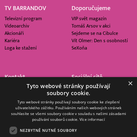
TV BARRANDOV
Doporučujeme
Televizní program
VIP svět magazín
Videoarchiv
Tomáš Arsov v akci
Akcionáři
Sejdeme se na Cibulce
Kariéra
Vít Olmer: Den s osobností
Loga ke stažení
SeXoňa
Kontakt
Sociální sítě
×
Tyto webové stránky používají
Barrandov Televizní Studio,
soubory cookie.
a.s.
Kříženeckého nám. 322
Tyto webové stránky používají soubory cookie ke zlepšení
uživatelského zážitku. Používáním našich webových stránek
152 00 Praha 5
souhlasíte se všemi soubory cookie v souladu s našimi zásadami
IČ 416 93 311
používání souborů cookie.
Více informací
dotazy@barrandov.tv
NEZBYTNĚ NUTNÉ SOUBORY