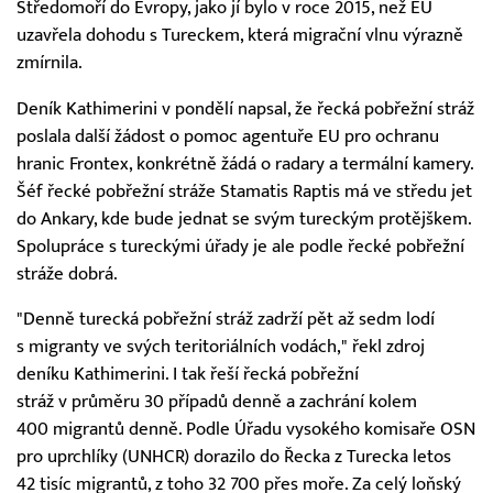
Středomoří do Evropy, jako jí bylo v roce 2015, než EU
uzavřela dohodu s Tureckem, která migrační vlnu výrazně
zmírnila.
Deník Kathimerini v pondělí napsal, že řecká pobřežní stráž
poslala další žádost o pomoc agentuře EU pro ochranu
hranic Frontex, konkrétně žádá o radary a termální kamery.
Šéf řecké pobřežní stráže Stamatis Raptis má ve středu jet
do Ankary, kde bude jednat se svým tureckým protějškem.
Spolupráce s tureckými úřady je ale podle řecké pobřežní
stráže dobrá.
"Denně turecká pobřežní stráž zadrží pět až sedm lodí
s migranty ve svých teritoriálních vodách," řekl zdroj
deníku Kathimerini. I tak řeší řecká pobřežní
stráž v průměru 30 případů denně a zachrání kolem
400 migrantů denně. Podle Úřadu vysokého komisaře OSN
pro uprchlíky (UNHCR) dorazilo do Řecka z Turecka letos
42 tisíc migrantů, z toho 32 700 přes moře. Za celý loňský