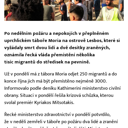
Po nedělním požáru a nepokojích v přeplněném
uprchlickém táboře Moria na ostrově Lesbos, které si
vyžádaly smrt dvou lidí a dvě desítky zraněných,
oznámila řecká vláda přemístění několika
tisíc migrantů do středisek na pevnině.
Už v pondělí má z tábora Moria odjet 250 migrantů a do
konce října jich má být přemístěno nejméně 3000.
Informovalo podle deníku Kathimerini ministerstvo civilní
obrany. Situaci v pondělí řešila krizová schůzka, kterou
svolal premiér Kyriakos Mitsotakis.
Řecké ministerstvo zdravotnictví v pondělí potvrdilo,
že v neděli zemřeli v táboře po požáru dva lidé a zranění