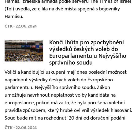
Hamás. Izraelská armáda podle serveru The Times of Israel
(ToI) uvedla, že cílila na dvě místa spojená s bojovníky
Hamásu.
ČTK - 22.06.2024
Končí lhůta pro zpochybnění
výsledků českých voleb do
Europarlamentu u Nejvyššího
správního soudu
Voliči a kandidující uskupení mají dnes poslední možnost
napadnout výsledky českých voleb do Evropského
parlamentu u Nejvyššího správního soudu. Zákon
umožňuje navrhnout neplatnost volby kandidáta na
europoslance, pokud má za to, že byla porušena volební
pravidla způsobem, který hrubě ovlivnil výsledek hlasování.
Soud bude mít na rozhodnutí 20 dní od doručení podání.
ČTK - 22.06.2024