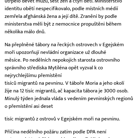
utrpělo devět mužů, šest žen a čtyři děti. Ministerstvo
identitu obětí nespecifikovalo, podle místních médií
zemřela afghánská žena a její dítě. Zranění by podle
ministerstva měli být z nemocnice propuštěni během
několika málo dnů.
Na přeplněné tábory na řeckých ostrovech v Egejském
moři upozorňují nevládní organizace už dlouhé
měsíce. Po nedělních nepokojích starosta ostrovního
správního střediska Mytiléna opět vyzval k co
nejrychlejšímu přemístění
tisíců migrantů na pevninu. V táboře Moria a jeho okolí
žije na 12 tisíc migrantů, ač kapacita tábora je 3000 osob.
Minulý týden jednala vláda s vedením pevninských regionů
o přemístění asi deset
tisíc migrantů z ostrovů v Egejském moři na pevninu.
Příčina nedělního požáru zatím podle DPA není