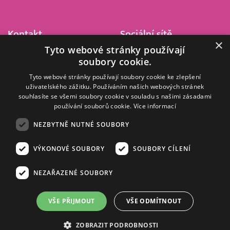
Kontakt
Sociální sítě
×
Tyto webové stránky používají
Barrandov Televizní Studio,
soubory cookie.
a.s.
Kříženeckého nám. 322
Tyto webové stránky používají soubory cookie ke zlepšení
uživatelského zážitku. Používáním našich webových stránek
152 00 Praha 5
souhlasíte se všemi soubory cookie v souladu s našimi zásadami
IČ 416 93 311
používání souborů cookie.
Více informací
dotazy@barrandov.tv
NEZBYTNĚ NUTNÉ SOUBORY
VÝKONOVÉ SOUBORY
SOUBORY CÍLENÍ
© 2008–2026 EMPRESA MEDIA, a.s. Všechna práva vyhrazena.
Kompletní pravidla využívání obsahu webu
najdete ZDE
.
NEZAŘAZENÉ SOUBORY
Zásady ochrany osobních a dalších zpracovávaných údajů
.
Nastavení Cookies
.
Informace o měření sledovanosti videa ve video archivu
VŠE PŘIJMOUT
VŠE ODMÍTNOUT
Nielsen Digital Measurement
. Využíváme grafické podklady z
depositphotos.com
.
ZOBRAZIT PODROBNOSTI