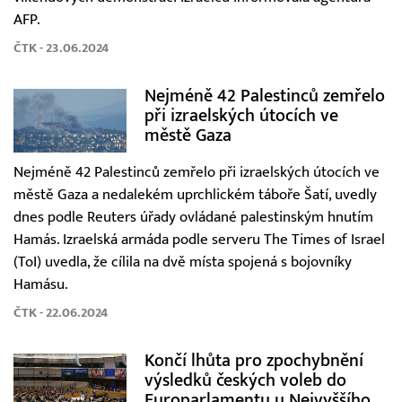
AFP.
ČTK - 23.06.2024
Nejméně 42 Palestinců zemřelo
při izraelských útocích ve
městě Gaza
Nejméně 42 Palestinců zemřelo při izraelských útocích ve
městě Gaza a nedalekém uprchlickém táboře Šatí, uvedly
dnes podle Reuters úřady ovládané palestinským hnutím
Hamás. Izraelská armáda podle serveru The Times of Israel
(ToI) uvedla, že cílila na dvě místa spojená s bojovníky
Hamásu.
ČTK - 22.06.2024
Končí lhůta pro zpochybnění
výsledků českých voleb do
Europarlamentu u Nejvyššího