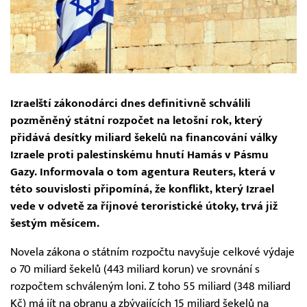
Izraelští zákonodárci dnes definitivně schválili
pozměněný státní rozpočet na letošní rok, který
přidává desítky miliard šekelů na financování války
Izraele proti palestinskému hnutí Hamás v Pásmu
Gazy. Informovala o tom agentura Reuters, která v
této souvislosti připomíná, že konflikt, který Izrael
vede v odvetě za říjnové teroristické útoky, trvá již
šestým měsícem.
Novela zákona o státním rozpočtu navyšuje celkové výdaje
o 70 miliard šekelů (443 miliard korun) ve srovnání s
rozpočtem schváleným loni. Z toho 55 miliard (348 miliard
Kč) má jít na obranu a zbývajících 15 miliard šekelů na