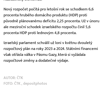
Nový rozpočet počítá pro letošní rok se schodkem 6,6
procenta hrubého domácího produktu (HDP) proti
původně plánovanému deficitu 2,25 procenta. Už v únoru
ale meziroční schodek izraelského rozpočtu činil 5,6
procenta HDP proti lednovým 4,8 procenta.
Izraelský parlament schválil už loni v květnu dvouletý
rozpočtový plán na roky 2023 a 2024. Státními financemi
však otřásla válka v Pásmu Gazy, která si vyžádala
rozpočtové změny a dodatečné výdaje.
AUTOR:
ČTK
FOTO:
ČTK
, depositphotos