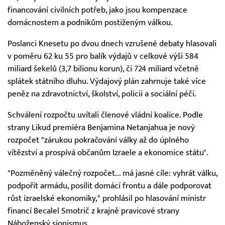
financování civilních potřeb, jako jsou kompenzace
domácnostem a podnikům postiženým válkou.
Poslanci Knesetu po dvou dnech vzrušené debaty hlasovali
v poměru 62 ku 55 pro balík výdajů v celkové výši 584
miliard šekelů (3,7 bilionu korun), či 724 miliard včetně
splátek státního dluhu. Výdajový plán zahrnuje také více
peněz na zdravotnictví, školství, policii a sociální péči.
Schválení rozpočtu uvítali členové vládní koalice. Podle
strany Likud premiéra Benjamina Netanjahua je nový
rozpočet "zárukou pokračování války až do úplného
vítězství a prospívá občanům Izraele a ekonomice státu".
"Pozměněný válečný rozpočet... má jasné cíle: vyhrát válku,
podpořit armádu, posílit domácí frontu a dále podporovat
růst izraelské ekonomiky," prohlásil po hlasování ministr
financí Becalel Smotrič z krajně pravicové strany
Náboženský sionismus.