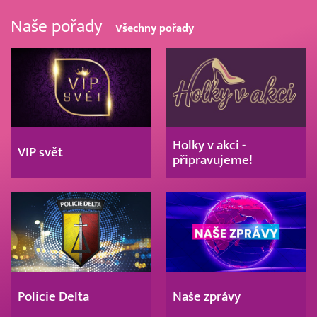
Naše pořady
Všechny pořady
Holky v akci -
VIP svět
připravujeme!
Policie Delta
Naše zprávy