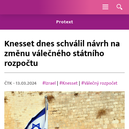
Navigace
Protext
Knesset dnes schválil návrh na
změnu válečného státního
rozpočtu
ČTK
- 13.03.2024
#Izrael
|
#Knesset
|
#Válečný rozpočet