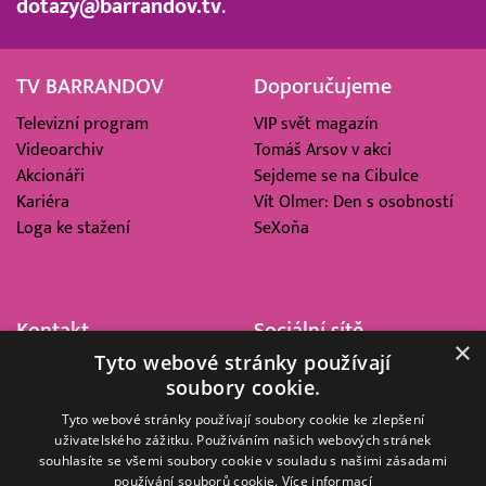
dotazy@barrandov.tv
.
TV BARRANDOV
Doporučujeme
Televizní program
VIP svět magazín
Videoarchiv
Tomáš Arsov v akci
Akcionáři
Sejdeme se na Cibulce
Kariéra
Vít Olmer: Den s osobností
Loga ke stažení
SeXoňa
Kontakt
Sociální sítě
×
Tyto webové stránky používají
Barrandov Televizní Studio,
soubory cookie.
a.s.
Kříženeckého nám. 322
Tyto webové stránky používají soubory cookie ke zlepšení
uživatelského zážitku. Používáním našich webových stránek
152 00 Praha 5
souhlasíte se všemi soubory cookie v souladu s našimi zásadami
IČ 416 93 311
používání souborů cookie.
Více informací