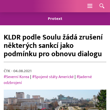
Navigace
Protext
KLDR podle Soulu žádá zrušení
některých sankcí jako
podmínku pro obnovu dialogu
ČTK
- 04.08.2021
#Severní Korea
|
#Spojené státy Americké
|
#Jaderné
odzbrojení