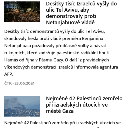
Desítky tisíc Izraelců vyšly do
ulic Tel Avivu, aby
demonstrovaly proti
Netanjahuově vládě
Desítky tisíc demonstrantů vyšly do ulic Tel Avivu,
skandovaly hesla proti vládě premiéra Benjamina
Netanjahua a požadovaly předčasné volby a návrat
rukojmích, které zadržuje palestinské radikální hnutí
Hamás od října v Pásmu Gazy. O další z pravidelných
víkendových demonstrací Izraelců informovala agentura
AFP.
ČTK - 23.06.2024
Nejméně 42 Palestinců zemřelo
při izraelských útocích ve
městě Gaza
Nejméně 42 Palestinců zemřelo při izraelských útocích ve