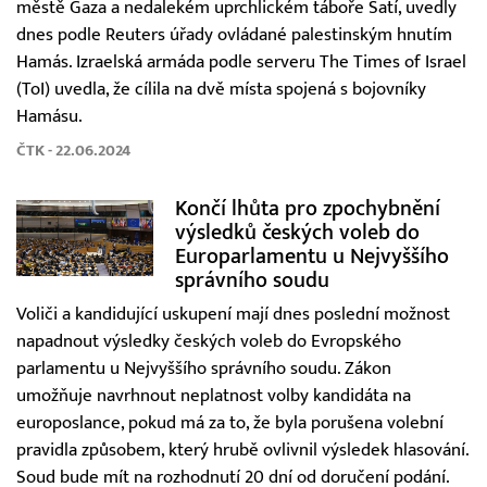
městě Gaza a nedalekém uprchlickém táboře Šatí, uvedly
dnes podle Reuters úřady ovládané palestinským hnutím
Hamás. Izraelská armáda podle serveru The Times of Israel
(ToI) uvedla, že cílila na dvě místa spojená s bojovníky
Hamásu.
ČTK - 22.06.2024
Končí lhůta pro zpochybnění
výsledků českých voleb do
Europarlamentu u Nejvyššího
správního soudu
Voliči a kandidující uskupení mají dnes poslední možnost
napadnout výsledky českých voleb do Evropského
parlamentu u Nejvyššího správního soudu. Zákon
umožňuje navrhnout neplatnost volby kandidáta na
europoslance, pokud má za to, že byla porušena volební
pravidla způsobem, který hrubě ovlivnil výsledek hlasování.
Soud bude mít na rozhodnutí 20 dní od doručení podání.