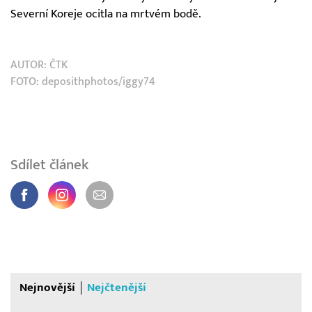
Severní Koreje ocitla na mrtvém bodě.
AUTOR:
ČTK
FOTO: deposithphotos/iggy74
Sdílet článek
Nejnovější
Nejčtenější