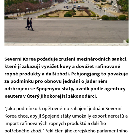
Severní Korea požaduje zrušení mezinárodních sankcí,
které jí zakazují vyvážet kovy a dovážet rafinované
ropné produkty a další zboží. Pchjongjang to považuje
za podmínku pro obnovu jednání o jaderném
odzbrojení se Spojenými státy, uvedli podle agentury
Reuters v úterý jihokorejští zákonodárci.
"Jako podmínku k opětovnému zahájení jednání Severní
Korea chce, aby jí Spojené státy umožnily export nerostů a
import rafinovaných ropných produktů a dalšího
potřebného zboží," řekl člen jihokorejského parlamentního