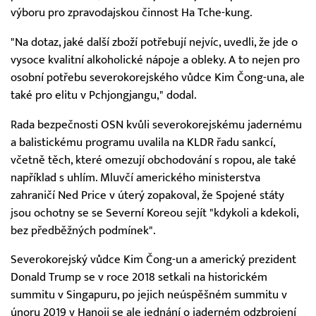
výboru pro zpravodajskou činnost Ha Tche-kung.
"Na dotaz, jaké další zboží potřebují nejvíc, uvedli, že jde o
vysoce kvalitní alkoholické nápoje a obleky. A to nejen pro
osobní potřebu severokorejského vůdce Kim Čong-una, ale
také pro elitu v Pchjongjangu," dodal.
Rada bezpečnosti OSN kvůli severokorejskému jadernému
a balistickému programu uvalila na KLDR řadu sankcí,
včetně těch, které omezují obchodování s ropou, ale také
například s uhlím. Mluvčí amerického ministerstva
zahraničí Ned Price v úterý zopakoval, že Spojené státy
jsou ochotny se se Severní Koreou sejít "kdykoli a kdekoli,
bez předběžných podmínek".
Severokorejský vůdce Kim Čong-un a americký prezident
Donald Trump se v roce 2018 setkali na historickém
summitu v Singapuru, po jejich neúspěšném summitu v
únoru 2019 v Hanoji se ale jednání o jaderném odzbrojení