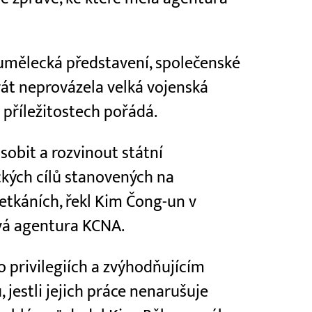
 umělecká představení, společenské
rát neprovázela velká vojenská
 příležitostech pořádá.
bit a rozvinout státní
ých cílů stanovených na
etkáních, řekl Kim Čong-un v
ková agentura KCNA.
po privilegiích a zvýhodňujícím
 jestli jejich práce nenarušuje