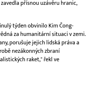
e zavedla přísnou uzávěru hranic,
inulý týden obvinilo Kim Čong-
ědná za humanitární situaci v zemi.
ny, porušuje jejich lidská práva a
ýrobě nezákonných zbraní
istických raket," řekl ve