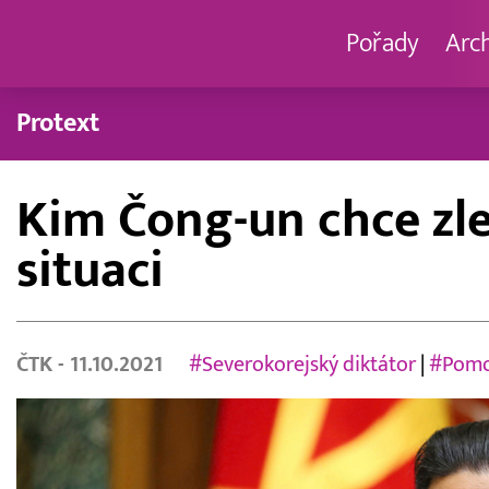
Pořady
Arc
Protext
Kim Čong-un chce zle
situaci
ČTK
- 11.10.2021
#Severokorejský diktátor
|
#Pomo