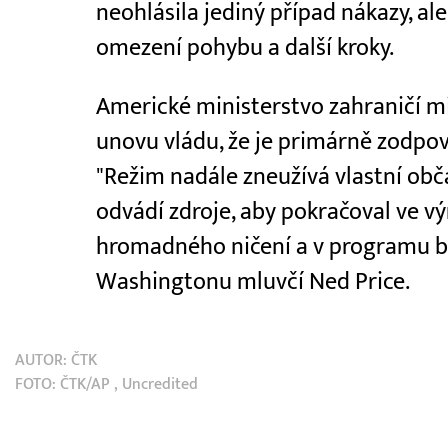
neohlásila jediný případ nákazy, al
omezení pohybu a další kroky.
Americké ministerstvo zahraničí m
unovu vládu, že je primárně zodpov
"Režim nadále zneužívá vlastní obča
odvádí zdroje, aby pokračoval ve v
hromadného ničení a v programu bal
Washingtonu mluvčí Ned Price.
AUTOR:
ČTK
FOTO:
ČTK/AP
, Uncredited