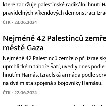
které zadržuje palestinské radikální hnutí H
pravidelných víkendových demonstrací Izra
ČTK - 23.06.2024
Nejméně 42 Palestinců zemřel
městě Gaza
Nejméně 42 Palestinců zemřelo při izraels
uprchlickém táboře Šatí, uvedly dnes podl
hnutím Hamás. Izraelská armáda podle serveru
na dvě místa spojená s bojovníky Hamásu.
ČTK - 22.06.2024