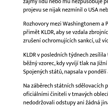
zájmy lidu nebo mu nezpůsobuje p
projevu se nijak nezmínil o USA nebo
Rozhovory mezi Washingtonem a Pc
přimět KLDR, aby se vzdala zbrojn
zrušení ochromujících sankcí, už ví
KLDR v posledních týdnech zesílila t
běžný vzorec, kdy vyvíjí tlak na Jižn
Spojených států, napsala v pondělí
Na záběrech státních sdělovacích 
oficiálními činiteli v tmavých oblec
nedodržovali odstupy ani žádná jin