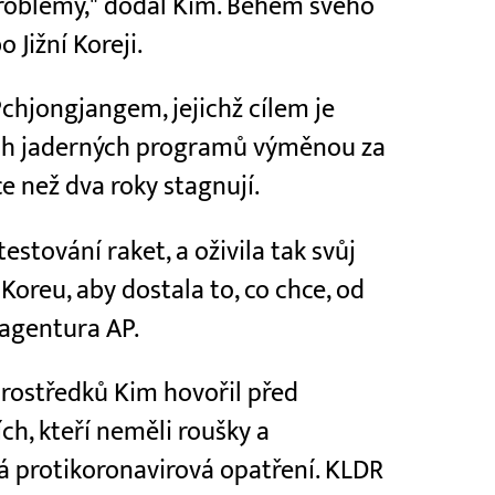
roblémy," dodal Kim. Během svého
 Jižní Koreji.
hjongjangem, jejichž cílem je
ích jaderných programů výměnou za
ce než dva roky stagnují.
estování raket, a oživila tak svůj
í Koreu, aby dostala to, co chce, od
 agentura AP.
prostředků Kim hovořil před
ích, kteří neměli roušky a
á protikoronavirová opatření. KLDR