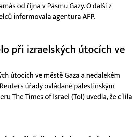
amás od října v Pásmu Gazy. O další z
elců informovala agentura AFP.
o při izraelských útocích ve
kých útocích ve městě Gaza a nedalekém
e Reuters úřady ovládané palestinským
 The Times of Israel (ToI) uvedla, že cílila