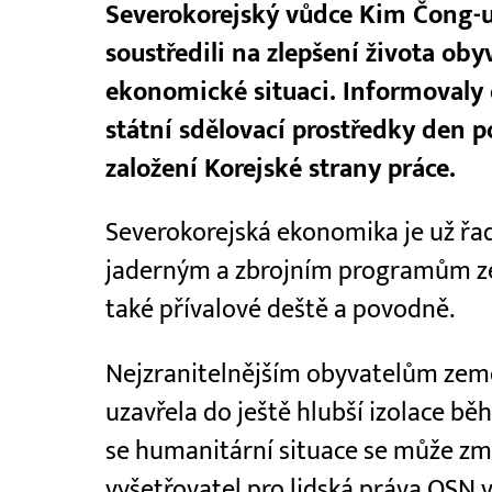
Severokorejský vůdce Kim Čong-un 
soustředili na zlepšení života obyv
ekonomické situaci. Informovaly 
státní sdělovací prostředky den po
založení Korejské strany práce.
Severokorejská ekonomika je už řad
jaderným a zbrojním programům zem
také přívalové deště a povodně.
Nejzranitelnějším obyvatelům země
uzavřela do ještě hlubší izolace b
se humanitární situace se může změ
vyšetřovatel pro lidská práva OSN 