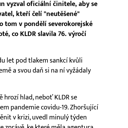
vyzval oficiální činitele, aby se
atel, kteří čelí "neutěšené"
o tom v pondělí severokorejské
té, co KLDR slavila 76. výročí
u let pod tlakem sankcí kvůli
ě a svou daň si na ní vyžádaly
 hrozí hlad, neboť KLDR se
ěhem pandemie covidu-19. Zhoršující
nit v krizi, uvedl minulý týden
ve zprávě, ke které měla agentura