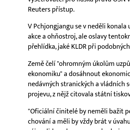
Reuters přístup.
V Pchjongjangu se v neděli konala
akce a ohňostroj, ale oslavy tentok
přehlídka, jaké KLDR při podobných
Země čelí "ohromným úkolům uzpůso
ekonomiku" a dosáhnout ekonomick
nedávných stranických a vládních s
projevu, z nějž citovala státní tis
"Oficiální činitelé by neměli bažit 
chování a měli by vždy brát v úvahu,