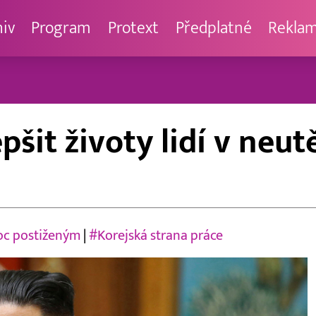
hiv
Program
Protext
Předplatné
Rekla
pšit životy lidí v ne
c postiženým
|
#Korejská strana práce