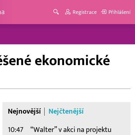
ma
Registrace
Přihlášení
utěšené ekonomické
Nejnovější
Nejčtenější
10:47
“Walter” v akci na projektu