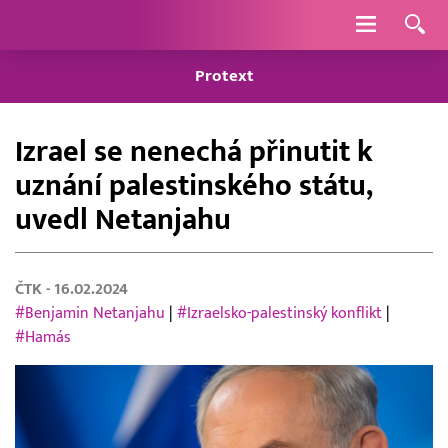
Navigace
Protext
Izrael se nenechá přinutit k
uznání palestinského státu,
uvedl Netanjahu
ČTK
- 16.02.2024
#Benjamin Netanjahu
|
#Izraelsko-palestinský konflikt
|
#Hamás