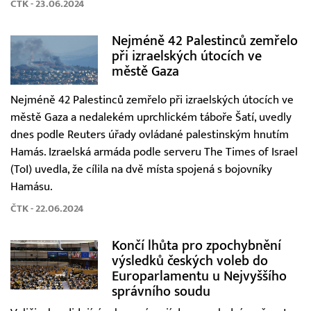
ČTK - 23.06.2024
Nejméně 42 Palestinců zemřelo
při izraelských útocích ve
městě Gaza
Nejméně 42 Palestinců zemřelo při izraelských útocích ve
městě Gaza a nedalekém uprchlickém táboře Šatí, uvedly
dnes podle Reuters úřady ovládané palestinským hnutím
Hamás. Izraelská armáda podle serveru The Times of Israel
(ToI) uvedla, že cílila na dvě místa spojená s bojovníky
Hamásu.
ČTK - 22.06.2024
Končí lhůta pro zpochybnění
výsledků českých voleb do
Europarlamentu u Nejvyššího
správního soudu