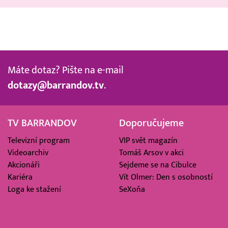
Máte dotaz? Pište na e-mail
dotazy@barrandov.tv
.
TV BARRANDOV
Doporučujeme
Televizní program
VIP svět magazín
Videoarchiv
Tomáš Arsov v akci
Akcionáři
Sejdeme se na Cibulce
Kariéra
Vít Olmer: Den s osobností
Loga ke stažení
SeXoňa