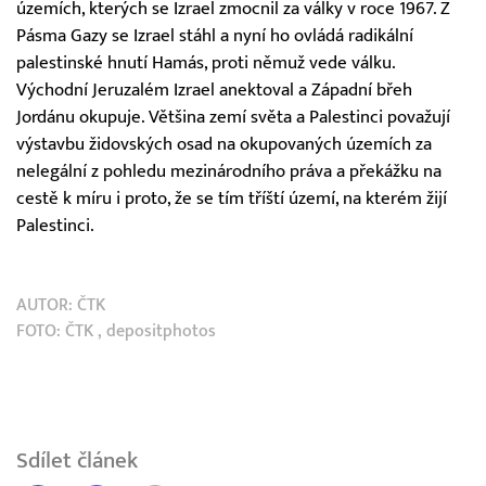
územích, kterých se Izrael zmocnil za války v roce 1967. Z
Pásma Gazy se Izrael stáhl a nyní ho ovládá radikální
palestinské hnutí Hamás, proti němuž vede válku.
Východní Jeruzalém Izrael anektoval a Západní břeh
Jordánu okupuje. Většina zemí světa a Palestinci považují
výstavbu židovských osad na okupovaných územích za
nelegální z pohledu mezinárodního práva a překážku na
cestě k míru i proto, že se tím tříští území, na kterém žijí
Palestinci.
AUTOR:
ČTK
FOTO:
ČTK
, depositphotos
Sdílet článek