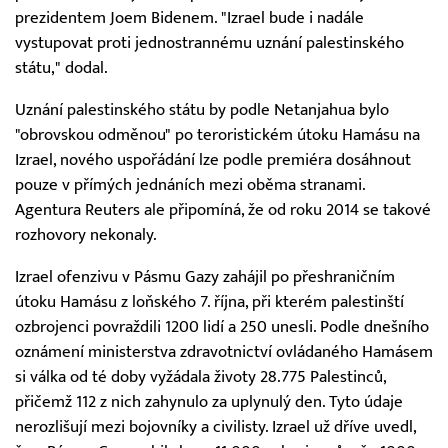
prezidentem Joem Bidenem. "Izrael bude i nadále
vystupovat proti jednostrannému uznání palestinského
státu," dodal.
Uznání palestinského státu by podle Netanjahua bylo
"obrovskou odměnou" po teroristickém útoku Hamásu na
Izrael, nového uspořádání lze podle premiéra dosáhnout
pouze v přímých jednáních mezi oběma stranami.
Agentura Reuters ale připomíná, že od roku 2014 se takové
rozhovory nekonaly.
Izrael ofenzivu v Pásmu Gazy zahájil po přeshraničním
útoku Hamásu z loňského 7. října, při kterém palestinští
ozbrojenci povraždili 1200 lidí a 250 unesli. Podle dnešního
oznámení ministerstva zdravotnictví ovládaného Hamásem
si válka od té doby vyžádala životy 28.775 Palestinců,
přičemž 112 z nich zahynulo za uplynulý den. Tyto údaje
nerozlišují mezi bojovníky a civilisty. Izrael už dříve uvedl,