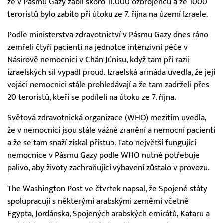
že v Pásmu Gazy zabil skoro 11.000 ozbrojenců a že 1000
teroristů bylo zabito při útoku ze 7. října na území Izraele.
Podle ministerstva zdravotnictví v Pásmu Gazy dnes ráno
zemřeli čtyři pacienti na jednotce intenzivní péče v
Násirově nemocnici v Chán Júnisu, když tam při razii
izraelských sil vypadl proud. Izraelská armáda uvedla, že její
vojáci nemocnici stále prohledávají a že tam zadrželi přes
20 teroristů, kteří se podíleli na útoku ze 7. října.
Světová zdravotnická organizace (WHO) mezitím uvedla,
že v nemocnici jsou stále vážně zranění a nemocní pacienti
a že se tam snaží získal přístup. Tato největší fungující
nemocnice v Pásmu Gazy podle WHO nutně potřebuje
palivo, aby životy zachraňující vybavení zůstalo v provozu.
The Washington Post ve čtvrtek napsal, že Spojené státy
spolupracují s některými arabskými zeměmi včetně
Egypta, Jordánska, Spojených arabských emirátů, Kataru a