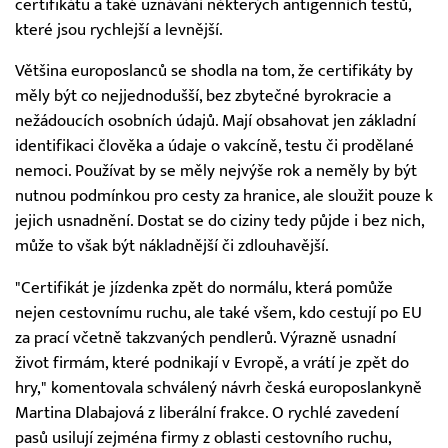
certifikátu a také uznávání některých antigenních testů,
které jsou rychlejší a levnější.
Většina europoslanců se shodla na tom, že certifikáty by
měly být co nejjednodušší, bez zbytečné byrokracie a
nežádoucích osobních údajů. Mají obsahovat jen základní
identifikaci člověka a údaje o vakcíně, testu či prodělané
nemoci. Používat by se měly nejvýše rok a neměly by být
nutnou podmínkou pro cesty za hranice, ale sloužit pouze k
jejich usnadnění. Dostat se do ciziny tedy půjde i bez nich,
může to však být nákladnější či zdlouhavější.
"Certifikát je jízdenka zpět do normálu, která pomůže
nejen cestovnímu ruchu, ale také všem, kdo cestují po EU
za prací včetně takzvaných pendlerů. Výrazně usnadní
život firmám, které podnikají v Evropě, a vrátí je zpět do
hry," komentovala schválený návrh česká europoslankyně
Martina Dlabajová z liberální frakce. O rychlé zavedení
pasů usilují zejména firmy z oblasti cestovního ruchu,