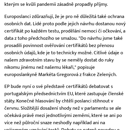
kterým se kvůli pandemii zásadně propadly příjmy.
Europoslanci zdůrazňují, že je pro ně důležitá také ochrana
osobních dat. Lidé proto podle jejich návrhu dostanou nový
certifikát po každém testu, prodělání nemoci či očkování, a
data z toho předchozího se smažou. "Do návrhu jsme také
prosadili povinnost ověřování certifikátů bez přenosu
osobních údajů, kde je to technicky možné. Citlivé údaje o
našem zdravotním stavu by se neměly dostat do ruky
nikomu jinému než našemu lékaři," popisuje
europoslankyně Markéta Gregorová z frakce Zelených.
EP bude nyní o své představě certifikátů debatovat s
portugalským předsednictvím EU, které zastupuje členské
státy. Konečné hlasování by chtěli poslanci stihnout v
červnu. Složitější dosažení shody než v parlamentu se ale
očekává právě mezi jednotlivými zeměmi, které se ani po
více než půlroční snaze neshodly například ani na