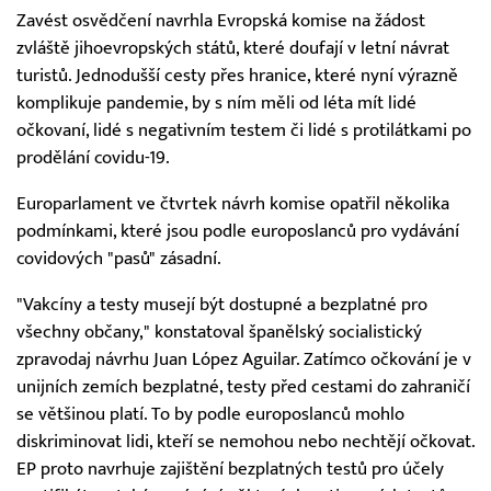
Zavést osvědčení navrhla Evropská komise na žádost
zvláště jihoevropských států, které doufají v letní návrat
turistů. Jednodušší cesty přes hranice, které nyní výrazně
komplikuje pandemie, by s ním měli od léta mít lidé
očkovaní, lidé s negativním testem či lidé s protilátkami po
prodělání covidu-19.
Europarlament ve čtvrtek návrh komise opatřil několika
podmínkami, které jsou podle europoslanců pro vydávání
covidových "pasů" zásadní.
"Vakcíny a testy musejí být dostupné a bezplatné pro
všechny občany," konstatoval španělský socialistický
zpravodaj návrhu Juan López Aguilar. Zatímco očkování je v
unijních zemích bezplatné, testy před cestami do zahraničí
se většinou platí. To by podle europoslanců mohlo
diskriminovat lidi, kteří se nemohou nebo nechtějí očkovat.
EP proto navrhuje zajištění bezplatných testů pro účely