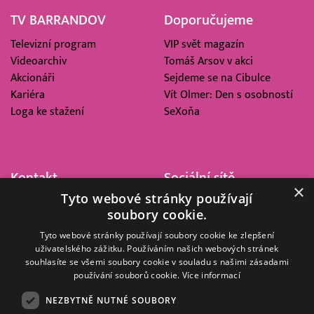
TV BARRANDOV
Doporučujeme
Televizní program
VIP svět magazín
Videoarchiv
Tomáš Arsov v akci
Akcionáři
Sejdeme se na Cibulce
Kariéra
Vít Olmer: Den s osobností
Loga ke stažení
SeXoňa
Kontakt
Sociální sítě
×
Tyto webové stránky používají
Barrandov Televizní Studio,
soubory cookie.
a.s.
Kříženeckého nám. 322
Tyto webové stránky používají soubory cookie ke zlepšení
uživatelského zážitku. Používáním našich webových stránek
152 00 Praha 5
souhlasíte se všemi soubory cookie v souladu s našimi zásadami
IČ 416 93 311
používání souborů cookie.
Více informací
dotazy@barrandov.tv
NEZBYTNĚ NUTNÉ SOUBORY