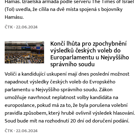
Hamás. Izraelská armáda podle serveru The Times of Israel
(ToI) uvedla, že cílila na dvě místa spojená s bojovníky
Hamásu.
ČTK - 22.06.2024
Končí lhůta pro zpochybnění
výsledků českých voleb do
Europarlamentu u Nejvyššího
správního soudu
Voliči a kandidující uskupení mají dnes poslední možnost
napadnout výsledky českých voleb do Evropského
parlamentu u Nejvyššího správního soudu. Zákon
umožňuje navrhnout neplatnost volby kandidáta na
europoslance, pokud má za to, že byla porušena volební
pravidla způsobem, který hrubě ovlivnil výsledek hlasování.
Soud bude mít na rozhodnutí 20 dní od doručení podání.
ČTK - 22.06.2024