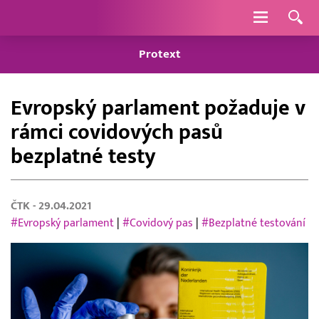
Navigace
Protext
Evropský parlament požaduje v
rámci covidových pasů
bezplatné testy
ČTK
- 29.04.2021
#Evropský parlament
|
#Covidový pas
|
#Bezplatné testování