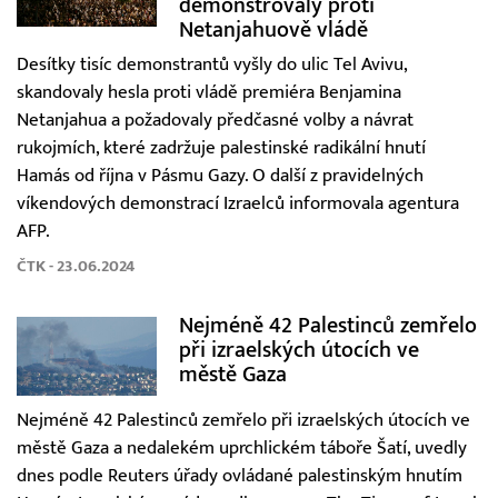
demonstrovaly proti
Netanjahuově vládě
Desítky tisíc demonstrantů vyšly do ulic Tel Avivu,
skandovaly hesla proti vládě premiéra Benjamina
Netanjahua a požadovaly předčasné volby a návrat
rukojmích, které zadržuje palestinské radikální hnutí
Hamás od října v Pásmu Gazy. O další z pravidelných
víkendových demonstrací Izraelců informovala agentura
AFP.
ČTK - 23.06.2024
Nejméně 42 Palestinců zemřelo
při izraelských útocích ve
městě Gaza
Nejméně 42 Palestinců zemřelo při izraelských útocích ve
městě Gaza a nedalekém uprchlickém táboře Šatí, uvedly
dnes podle Reuters úřady ovládané palestinským hnutím