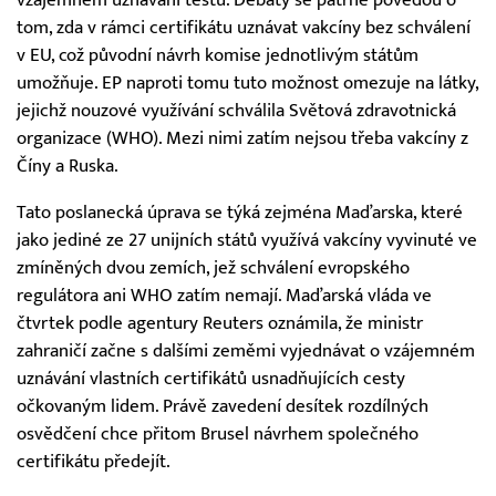
vzájemném uznávání testů. Debaty se patrně povedou o
tom, zda v rámci certifikátu uznávat vakcíny bez schválení
v EU, což původní návrh komise jednotlivým státům
umožňuje. EP naproti tomu tuto možnost omezuje na látky,
jejichž nouzové využívání schválila Světová zdravotnická
organizace (WHO). Mezi nimi zatím nejsou třeba vakcíny z
Číny a Ruska.
Tato poslanecká úprava se týká zejména Maďarska, které
jako jediné ze 27 unijních států využívá vakcíny vyvinuté ve
zmíněných dvou zemích, jež schválení evropského
regulátora ani WHO zatím nemají. Maďarská vláda ve
čtvrtek podle agentury Reuters oznámila, že ministr
zahraničí začne s dalšími zeměmi vyjednávat o vzájemném
uznávání vlastních certifikátů usnadňujících cesty
očkovaným lidem. Právě zavedení desítek rozdílných
osvědčení chce přitom Brusel návrhem společného
certifikátu předejít.