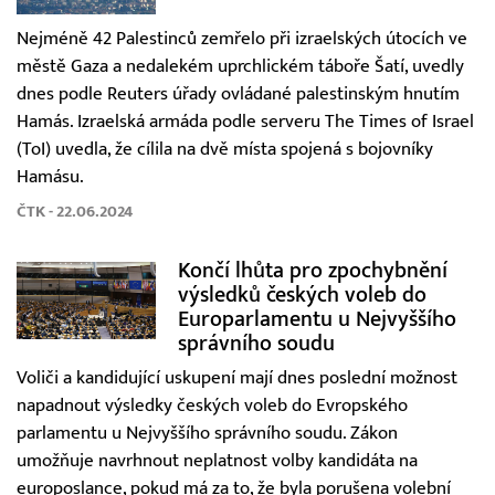
Nejméně 42 Palestinců zemřelo při izraelských útocích ve
městě Gaza a nedalekém uprchlickém táboře Šatí, uvedly
dnes podle Reuters úřady ovládané palestinským hnutím
Hamás. Izraelská armáda podle serveru The Times of Israel
(ToI) uvedla, že cílila na dvě místa spojená s bojovníky
Hamásu.
ČTK - 22.06.2024
Končí lhůta pro zpochybnění
výsledků českých voleb do
Europarlamentu u Nejvyššího
správního soudu
Voliči a kandidující uskupení mají dnes poslední možnost
napadnout výsledky českých voleb do Evropského
parlamentu u Nejvyššího správního soudu. Zákon
umožňuje navrhnout neplatnost volby kandidáta na
europoslance, pokud má za to, že byla porušena volební