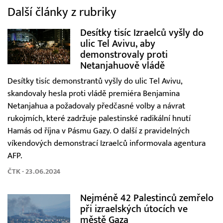
Další články z rubriky
Desítky tisíc Izraelců vyšly do
ulic Tel Avivu, aby
demonstrovaly proti
Netanjahuově vládě
Desítky tisíc demonstrantů vyšly do ulic Tel Avivu,
skandovaly hesla proti vládě premiéra Benjamina
Netanjahua a požadovaly předčasné volby a návrat
rukojmích, které zadržuje palestinské radikální hnutí
Hamás od října v Pásmu Gazy. O další z pravidelných
víkendových demonstrací Izraelců informovala agentura
AFP.
ČTK - 23.06.2024
Nejméně 42 Palestinců zemřelo
při izraelských útocích ve
městě Gaza