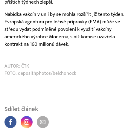
příštích týdnech zlepší.
Nabídka vakcín v unii by se mohla rozšířit již tento týden.
Evropská agentura pro léčivé přípravky (EMA) může ve
středu vydat podmíněné povolení k využití vakcíny
amerického výrobce Moderna, s níž komise uzavřela
kontrakt na 160 milionů dávek.
AUTOR:
ČTK
FOTO: deposithphotos/belchonock
Sdílet článek