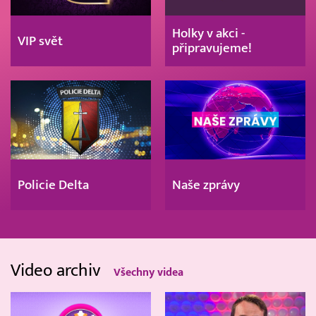
Holky v akci -
VIP svět
připravujeme!
Policie Delta
Naše zprávy
Video archiv
Všechny videa