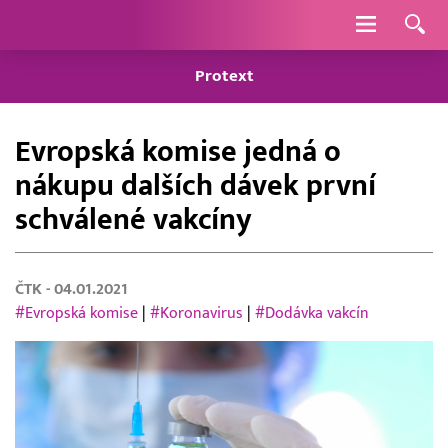
Navigace
Protext
Evropská komise jedná o
nákupu dalších dávek první
schválené vakcíny
ČTK
- 04.01.2021
#Evropská komise
|
#Koronavirus
|
#Dodávka vakcín