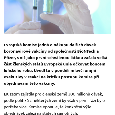
Evropská komise jedná o nákupu dalších dávek
koronavirové vakcíny od společností BioNTech a
Pfizer, s níž jako první schválenou látkou začala velká
část členských států Evropské unie očkovat koncem
loňského roku. Uvedl to v pondělí mluvčí unijní
exekutivy v reakci na kritiku postupu komise při
objednávání této vakcíny.
EK zatím zajistila pro členské země 300 milionů dávek,
podle politiků z některých zemí by však v první fázi bylo
potřeba více. Komise oponuje, že konkrétní výše
objednávek záleží na státech samotných.