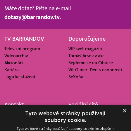
Máte dotaz? Pište na e-mail
dotazy@barrandov.tv
.
TV BARRANDOV
Doporučujeme
Televizní program
VIP svět magazín
Videoarchiv
Tomáš Arsov v akci
Akcionáři
Sejdeme se na Cibulce
Kariéra
Vít Olmer: Den s osobností
Loga ke stažení
SeXoňa
Kontakt
Sociální sítě
×
Tyto webové stránky používají
Barrandov Televizní Studio,
soubory cookie.
a.s.
Kříženeckého nám. 322
Tyto webové stránky používají soubory cookie ke zlepšení