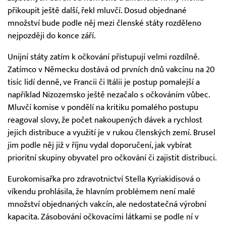
přikoupit ještě další, řekl mluvčí. Dosud objednané
množství bude podle něj mezi členské státy rozděleno
nejpozději do konce září.
Unijní státy zatím k očkování přistupují velmi rozdílně.
Zatímco v Německu dostává od prvních dnů vakcínu na 20
tisíc lidí denně, ve Francii či Itálii je postup pomalejší a
například Nizozemsko ještě nezačalo s očkováním vůbec.
Mluvčí komise v pondělí na kritiku pomalého postupu
reagoval slovy, že počet nakoupených dávek a rychlost
jejich distribuce a využití je v rukou členských zemí. Brusel
jim podle něj již v říjnu vydal doporučení, jak vybírat
prioritní skupiny obyvatel pro očkování či zajistit distribuci.
Eurokomisařka pro zdravotnictví Stella Kyriakidisová o
víkendu prohlásila, že hlavním problémem není malé
množství objednaných vakcín, ale nedostatečná výrobní
kapacita. Zásobování očkovacími látkami se podle ní v