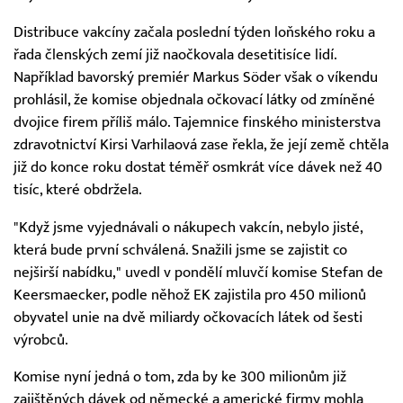
Distribuce vakcíny začala poslední týden loňského roku a
řada členských zemí již naočkovala desetitisíce lidí.
Například bavorský premiér Markus Söder však o víkendu
prohlásil, že komise objednala očkovací látky od zmíněné
dvojice firem příliš málo. Tajemnice finského ministerstva
zdravotnictví Kirsi Varhilaová zase řekla, že její země chtěla
již do konce roku dostat téměř osmkrát více dávek než 40
tisíc, které obdržela.
"Když jsme vyjednávali o nákupech vakcín, nebylo jisté,
která bude první schválená. Snažili jsme se zajistit co
nejširší nabídku," uvedl v pondělí mluvčí komise Stefan de
Keersmaecker, podle něhož EK zajistila pro 450 milionů
obyvatel unie na dvě miliardy očkovacích látek od šesti
výrobců.
Komise nyní jedná o tom, zda by ke 300 milionům již
zajištěných dávek od německé a americké firmy mohla