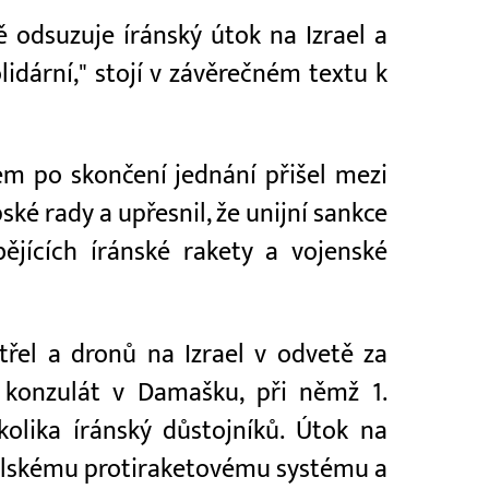
ě odsuzuje íránský útok na Izrael a
olidární," stojí v závěrečném textu k
m po skončení jednání přišel mezi
ké rady a upřesnil, že unijní sankce
ějících íránské rakety a vojenské
třel a dronů na Izrael v odvetě za
ý konzulát v Damašku, při němž 1.
kolika íránský důstojníků. Útok na
raelskému protiraketovému systému a