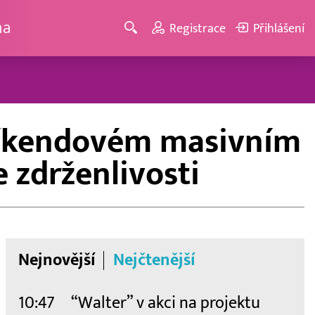
ma
Registrace
Přihlášení
 víkendovém masivním
e zdrženlivosti
Nejnovější
Nejčtenější
10:47
“Walter” v akci na projektu