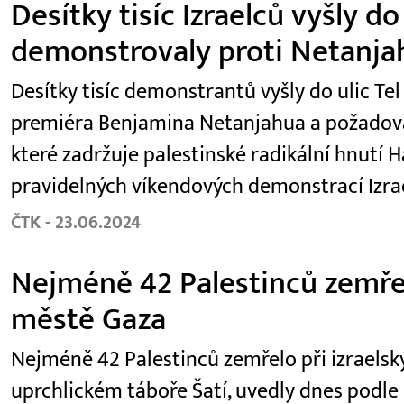
Desítky tisíc Izraelců vyšly do
demonstrovaly proti Netanja
Desítky tisíc demonstrantů vyšly do ulic Tel
premiéra Benjamina Netanjahua a požadoval
které zadržuje palestinské radikální hnutí H
pravidelných víkendových demonstrací Izra
ČTK - 23.06.2024
Nejméně 42 Palestinců zemřel
městě Gaza
Nejméně 42 Palestinců zemřelo při izraels
uprchlickém táboře Šatí, uvedly dnes podl