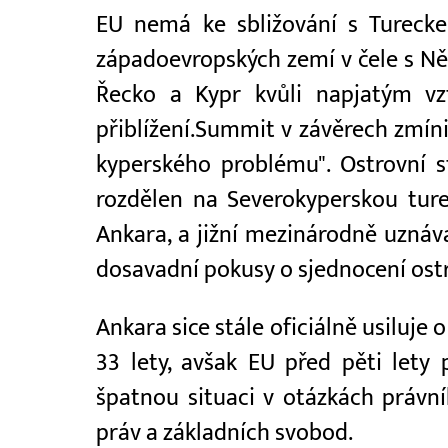
EU nemá ke sbližování s Turecke
západoevropských zemí v čele s Ně
Řecko a Kypr kvůli napjatým vzt
přiblížení.Summit v závěrech zmín
kyperského problému". Ostrovní stá
rozdělen na Severokyperskou ture
Ankara, a jižní mezinárodně uzná
dosavadní pokusy o sjednocení ostr
Ankara sice stále oficiálně usiluje 
33 lety, avšak EU před pěti lety 
špatnou situaci v otázkách právn
práv a základních svobod.