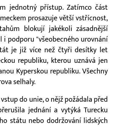
m jednotný přístup. Zatímco část
meckem prosazuje větší vstřícnost,
ahům blokují jakékoli zásadnější
il i podporu "všeobecného urovnání
t je již více než čtyři desítky let
ckou republiku, kterou uznává jen
vanou Kyperskou republiku. Všechny
ova selhaly.
o vstup do unie, o nějž požádala před
přerušila jednání a vytýká Turecku
ího státu nebo dodržování lidských