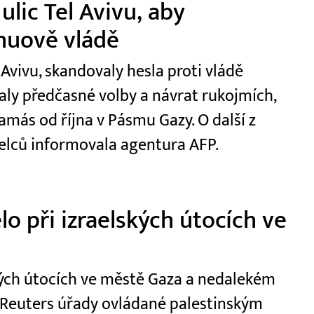
 ulic Tel Avivu, aby
huově vládě
 Avivu, skandovaly hesla proti vládě
y předčasné volby a návrat rukojmích,
amás od října v Pásmu Gazy. O další z
elců informovala agentura AFP.
o při izraelských útocích ve
kých útocích ve městě Gaza a nedalekém
e Reuters úřady ovládané palestinským