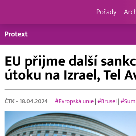
Pořady
Arc
Protext
EU přijme další sank
útoku na Izrael, Tel 
ČTK
- 18.04.2024
#Evropská unie
|
#Brusel
|
#Sum