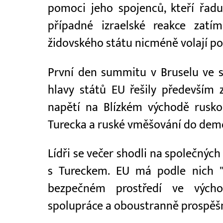
pomoci jeho spojenců, kteří řadu
případné izraelské reakce zatím
židovského státu nicméně volají po
První den summitu v Bruselu ve st
hlavy států EU řešily především 
napětí na Blízkém východě rusko
Turecka a ruské vměšování do demo
Lídři se večer shodli na společných
s Tureckem. EU má podle nich "
bezpečném prostředí ve vých
spolupráce a oboustranně prospěšn