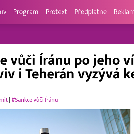
hiv
Program
Protext
Předplatné
Rekla
ce vůči Íránu po jeho
Aviv i Teherán vyzývá k
mit
|
#Sankce vůči Íránu