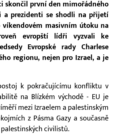
oci skončil první den mimořádného
a prezidenti se shodli na přijetí
eho víkendovém masivním útoku na
roveň evropští lídři vyzvali ke
předsedy Evropské rady Charlese
ého regionu, nejen pro Izrael, a je
 postoj k pokračujícímu konfliktu v
abilitě na Blízkém východě - EU je
říměří mezi Izraelem a palestinským
ukojmích z Pásma Gazy a současně
alestinských civilistů.