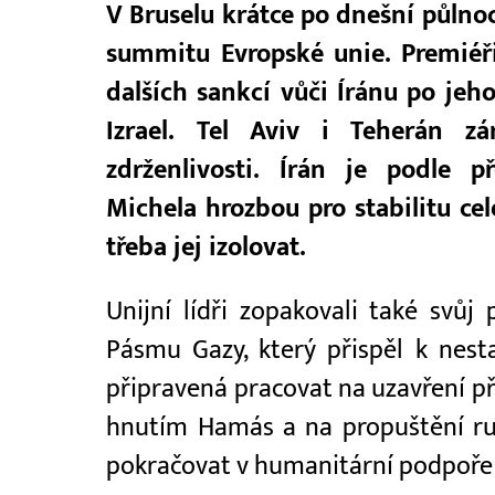
V Bruselu krátce po dnešní půln
summitu Evropské unie. Premiéři 
dalších sankcí vůči Íránu po j
Izrael. Tel Aviv i Teherán zá
zdrženlivosti. Írán je podle 
Michela hrozbou pro stabilitu cel
třeba jej izolovat.
Unijní lídři zopakovali také svůj
Pásmu Gazy, který přispěl k nest
připravená pracovat na uzavření p
hnutím Hamás a na propuštění r
pokračovat v humanitární podpoře p