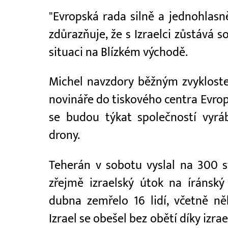
"Evropská rada silně a jednohlasn
zdůrazňuje, že s Izraelci zůstává s
situaci na Blízkém východě.
Michel navzdory běžným zvykloste
novináře do tiskového centra Evrops
se budou týkat společností vyráb
drony.
Teherán v sobotu vyslal na 300 s
zřejmě izraelský útok na íránsk
dubna zemřelo 16 lidí, včetně ně
Izrael se obešel bez obětí díky iz