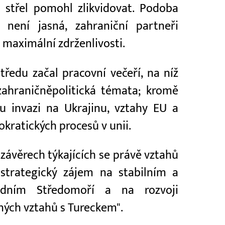
 střel pomohl zlikvidovat. Podoba
 není jasná, zahraniční partneři
 maximální zdrženlivosti.
ředu začal pracovní večeří, na níž
zahraničněpolitická témata; kromě
u invazi na Ukrajinu, vztahy EU a
kratických procesů v unii.
 závěrech týkajících se právě vztahů
strategický zájem na stabilním a
odním Středomoří a na rozvoji
ých vztahů s Tureckem".