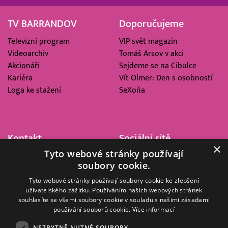
TV BARRANDOV
Doporučujeme
Televizní program
VIP svět magazín
Videoarchiv
Tomáš Arsov v akci
Akcionáři
Sejdeme se na Cibulce
Kariéra
Vít Olmer: Den s osobností
Loga ke stažení
SeXoňa
Kontakt
Sociální sítě
×
Tyto webové stránky používají
Barrandov Televizní Studio,
soubory cookie.
a.s.
Kříženeckého nám. 322
Tyto webové stránky používají soubory cookie ke zlepšení
uživatelského zážitku. Používáním našich webových stránek
152 00 Praha 5
souhlasíte se všemi soubory cookie v souladu s našimi zásadami
IČ 416 93 311
používání souborů cookie.
Více informací
dotazy@barrandov.tv
NEZBYTNĚ NUTNÉ SOUBORY