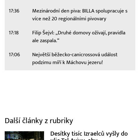
17:36
Mezinárodní den piva: BILLA spolupracuje s
více než 20 regionálními pivovary
17:18
Filip Šejvl: „Druhé domovy ožívají, pravidla
ale zaspala.“
17:06
Největší běžecko-canicrossová událost
podzimu míří k Máchovu jezeru!
Další články z rubriky
Desítky tisíc Izraelců vyšly do