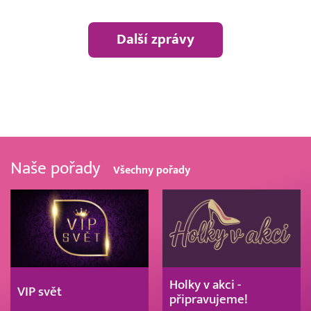
Další zprávy
Naše pořady
Všechny pořady
Holky v akci -
VIP svět
připravujeme!