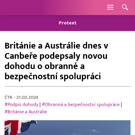
Navigace
Protext
Británie a Austrálie dnes v
Canbeře podepsaly novou
dohodu o obranné a
bezpečnostní spolupráci
ČTK
- 21.03.2024
#Podpis dohody
|
#Obranná a bezpečnostní spolupráce
|
#Británie a Austrálie