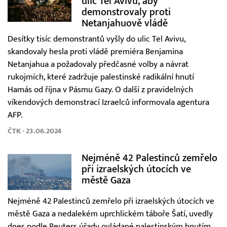
ulic Tel Avivu, aby
demonstrovaly proti
Netanjahuově vládě
Desítky tisíc demonstrantů vyšly do ulic Tel Avivu,
skandovaly hesla proti vládě premiéra Benjamina
Netanjahua a požadovaly předčasné volby a návrat
rukojmích, které zadržuje palestinské radikální hnutí
Hamás od října v Pásmu Gazy. O další z pravidelných
víkendových demonstrací Izraelců informovala agentura
AFP.
ČTK - 23.06.2024
Nejméně 42 Palestinců zemřelo
při izraelských útocích ve
městě Gaza
Nejméně 42 Palestinců zemřelo při izraelských útocích ve
městě Gaza a nedalekém uprchlickém táboře Šatí, uvedly
dnes podle Reuters úřady ovládané palestinským hnutím