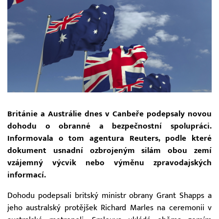
Británie a Austrálie dnes v Canbeře podepsaly novou
dohodu o obranné a bezpečnostní spolupráci.
Informovala o tom agentura Reuters, podle které
dokument usnadní ozbrojeným silám obou zemí
vzájemný výcvik nebo výměnu zpravodajských
informací.
Dohodu podepsali britský ministr obrany Grant Shapps a
jeho australský protějšek Richard Marles na ceremonii v