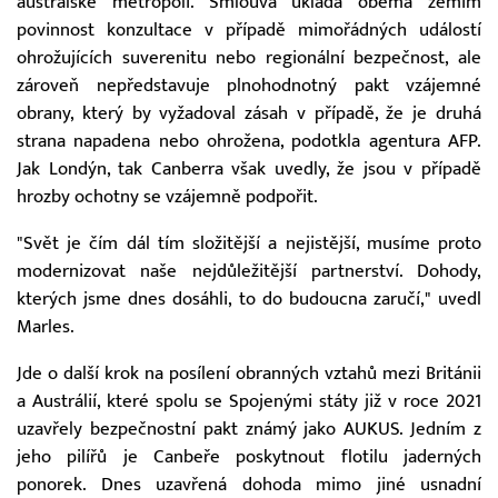
australské metropoli. Smlouva ukládá oběma zemím
povinnost konzultace v případě mimořádných událostí
ohrožujících suverenitu nebo regionální bezpečnost, ale
zároveň nepředstavuje plnohodnotný pakt vzájemné
obrany, který by vyžadoval zásah v případě, že je druhá
strana napadena nebo ohrožena, podotkla agentura AFP.
Jak Londýn, tak Canberra však uvedly, že jsou v případě
hrozby ochotny se vzájemně podpořit.
"Svět je čím dál tím složitější a nejistější, musíme proto
modernizovat naše nejdůležitější partnerství. Dohody,
kterých jsme dnes dosáhli, to do budoucna zaručí," uvedl
Marles.
Jde o další krok na posílení obranných vztahů mezi Británii
a Austrálií, které spolu se Spojenými státy již v roce 2021
uzavřely bezpečnostní pakt známý jako AUKUS. Jedním z
jeho pilířů je Canbeře poskytnout flotilu jaderných
ponorek. Dnes uzavřená dohoda mimo jiné usnadní