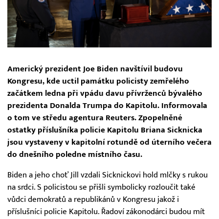
Americký prezident Joe Biden navštívil budovu
Kongresu, kde uctil památku policisty zemřelého
začátkem ledna při vpádu davu přívrženců bývalého
prezidenta Donalda Trumpa do Kapitolu. Informovala
o tom ve středu agentura Reuters. Zpopelněné
ostatky příslušníka policie Kapitolu Briana Sicknicka
jsou vystaveny v kapitolní rotundě od úterního večera
do dnešního poledne místního času.
Biden a jeho choť Jill vzdali Sicknickovi hold mlčky s rukou
na srdci. S policistou se přišli symbolicky rozloučit také
vůdci demokratů a republikánů v Kongresu jakož i
příslušníci policie Kapitolu. Řadoví zákonodárci budou mít