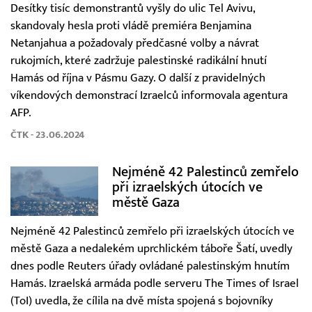
Desítky tisíc demonstrantů vyšly do ulic Tel Avivu,
skandovaly hesla proti vládě premiéra Benjamina
Netanjahua a požadovaly předčasné volby a návrat
rukojmích, které zadržuje palestinské radikální hnutí
Hamás od října v Pásmu Gazy. O další z pravidelných
víkendových demonstrací Izraelců informovala agentura
AFP.
ČTK - 23.06.2024
Nejméně 42 Palestinců zemřelo
při izraelských útocích ve
městě Gaza
Nejméně 42 Palestinců zemřelo při izraelských útocích ve
městě Gaza a nedalekém uprchlickém táboře Šatí, uvedly
dnes podle Reuters úřady ovládané palestinským hnutím
Hamás. Izraelská armáda podle serveru The Times of Israel
(ToI) uvedla, že cílila na dvě místa spojená s bojovníky