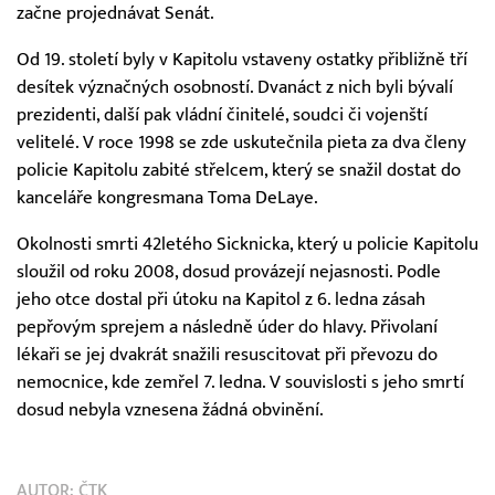
začne projednávat Senát.
Od 19. století byly v Kapitolu vstaveny ostatky přibližně tří
desítek význačných osobností. Dvanáct z nich byli bývalí
prezidenti, další pak vládní činitelé, soudci či vojenští
velitelé. V roce 1998 se zde uskutečnila pieta za dva členy
policie Kapitolu zabité střelcem, který se snažil dostat do
kanceláře kongresmana Toma DeLaye.
Okolnosti smrti 42letého Sicknicka, který u policie Kapitolu
sloužil od roku 2008, dosud provázejí nejasnosti. Podle
jeho otce dostal při útoku na Kapitol z 6. ledna zásah
pepřovým sprejem a následně úder do hlavy. Přivolaní
lékaři se jej dvakrát snažili resuscitovat při převozu do
nemocnice, kde zemřel 7. ledna. V souvislosti s jeho smrtí
dosud nebyla vznesena žádná obvinění.
AUTOR:
ČTK