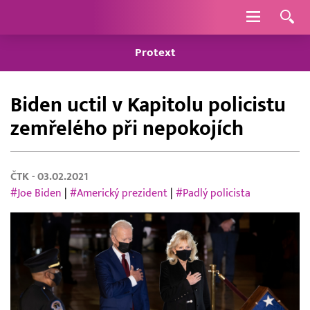
Navigace
Protext
Biden uctil v Kapitolu policistu
zemřelého při nepokojích
ČTK
- 03.02.2021
#Joe Biden
|
#Americký prezident
|
#Padlý policista