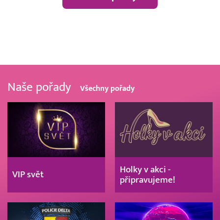
Naše pořady
Všechny pořady
Holky v akci -
VIP svět
připravujeme!