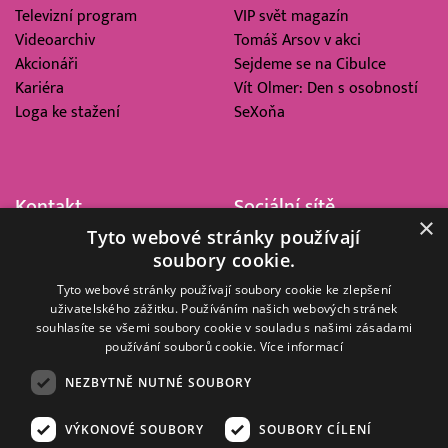
Televizní program
VIP svět magazín
Videoarchiv
Tomáš Arsov v akci
Akcionáři
Sejdeme se na Cibulce
Kariéra
Vít Olmer: Den s osobností
Loga ke stažení
SeXoňa
Kontakt
Sociální sítě
×
Tyto webové stránky používají
Barrandov Televizní Studio,
soubory cookie.
a.s.
Kříženeckého nám. 322
Tyto webové stránky používají soubory cookie ke zlepšení
uživatelského zážitku. Používáním našich webových stránek
152 00 Praha 5
souhlasíte se všemi soubory cookie v souladu s našimi zásadami
IČ 416 93 311
používání souborů cookie.
Více informací
dotazy@barrandov.tv
NEZBYTNĚ NUTNÉ SOUBORY
VÝKONOVÉ SOUBORY
SOUBORY CÍLENÍ
© 2008–2026 EMPRESA MEDIA, a.s. Všechna práva vyhrazena.