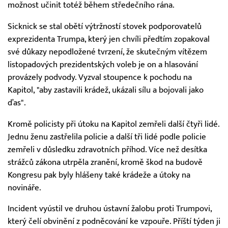
možnost učinit totéž během středečního rána.
Sicknick se stal obětí výtržností stovek podporovatelů
exprezidenta Trumpa, který jen chvíli předtím zopakoval
své důkazy nepodložené tvrzení, že skutečným vítězem
listopadových prezidentských voleb je on a hlasování
provázely podvody. Vyzval stoupence k pochodu na
Kapitol, "aby zastavili krádež, ukázali sílu a bojovali jako
ďas".
Kromě policisty při útoku na Kapitol zemřeli další čtyři lidé.
Jednu ženu zastřelila policie a další tři lidé podle policie
zemřeli v důsledku zdravotních příhod. Více než desítka
strážců zákona utrpěla zranění, kromě škod na budově
Kongresu pak byly hlášeny také krádeže a útoky na
novináře.
Incident vyústil ve druhou ústavní žalobu proti Trumpovi,
který čelí obvinění z podněcování ke vzpouře. Příští týden ji