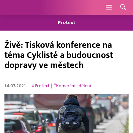
Navigace
Protext
Živě: Tisková konference na
téma Cyklisté a budoucnost
dopravy ve městech
14.07.2021
#Protext
|
#Komerční sdělení