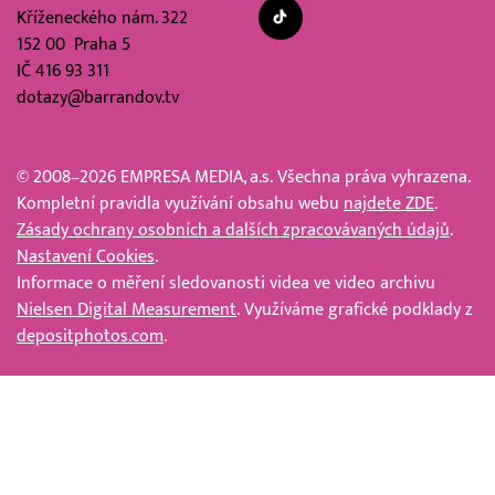
Kříženeckého nám. 322
152 00 Praha 5
IČ 416 93 311
dotazy@barrandov.tv
© 2008–2026 EMPRESA MEDIA, a.s. Všechna práva vyhrazena.
Kompletní pravidla využívání obsahu webu
najdete ZDE
.
Zásady ochrany osobních a dalších zpracovávaných údajů
.
Nastavení Cookies
.
Informace o měření sledovanosti videa ve video archivu
Nielsen Digital Measurement
. Využíváme grafické podklady z
depositphotos.com
.