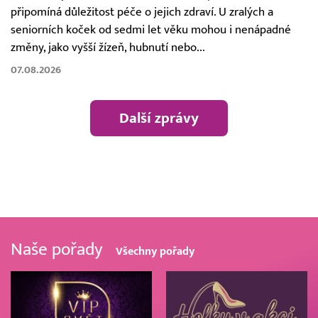
připomíná důležitost péče o jejich zdraví. U zralých a
seniorních koček od sedmi let věku mohou i nenápadné
změny, jako vyšší žízeň, hubnutí nebo...
07.08.2026
Další zprávy
Naše pořady
Všechny pořady