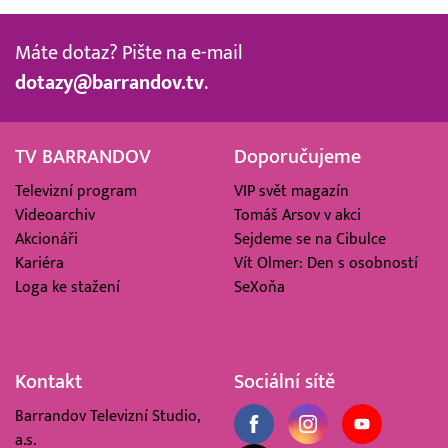
Máte dotaz? Pište na e-mail
dotazy@barrandov.tv
.
TV BARRANDOV
Doporučujeme
Televizní program
VIP svět magazín
Videoarchiv
Tomáš Arsov v akci
Akcionáři
Sejdeme se na Cibulce
Kariéra
Vít Olmer: Den s osobností
Loga ke stažení
SeXoňa
Kontakt
Sociální sítě
Barrandov Televizní Studio,
a.s.