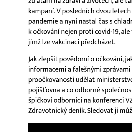
ztrátám na zdraví a životech, ale 
kampaní. V posledních dvou letec
pandemie a nyní nastal čas s chlad
k očkování nejen proti covid-19, al
jímž lze vakcinací předcházet.
Jak zlepšit povědomí o očkování, ja
informacemi a falešnými zprávami 
proočkovanosti udělat ministerstvo
pojišťovna a co odborné společnos
špičkoví odborníci na konferenci V
Zdravotnický deník. Sledovat ji můž