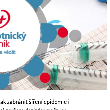
k zabránit šíření epidemie i