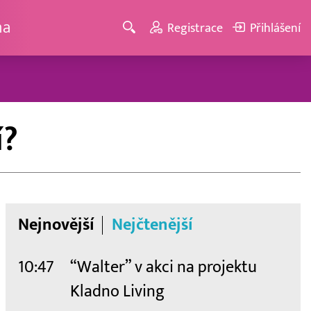
ma
Registrace
Přihlášení
í?
Nejnovější
Nejčtenější
10:47
“Walter” v akci na projektu
Kladno Living