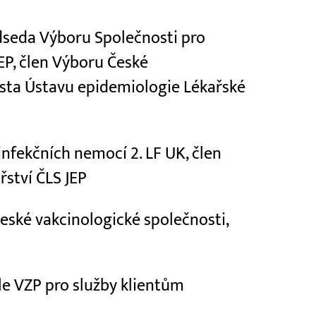
edseda Výboru Společnosti pro
EP, člen Výboru České
osta Ústavu epidemiologie Lékařské
 infekčních nemocí 2. LF UK, člen
řství ČLS JEP
eské vakcinologické společnosti,
le VZP pro služby klientům