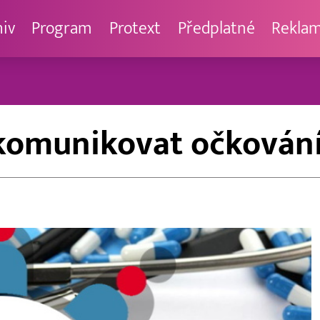
hiv
Program
Protext
Předplatné
Rekla
e komunikovat očkován