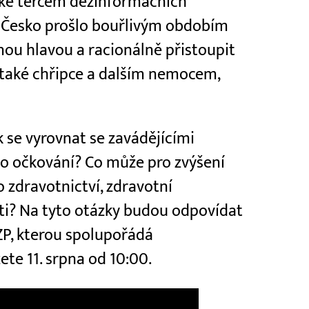
také terčem dezinformačních
h Česko prošlo bouřlivým obdobím
nou hlavou a racionálně přistoupit
e také chřipce a dalším nemocem,
k se vyrovnat se zavádějícími
o očkování? Co může pro zvýšení
 zdravotnictví, zdravotní
ti? Na tyto otázky budou odpovídat
ZP, kterou spolupořádá
ete 11. srpna od 10:00.