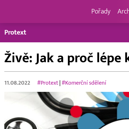
Pořady
Arc
Protext
Živě: Jak a proč lép
11.08.2022
#Protext
|
#Komerční sdělení