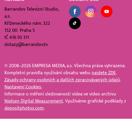
Barrandov Televizní Studio,
a.s.
Kříženeckého nám. 322
152 00 Praha 5
IČ 416 93 311
dotazy@barrandov.tv
© 2008–2026 EMPRESA MEDIA, a.s. Všechna práva vyhrazena.
Kompletní pravidla využívání obsahu webu
najdete ZDE
.
Zásady ochrany osobních a dalších zpracovávaných údajů
.
Nastavení Cookies
.
Informace o měření sledovanosti videa ve video archivu
Nielsen Digital Measurement
. Využíváme grafické podklady z
depositphotos.com
.