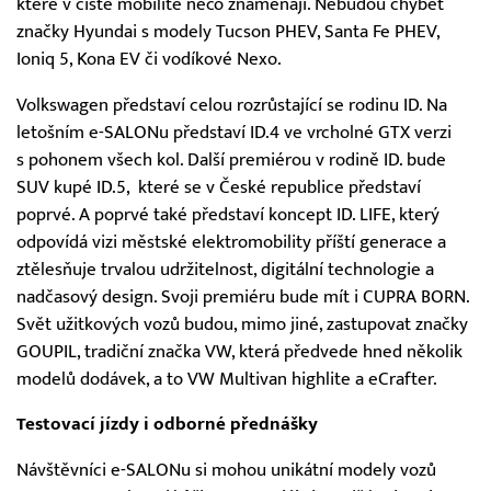
které v čisté mobilitě něco znamenají. Nebudou chybět
značky Hyundai s modely Tucson PHEV, Santa Fe PHEV,
Ioniq 5, Kona EV či vodíkové Nexo.
Volkswagen představí celou rozrůstající se rodinu ID. Na
letošním e-SALONu představí ID.4 ve vrcholné GTX verzi
s pohonem všech kol. Další premiérou v rodině ID. bude
SUV kupé ID.5, které se v České republice představí
poprvé. A poprvé také představí koncept ID. LIFE, který
odpovídá vizi městské elektromobility příští generace a
ztělesňuje trvalou udržitelnost, digitální technologie a
nadčasový design. Svoji premiéru bude mít i CUPRA BORN.
Svět užitkových vozů budou, mimo jiné, zastupovat značky
GOUPIL, tradiční značka VW, která předvede hned několik
modelů dodávek, a to VW
Multivan
highlite a
eCrafter.
Testovací jízdy i odborné přednášky
Návštěvníci e-SALONu si mohou unikátní modely vozů