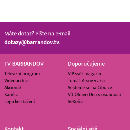
Máte dotaz? Pište na e-mail
dotazy@barrandov.tv
.
TV BARRANDOV
Doporučujeme
Televizní program
VIP svět magazín
Videoarchiv
Tomáš Arsov v akci
Akcionáři
Sejdeme se na Cibulce
Kariéra
Vít Olmer: Den s osobností
Loga ke stažení
SeXoňa
Kontakt
Sociální sítě