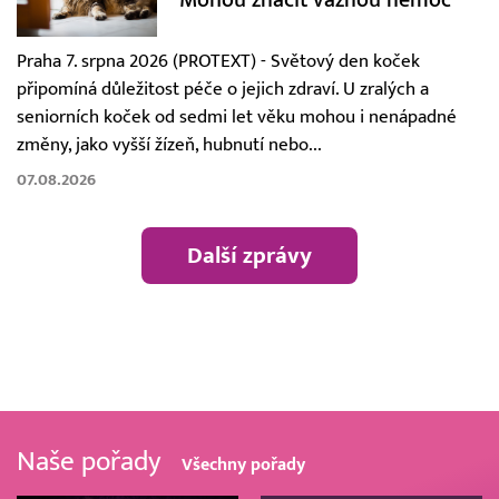
Praha 7. srpna 2026 (PROTEXT) - Světový den koček
připomíná důležitost péče o jejich zdraví. U zralých a
seniorních koček od sedmi let věku mohou i nenápadné
změny, jako vyšší žízeň, hubnutí nebo...
07.08.2026
Další zprávy
Naše pořady
Všechny pořady