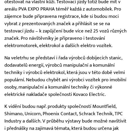
otestovat na vlastní kůži. Testovací jízdy totiž bude mít v
areálu PVA EXPO PRAHA téměř každá z automobilek. Pro
zájemce bude připravena registrace, kde si budou moci
vybrat z prezentovaných značek a přihlásit se se na
testovací jízdu – k zapůjčení bude více než 25 vozů různých
značek. Pro návštěvníky je připraveno i testování
elektromotorek, elektrokol a dalších elektro vozítek.
Na veletrhu se představí i řada výrobců dobíjecích stanic,
dodavatelů energií, výrobců manipulační a komunální
techniky i výrobců elektrokol, která jsou v této době velmi
populární. Nebudou chybět ani výrobci vozítek pro imobilní
osoby, manipulační a komunální techniky či výkonné
elektrické nakladače společnosti Kovaco Electric.
K vidění budou např. produkty společností Mountfield,
Shimano, Unicorn, Phoenix Contact, Schrack Technik, TPC
Industry a dalších. V průběhu výstavy bude možné navštívit
i přednášky na zajímavá témata, která budou určena jak