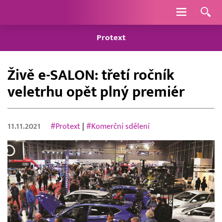
Navigace
Protext
Živě e-SALON: třetí ročník
veletrhu opět plný premiér
11.11.2021
#Protext
|
#Komerční sdělení