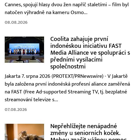
Cannes, spojují hlasy dvou žen napříč staletími – film byl
natočen výhradně na kameru Osmo...
08.08.2026
Coolita zahajuje první
indonéskou iniciativu FAST
Media Alliance ve spolupráci s
předními vysílacími
společnostmi
Jakarta 7. srpna 2026 (PROTEXT/PRNewswire) - V Jakartě
byla založena první indonéská profesní aliance zaměřená
na FAST (Free Ad-supported Streaming TV, tj. bezplatné
streamování televize s...
07.08.2026
Nepřehlížejte nenápadné
změny u seniorních koček.
Mohou značit vážnou nemoc