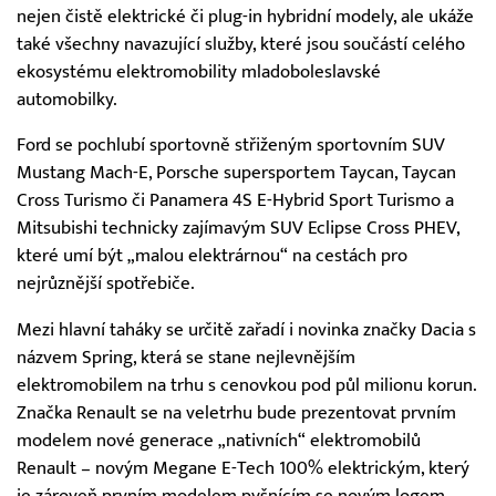
nejen čistě elektrické či plug-in hybridní modely, ale ukáže
také všechny navazující služby, které jsou součástí celého
ekosystému elektromobility mladoboleslavské
automobilky.
Ford se pochlubí sportovně střiženým sportovním SUV
Mustang Mach-E, Porsche supersportem Taycan, Taycan
Cross Turismo či Panamera 4S E-Hybrid Sport Turismo a
Mitsubishi technicky zajímavým SUV Eclipse Cross PHEV,
které umí být „malou elektrárnou“ na cestách pro
nejrůznější spotřebiče.
Mezi hlavní taháky se určitě zařadí i novinka značky Dacia s
názvem Spring, která se stane nejlevnějším
elektromobilem na trhu s cenovkou pod půl milionu korun.
Značka Renault se na veletrhu bude prezentovat prvním
modelem nové generace „nativních“ elektromobilů
Renault – novým Megane E-Tech 100% elektrickým, který
je zároveň prvním modelem pyšnícím se novým logem