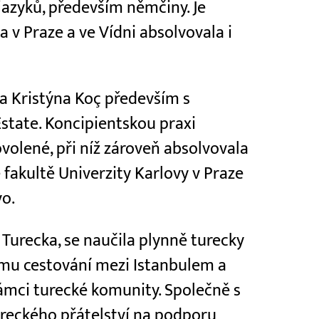
jazyků, především němčiny. Je
v Praze a ve Vídni absolvovala i
a Kristýna Koç především s
state. Koncipientskou praxi
volené, při níž zároveň absolvovala
 fakultě Univerzity Karlovy v Praze
o.
 Turecka, se naučila plynně turecky
ímu cestování mezi Istanbulem a
rámci turecké komunity. Společně s
ureckého přátelství na podporu