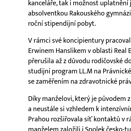
kanceláře, tak i možnost uplatnění 
absolventkou Rakouského gymnázia 
roční stipendijní pobyt.
V rámci své koncipientury pracoval
Erwinem Hanslikem v oblasti Real E
přerušila až z důvodu rodičovské do
studijní program LL.M na Právnické
se zaměřením na zdravotnické práv
Díky manželovi, který je původem z
a neustále si vzhledem k intenzívn
Prahou rozšiřovala síť kontaktů v 
manželem založili i Spolek česko-t