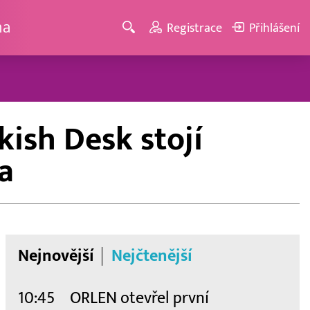
ma
Registrace
Přihlášení
ish Desk stojí
a
Nejnovější
Nejčtenější
10:45
ORLEN otevřel první