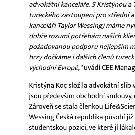
advokátní kanceláře. S Kristýnou a 
tureckého zastoupení pro střední a
kanceláři Taylor Wessing) máme nyní
dobře rozumí potřebám našich klient
požadovanou podporu nejlepším m
brzy dočkáme i dalších členů turec
východní Evropě,“
uvádí CEE Manag
Kristýna Koç složila advokátní slib v
jsou především obchodní smlouvy, 
Zároveň se stala členkou Life&Scie
Wessing Česká republika působí již
studentskou pozici, ve které jí láka