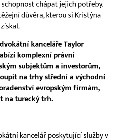
 a schopnost chápat jejich potřeby.
těžejní důvěra, kterou si Kristýna
získat.
advokátní kanceláře Taylor
abízí komplexní právní
lským subjektům a investorům,
toupit na trhy střední a východní
poradenství evropským firmám,
t na turecký trh.
kátní kancelář poskytující služby v