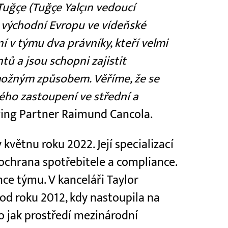
Tuğçe (Tuğçe Yalçın vedoucí
 východní Evropu ve vídeňské
 v týmu dva právníky, kteří velmi
ů a jsou schopni zajistit
ožným způsobem. Věříme, že se
kého zastoupení ve střední a
ing Partner Raimund Cancola.
 květnu roku 2022. Její specializací
ochrana spotřebitele a compliance.
nce týmu. V kanceláři Taylor
 od roku 2012, kdy nastoupila na
lo jak prostředí mezinárodní