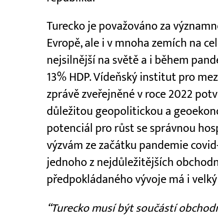
Turecko je považováno za významn
Evropě, ale i v mnoha zemích na ce
nejsilnější na světě a i během pan
13% HDP. Vídeňský institut pro me
zprávě zveřejněné v roce 2022 potv
důležitou geopolitickou a geoekon
potenciál pro růst se správnou hos
výzvám ze začátku pandemie covid-
jednoho z nejdůležitějších obchod
předpokládaného vývoje má i velký
“Turecko musí být součástí obchodn