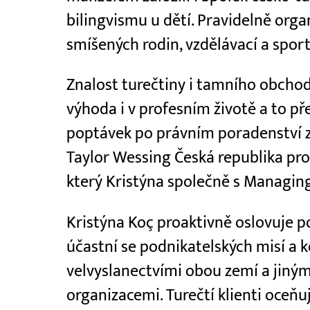
bilingvismu u dětí. Pravidelně orga
smíšených rodin, vzdělávací a spor
Znalost turečtiny i tamního obchod
výhoda i v profesním životě a to p
poptávek po právním poradenství ze
Taylor Wessing Česká republika prot
který Kristýna společně s Managin
Kristýna Koç proaktivně oslovuje po
účastní se podnikatelských misí a k
velvyslanectvími obou zemí a jiný
organizacemi. Turečtí klienti oceňu