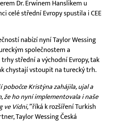
tnerem Dr. Erwinem Hanslikem u
ci celé střední Evropy spustila i CEE
ečností nabízí nyní Taylor Wessing
 tureckým společnostem a
 trhy střední a východní Evropy, tak
 chystají vstoupit na turecký trh.
ší pobočce Kristýna zahájila, ujal a
, že ho nyní implementovala i naše
 ve Vídni,”
říká k rozšíření Turkish
rtner, Taylor Wessing Česká