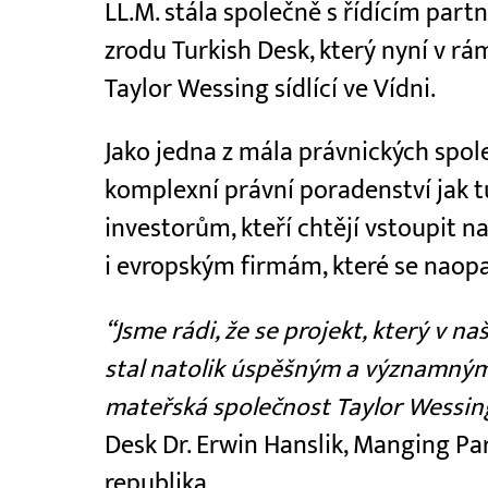
LL.M. stála společně s řídícím par
zrodu Turkish Desk, který nyní v rám
Taylor Wessing sídlící ve Vídni.
Jako jedna z mála právnických spol
komplexní právní poradenství jak
investorům, kteří chtějí vstoupit na
i evropským firmám, které se naopak
“Jsme rádi, že se projekt, který v na
stal natolik úspěšným a významným
mateřská společnost Taylor Wessing
Desk Dr. Erwin Hanslik, Manging Pa
republika.