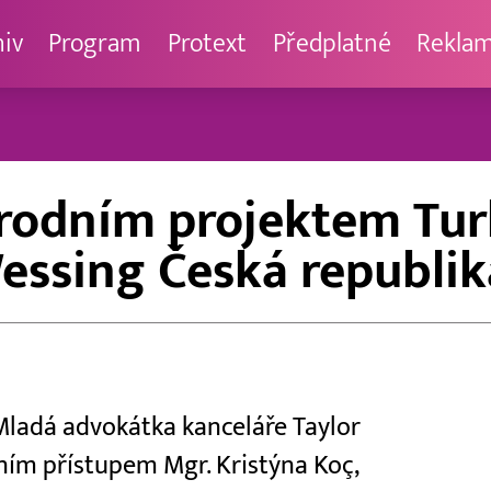
hiv
Program
Protext
Předplatné
Rekla
odním projektem Turk
essing Česká republik
Mladá advokátka kanceláře Taylor
ním přístupem Mgr. Kristýna Koç,