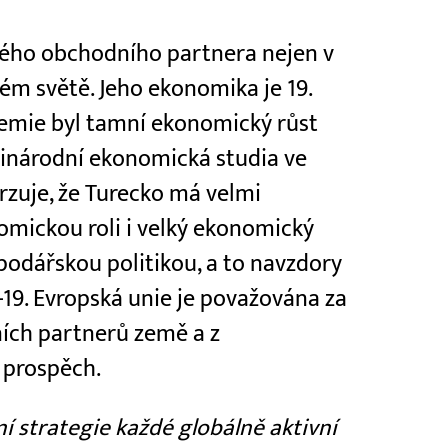
ého obchodního partnera nejen v
lém světě. Jeho ekonomika je 19.
demie byl tamní ekonomický růst
zinárodní ekonomická studia ve
rzuje, že Turecko má velmi
omickou roli i velký ekonomický
podářskou politikou, a to navzdory
19. Evropská unie je považována za
ních partnerů země a z
 prospěch.
í strategie každé globálně aktivní