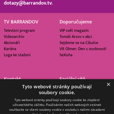
dotazy@barrandov.tv
.
TV BARRANDOV
Doporučujeme
Televizní program
VIP svět magazín
Videoarchiv
Tomáš Arsov v akci
Akcionáři
Sejdeme se na Cibulce
Kariéra
Vít Olmer: Den s osobností
Loga ke stažení
SeXoňa
Kontakt
Sociální sítě
×
Tyto webové stránky používají
Barrandov Televizní Studio,
soubory cookie.
a.s.
Kříženeckého nám. 322
Tyto webové stránky používají soubory cookie ke zlepšení
uživatelského zážitku. Používáním našich webových stránek
152 00 Praha 5
souhlasíte se všemi soubory cookie v souladu s našimi zásadami
IČ 416 93 311