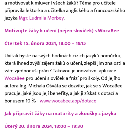
a motivovat k mluvení všech žáků? Téma pro učitele
připravila lektorka a učitelka anglického a francouzského
jazyka
Mgr. Ľudmila Morbey
.
Motivujte žáky k učení (nejen slovíček) s WocaBee
Čtvrtek 15. února 2024, 18.00 – 19.15
Uvítali byste na svých hodinách cizích jazyků pomůcku,
která ihned zvýší zájem žáků o učení, zlepší jim znalosti a
vám zjednoduší práci? Takovou je inovativní aplikace
WocaBee
pro učení slovíček a frází pro školy. Od jejího
autora Ing. Michala Ošváta se dozvíte, jak se s WocaBee
pracuje, jaké jsou její benefity, a jak ji získat s dotací a
bonusem 10 % -
www.wocabee.app/dotace
Jak připravit žáky na maturity a zkoušky z jazyka
Úterý 20. února 2024, 18:00 – 19:30