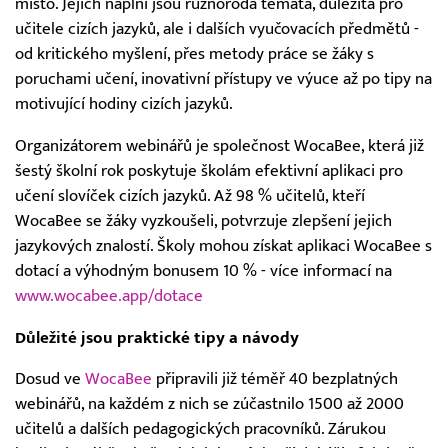
místo. Jejich náplní jsou různorodá témata, důležitá pro
učitele cizích jazyků, ale i dalších vyučovacích předmětů -
od kritického myšlení, přes metody práce se žáky s
poruchami učení, inovativní přístupy ve výuce až po tipy na
motivující hodiny cizích jazyků.
Organizátorem webinářů je společnost WocaBee, která již
šestý školní rok poskytuje školám efektivní aplikaci pro
učení slovíček cizích jazyků. Až 98 % učitelů, kteří
WocaBee se žáky vyzkoušeli, potvrzuje zlepšení jejich
jazykových znalostí. Školy mohou získat aplikaci WocaBee s
dotací a výhodným bonusem 10 % - více informací na
www.wocabee.app/dotace
Důležité jsou praktické tipy a návody
Dosud ve
WocaBee
připravili již téměř 40 bezplatných
webinářů, na každém z nich se zúčastnilo 1500 až 2000
učitelů a dalších pedagogických pracovníků. Zárukou