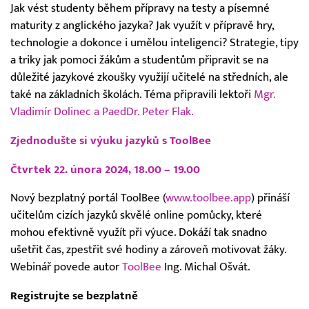
Jak vést studenty během přípravy na testy a písemné
maturity z anglického jazyka? Jak využít v přípravě hry,
technologie a dokonce i umělou inteligenci? Strategie, tipy
a triky jak pomoci žákům a studentům připravit se na
důležité jazykové zkoušky využijí učitelé na středních, ale
také na základních školách. Téma připravili lektoři
Mgr.
Vladimír Dolinec a PaedDr. Peter Flak.
Zjednodušte si výuku jazyků s ToolBee
Čtvrtek 22. února 2024, 18.00 – 19.00
Nový bezplatný portál ToolBee (
www.toolbee.app
) přináší
učitelům cizích jazyků skvělé online pomůcky, které
mohou efektivně využít při výuce. Dokáží tak snadno
ušetřit čas, zpestřit své hodiny a zároveň motivovat žáky.
Webinář povede autor
ToolBee
Ing. Michal Ošvát.
Registrujte se bezplatně