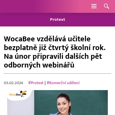
Navigace
Protext
WocaBee vzdělává učitele
bezplatně již čtvrtý školní rok.
Na únor připravili dalších pět
odborných webinářů
05.02.2024
#Protext
|
#Komerční sdělení