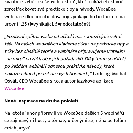
kvality je výběr zkušených lektorů, kteří dokáží efektivně
zprostředkovat své praktické tipy a návody. WocaBee
webináře dlouhodobě dosahují vynikajícího hodnocení na
úrovni 1,25 (1=vynikající, 5=nedostatečný).
„Pozitivní zpětná vazba od učitelů nás samozřejmě velmi
těší. Na našich webinářích klademe důraz na praktické tipy a
triky bez obsáhlé teorie a webináře připravujeme učitelům
„na míru“ na základě jejich požadavků. Díky tomu si učitelé
po každém webináři odnesou praktické návody, které
dokážou ihned použít na svých hodinách,“
tvrdí Ing. Michal
Ošvát, CEO WocaBee s.r.o. a autor jazykové aplikace
WocaBee.
Nové inspirace na druhé pololetí
Na letošní únor připravili ve WocaBee dalších 5 webinářů
se zajímavými hosty a tématy určenými zejména učitelům
cizích jazyků: