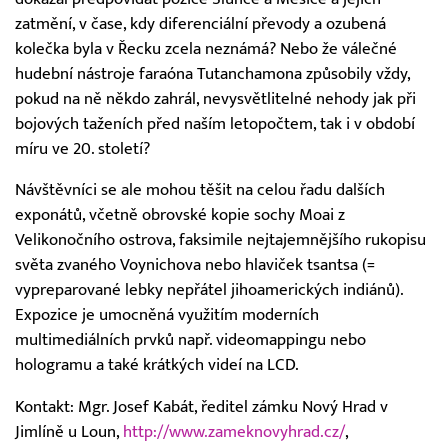
zatmění, v čase, kdy diferenciální převody a ozubená
kolečka byla v Řecku zcela neznámá? Nebo že válečné
hudební nástroje faraóna Tutanchamona způsobily vždy,
pokud na ně někdo zahrál, nevysvětlitelné nehody jak při
bojových taženích před naším letopočtem, tak i v období
míru ve 20. století?
Návštěvníci se ale mohou těšit na celou řadu dalších
exponátů, včetně obrovské kopie sochy Moai z
Velikonočního ostrova, faksimile nejtajemnějšího rukopisu
světa zvaného Voynichova nebo hlaviček tsantsa (=
vypreparované lebky nepřátel jihoamerických indiánů).
Expozice je umocněná využitím moderních
multimediálních prvků např. videomappingu nebo
hologramu a také krátkých videí na LCD.
Kontakt: Mgr. Josef Kabát, ředitel zámku Nový Hrad v
Jimlíně u Loun,
http://www.zameknovyhrad.cz/
,