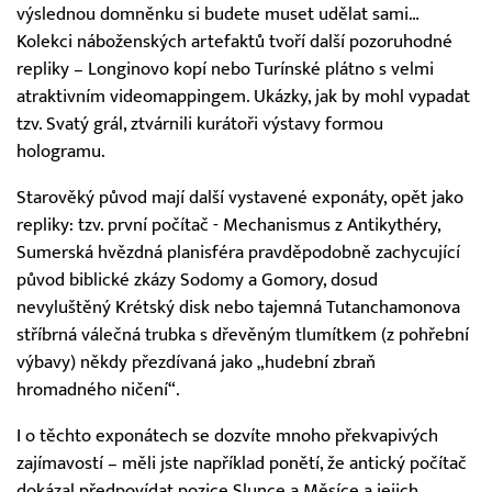
výslednou domněnku si budete muset udělat sami…
Kolekci náboženských artefaktů tvoří další pozoruhodné
repliky – Longinovo kopí nebo Turínské plátno s velmi
atraktivním videomappingem. Ukázky, jak by mohl vypadat
tzv. Svatý grál, ztvárnili kurátoři výstavy formou
hologramu.
Starověký původ mají další vystavené exponáty, opět jako
repliky: tzv. první počítač - Mechanismus z Antikythéry,
Sumerská hvězdná planisféra pravděpodobně zachycující
původ biblické zkázy Sodomy a Gomory, dosud
nevyluštěný Krétský disk nebo tajemná Tutanchamonova
stříbrná válečná trubka s dřevěným tlumítkem (z pohřební
výbavy) někdy přezdívaná jako „hudební zbraň
hromadného ničení“.
I o těchto exponátech se dozvíte mnoho překvapivých
zajímavostí – měli jste například ponětí, že antický počítač
dokázal předpovídat pozice Slunce a Měsíce a jejich