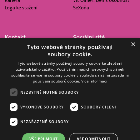
Kariéra
Vít Olmer: Den s osobností
Loga ke stažení
SeXoňa
Kontakt
Sociální sítě
×
Tyto webové stránky používají
Barrandov Televizní Studio,
soubory cookie.
a.s.
Kříženeckého nám. 322
Tyto webové stránky používají soubory cookie ke zlepšení
uživatelského zážitku. Používáním našich webových stránek
152 00 Praha 5
souhlasíte se všemi soubory cookie v souladu s našimi zásadami
IČ 416 93 311
používání souborů cookie.
Více informací
dotazy@barrandov.tv
NEZBYTNĚ NUTNÉ SOUBORY
VÝKONOVÉ SOUBORY
SOUBORY CÍLENÍ
© 2008–2026 EMPRESA MEDIA, a.s. Všechna práva vyhrazena.
Kompletní pravidla využívání obsahu webu
najdete ZDE
.
NEZAŘAZENÉ SOUBORY
Zásady ochrany osobních a dalších zpracovávaných údajů
.
Nastavení Cookies
.
Informace o měření sledovanosti videa ve video archivu
VŠE PŘIJMOUT
VŠE ODMÍTNOUT