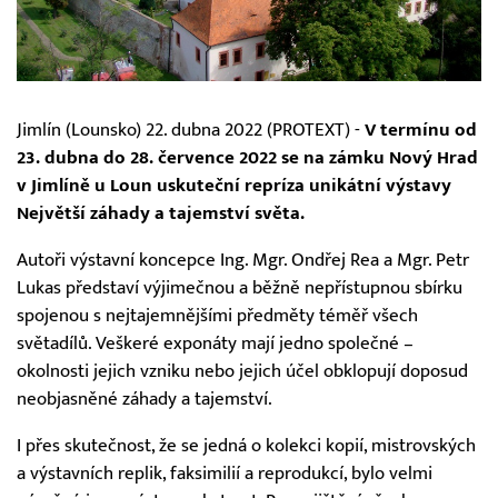
Jimlín (Lounsko) 22. dubna 2022 (PROTEXT) -
V termínu od
23. dubna do 28. července 2022 se na zámku Nový Hrad
v Jimlíně u Loun uskuteční repríza unikátní výstavy
Největší záhady a tajemství světa.
Autoři výstavní koncepce Ing. Mgr. Ondřej Rea a Mgr. Petr
Lukas představí výjimečnou a běžně nepřístupnou sbírku
spojenou s nejtajemnějšími předměty téměř všech
světadílů. Veškeré exponáty mají jedno společné –
okolnosti jejich vzniku nebo jejich účel obklopují doposud
neobjasněné záhady a tajemství.
I přes skutečnost, že se jedná o kolekci kopií, mistrovských
a výstavních replik, faksimilií a reprodukcí, bylo velmi