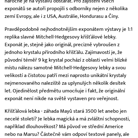
náročné je na výstavu obstarat. Pro zajištění všech
exponátů se autoři propojili s odborníky nejen z několika
zemí Evropy, ale i z USA, Austrálie, Hondurasu a Číny.
Pravděpodobně nejhodnotnějším exponátem výstavy je 1:1
replika slavné Mitchell-Hedgesovy křišťálové lebky.
Exponát je, stejně jako originál, precizně vybroušen z
jednoho krystalu přírodního křišťálu. Zajímavostí je, že
původní téměř 9 kg krystal pochází z oblasti velmi blízké
místu nálezu samotné Mitchell-Hedgesovy lebky a svou
velikostí a čistotou patří mezi naprosto unikátní krystaly
nejmenovaného naleziště za uplynulých několik desítek
let. Ojedinělost předmětu umocňuje i fakt, že originální
exponát není nikde na světě vystaven pro veřejnost.
Křišťálová lebka - záhada Mayů stará 3500 let anebo jen
necelé století? Je lebka magická a má zvláštní schopnosti,
například dlouhověkost? Má původ ve střední Americe
nebo na Marsu? Částečně vám odpoví textové panely, ale