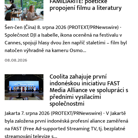
FAMILIARITÉ: poetické
propojení filmu a literatury
Šen-čen (Čína) 8. srpna 2026 (PROTEXT/PRNewswire) -
Společnost DJI a Isabelle, ikona oceněná na festivalu v
Cannes, spojují hlasy dvou žen napříč staletími – film byl
natočen výhradně na kameru Osmo...
08.08.2026
Coolita zahajuje první
indonéskou iniciativu FAST
Media Alliance ve spolupráci s
předními vysílacími
společnostmi
Jakarta 7. srpna 2026 (PROTEXT/PRNewswire) - V Jakartě
byla založena první indonéská profesní aliance zaměřená
na FAST (Free Ad-supported Streaming TV, tj. bezplatné
streamování televize s...