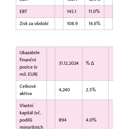
EBT
145.1
11.0%
130.7
Zisk za období
108.9
14.6%
95.0
Ukazatele
finanční
31.12.2024
% ∆
31.1
pozice (v
mil. EUR)
Celkové
4,240
2.5%
4,13
aktiva
Vlastní
kapitál (vč.
podílů
894
4.0%
860
minoritních