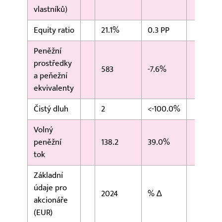
vlastníků)
Equity ratio
21.1%
0.3 PP
20.
Peněžní
prostředky
583
-7.6%
631
a peňežní
ekvivalenty
Čistý dluh
2
<-100.0%
-40
Volný
peněžní
138.2
39.0%
99.
tok
Základní
údaje pro
2024
% ∆
202
akcionáře
(EUR)