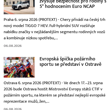
zvyšuje bezpečnost pro rodiny s
5* hodnocením Euro NCAP
Praha 6. srpna 2026 (PROTEXT) - Chery přivádí na český trh
nový model TIGGO 7 HEV. Full-hybridní SUV rozšiřuje
nabídku značky v nejžádanějším segmentu rodinných vozů
a kombinuje nízkou spotřebu,...
06.08.2026
Evropská špička požárního
sportu se představí v Ostravě
Ostrava 6. srpna 2026 (PROTEXT) - Ve dnech 17.–23. srpna
2026 bude Ostrava hostit Mistrovství Evropy států CTIF v
požárním sportu, na kterém se představí nejlepší evropské
reprezentace mužů, žen,...
06.08.2026