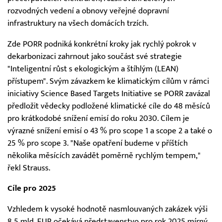
rozvodných vedení a obnovy veřejné dopravní
infrastruktury na všech domácích trzích.
Zde PORR podniká konkrétní kroky jak rychlý pokrok v
dekarbonizaci zahrnout jako součást své strategie
"Inteligentní růst s ekologickým a štíhlým (LEAN)
přístupem". Svým závazkem ke klimatickým cílům v rámci
iniciativy Science Based Targets Initiative se PORR zavázal
předložit vědecky podložené klimatické cíle do 48 měsíců
pro krátkodobé snížení emisí do roku 2030. Cílem je
výrazné snížení emisí o 43 % pro scope 1 a scope 2 a také o
25 % pro scope 3. "Naše opatření budeme v příštích
několika měsících zavádět poměrně rychlým tempem,"
řekl Strauss.
Cíle pro 2025
Vzhledem k vysoké hodnotě nasmlouvaných zakázek výši
8,5 mld. EUR očekává představenstvo pro rok 2025 mírný