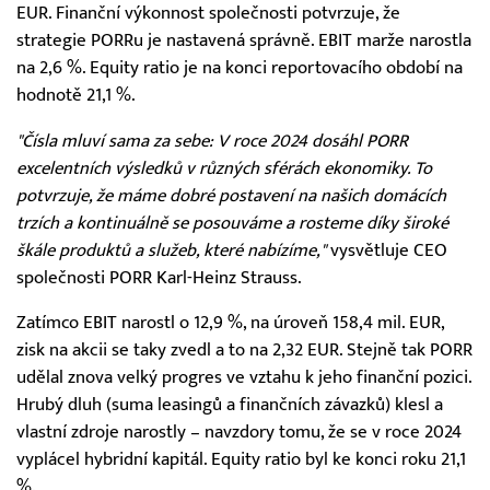
EUR. Finanční výkonnost společnosti potvrzuje, že
strategie PORRu je nastavená správně. EBIT marže narostla
na 2,6 %. Equity ratio je na konci reportovacího období na
hodnotě 21,1 %.
"Čísla mluví sama za sebe: V roce 2024 dosáhl PORR
excelentních výsledků v různých sférách ekonomiky. To
potvrzuje, že máme dobré postavení na našich domácích
trzích a kontinuálně se posouváme a rosteme díky široké
škále produktů a služeb, které nabízíme,"
vysvětluje CEO
společnosti PORR Karl-Heinz Strauss.
Zatímco EBIT narostl o 12,9 %, na úroveň 158,4 mil. EUR,
zisk na akcii se taky zvedl a to na 2,32 EUR. Stejně tak PORR
udělal znova velký progres ve vztahu k jeho finanční pozici.
Hrubý dluh (suma leasingů a finančních závazků) klesl a
vlastní zdroje narostly – navzdory tomu, že se v roce 2024
vyplácel hybridní kapitál. Equity ratio byl ke konci roku 21,1
%.