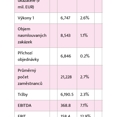
ukazatele (v
mil. EUR)
Výkony 1
6,747
2.6%
6,577
Objem
nasmlouvaných
8,543
1.1%
8,452
zakázek
Příchozí
6,846
0.2%
6,835
objednávky
Průměrný
počet
21,228
2.7%
20,66
zaměstnanců
Tržby
6,190.5
2.3%
6,048
EBITDA
368.8
7.1%
344.3
EBIT
158.4
12.9%
140.3