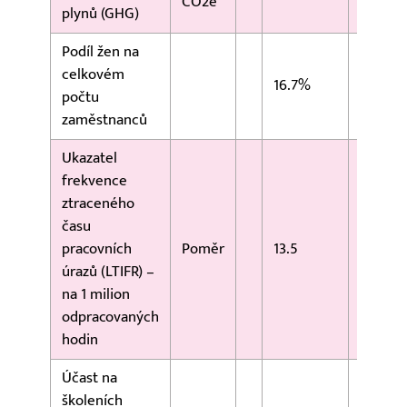
CO2e
plynů (GHG)
Podíl žen na
celkovém
16.7%
počtu
zaměstnanců
Ukazatel
frekvence
ztraceného
času
pracovních
Poměr
13.5
úrazů (LTIFR) –
na 1 milion
odpracovaných
hodin
Účast na
školeních