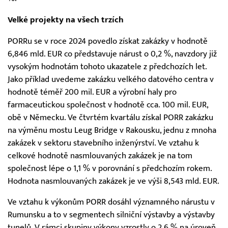
Velké projekty na všech trzích
PORRu se v roce 2024 povedlo získat zakázky v hodnotě
6,846 mld. EUR co představuje nárust o 0,2 %, navzdory již
vysokým hodnotám tohoto ukazatele z předchozích let.
Jako příklad uvedeme zakázku velkého datového centra v
hodnotě téměř 200 mil. EUR a výrobní haly pro
farmaceutickou společnost v hodnotě cca. 100 mil. EUR,
obě v Německu. Ve čtvrtém kvartálu získal PORR zakázku
na výměnu mostu Leug Bridge v Rakousku, jednu z mnoha
zakázek v sektoru stavebního inženýrství. Ve vztahu k
celkové hodnotě nasmlouvaných zakázek je na tom
společnost lépe o 1,1 % v porovnání s předchozím rokem.
Hodnota nasmlouvaných zakázek je ve výši 8,543 mld. EUR.
Ve vztahu k výkonům PORR dosáhl významného nárustu v
Rumunsku a to v segmentech silniční výstavby a výstavby
tunelů. V rámci skupiny výkony vzrostly o 2,6 % na úroveň