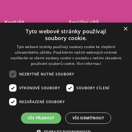
Kontakt
Sociální sítě
×
Tyto webové stránky používají
Barrandov Televizní Studio,
soubory cookie.
a.s.
Kříženeckého nám. 322
Tyto webové stránky používají soubory cookie ke zlepšení
uživatelského zážitku. Používáním našich webových stránek
152 00 Praha 5
souhlasíte se všemi soubory cookie v souladu s našimi zásadami
IČ 416 93 311
používání souborů cookie.
Více informací
dotazy@barrandov.tv
NEZBYTNĚ NUTNÉ SOUBORY
VÝKONOVÉ SOUBORY
SOUBORY CÍLENÍ
© 2008–2026 EMPRESA MEDIA, a.s. Všechna práva vyhrazena.
Kompletní pravidla využívání obsahu webu
najdete ZDE
.
NEZAŘAZENÉ SOUBORY
Zásady ochrany osobních a dalších zpracovávaných údajů
.
Nastavení Cookies
.
Informace o měření sledovanosti videa ve video archivu
VŠE PŘIJMOUT
VŠE ODMÍTNOUT
Nielsen Digital Measurement
. Využíváme grafické podklady z
depositphotos.com
.
ZOBRAZIT PODROBNOSTI