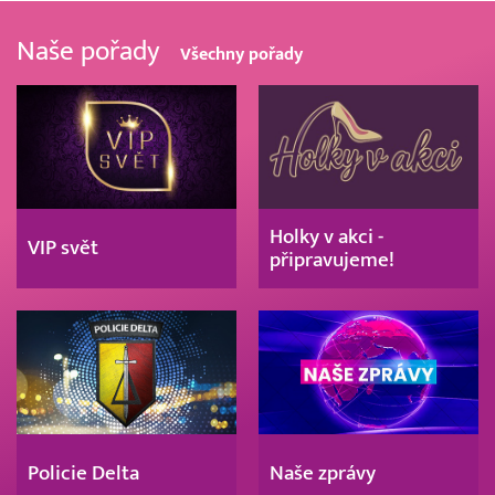
Naše pořady
Všechny pořady
Holky v akci -
VIP svět
připravujeme!
Policie Delta
Naše zprávy