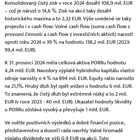
Konsolidovaný čistý zisk v roce 2024 dosáhl 108,9 mil. EUR
– což je nárust o 14,6 %. Zisk na akcii taky dosáhl
historického maxima a to 2,32 EUR. Výše uvedené se taky
projevilo i v cash flow: Volné cash flow (suma cash flow z
provozní činnosti a cash flow z investičních aktivit) narostl
oproti roku 2024 o 39 % na hodnotu 138,2 mil. EUR (2023:
99,4 mil. EUR).
K 31. prosinci 2024 měla celková aktiva PORRu hodnotu
4,24 mld. EUR. Navzdory výplatě hybridního kapitálu vlastní
zdroje narostly o 4 % na 894 mil. EUR. Equity ratio narostlo
na 21,1%. Hrubý dluh byl opět snížen o hodnotu 6 mil. EUR.
To znamená, že čistý dluh byl extrémně nízký a to 2 mil.
EUR (v roce 2023 - 40 mil. EUR). Ukazatel hodnoty likvidity
u PORRu zůstává vysoký a převyšuje 1 mld. EUR.
Ve světle pozitivních výsledků a dobré finanční pozice,
představenstvo a dozorčí rada navrhly Valné hromadě
výplatu dividendy ve výši 0,9 EUR na akcii. Toto