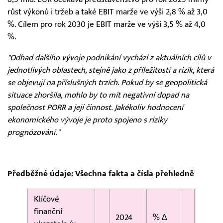
růst výkonů i tržeb a také EBIT marže ve výši 2,8 % až 3,0
%. Cílem pro rok 2030 je EBIT marže ve výši 3,5 % až 4,0
%.
"Odhad dalšího vývoje podnikání vychází z aktuálních cílů v
jednotlivých oblastech, stejně jako z příležitostí a rizik, která
se objevují na příslušných trzích. Pokud by se geopolitická
situace zhoršila, mohlo by to mít negativní dopad na
společnost PORR a její činnost. Jakékoliv hodnocení
ekonomického vývoje je proto spojeno s riziky
prognózování."
Předběžné údaje: Všechna fakta a čísla přehledně
Klíčové
finanční
2024
% ∆
2023