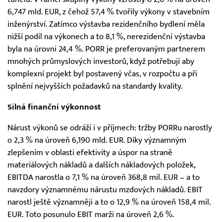
6,747 mld. EUR, z čehož 57,4 % tvořily výkony v stavebním
inženýrství. Zatímco výstavba rezidenčního bydlení měla
nižší podíl na výkonech a to 8,1 %, nerezidenční výstavba
byla na úrovni 24,4 %. PORR je preferovaným partnerem
mnohých průmyslových investorů, když potřebují aby
komplexní projekt byl postavený včas, v rozpočtu a při
splnění nejvyšších požadavků na standardy kvality.
Silná finanční výkonnost
Nárust výkonů se odráží i v příjmech: tržby PORRu narostly
o 2,3 % na úroveň 6,190 mld. EUR. Díky významným
zlepšením v oblasti efektivity a úspor na straně
materiálových nákladů a dalších nákladových položek,
EBITDA narostla o 7,1 % na úroveň 368,8 mil. EUR – a to
navzdory významnému nárustu mzdových nákladů. EBIT
narostl ještě významněji a to o 12,9 % na úroveň 158,4 mil.
EUR. Toto posunulo EBIT marži na úroveň 2,6 %.