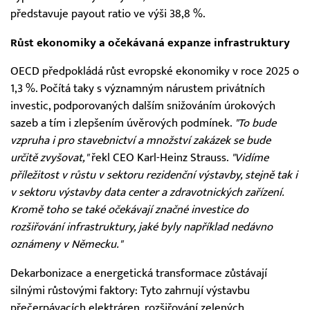
představuje payout ratio ve výši 38,8 %.
Růst ekonomiky a očekávaná expanze infrastruktury
OECD předpokládá růst evropské ekonomiky v roce 2025 o
1,3 %. Počítá taky s významným nárustem privátních
investic, podporovaných dalším snižováním úrokových
sazeb a tím i zlepšením úvěrových podmínek.
"To bude
vzpruha i pro stavebnictví a množství zakázek se bude
určitě zvyšovat,"
řekl CEO Karl-Heinz Strauss.
"Vidíme
příležitost v růstu v sektoru rezidenční výstavby, stejně tak i
v sektoru výstavby data center a zdravotnických zařízení.
Kromě toho se také očekávají značné investice do
rozšiřování infrastruktury, jaké byly například nedávno
oznámeny v Německu."
Dekarbonizace a energetická transformace zůstávají
silnými růstovými faktory: Tyto zahrnují výstavbu
přečerpávacích elektráren, rozšiřování zelených