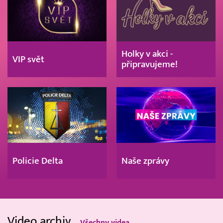
Holky v akci -
VIP svět
připravujeme!
Policie Delta
Naše zprávy
Video archiv
Všechny videa