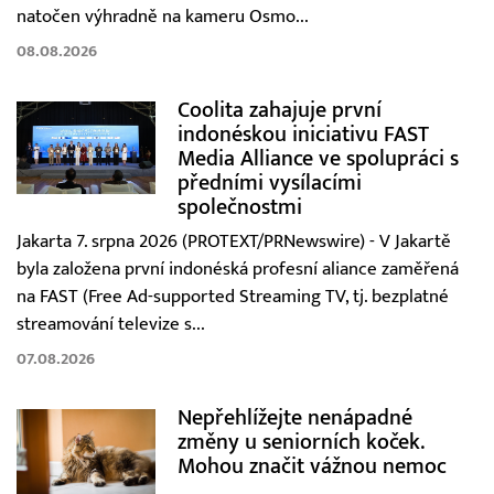
natočen výhradně na kameru Osmo...
08.08.2026
Coolita zahajuje první
indonéskou iniciativu FAST
Media Alliance ve spolupráci s
předními vysílacími
společnostmi
Jakarta 7. srpna 2026 (PROTEXT/PRNewswire) - V Jakartě
byla založena první indonéská profesní aliance zaměřená
na FAST (Free Ad-supported Streaming TV, tj. bezplatné
streamování televize s...
07.08.2026
Nepřehlížejte nenápadné
změny u seniorních koček.
Mohou značit vážnou nemoc