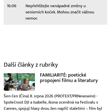
16:06
Nepřehlížejte nenápadné změny u
seniorních koček. Mohou značit vážnou
nemoc
Další články z rubriky
FAMILIARITÉ: poetické
propojení filmu a literatury
Šen-čen (Čína) 8. srpna 2026 (PROTEXT/PRNewswire) -
Společnost DJI a Isabelle, ikona oceněná na festivalu v
Cannes, spojují hlasy dvou žen napříč staletími – film byl