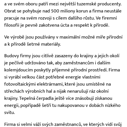
a ve svém oboru patří mezi největší tuzemské producenty.
Obrat se pohybuje nad 500 miliony korun a firma neustále
pracuje na svém rozvoji s cílem dalšího růstu. Ve firemní
filosofii je pevně zakotvena úcta a respekt k přírodě.
Ve výrobě jsou používány v maximální možné míře přírodní
a k přírodě šetrné materiály.
Budovy firmy jsou citlivě zasazeny do krajiny a jejich okolí
je pečlivě udržováno tak, aby zaměstnancům i dalším
kolemjdoucím poskytly příjemné přírodní prostředí. Firma
si vyrábí velkou část potřebné energie vlastními
fotovoltaickými elektrárnami, které jsou umístěné na
střechách výrobních hal a nijak nenarušují ráz okolní
krajiny. Tepelná čerpadla ještě více znásobují získanou
energii, popřípadě šetří tu nakupovanou v dobách nízkého
svitu.
Firma si velmi váží svých zaměstnanců, ve kterých vidí svůj