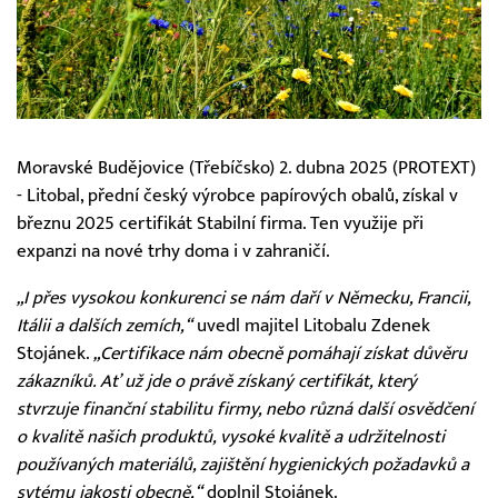
Moravské Budějovice (Třebíčsko) 2. dubna 2025 (PROTEXT)
- Litobal, přední český výrobce papírových obalů, získal v
březnu 2025 certifikát Stabilní firma. Ten využije při
expanzi na nové trhy doma i v zahraničí.
„I přes vysokou konkurenci se nám daří v Německu, Francii,
Itálii a dalších zemích,“
uvedl majitel Litobalu Zdenek
Stojánek.
„Certifikace nám obecně pomáhají získat důvěru
zákazníků. Ať už jde o právě získaný certifikát, který
stvrzuje finanční stabilitu firmy, nebo různá další osvědčení
o kvalitě našich produktů, vysoké kvalitě a udržitelnosti
používaných materiálů, zajištění hygienických požadavků a
sytému jakosti obecně,“
doplnil Stojánek.