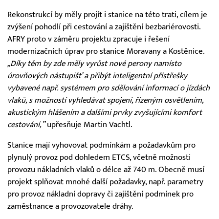
Rekonstrukcí by měly projít i stanice na této trati, cílem je
zvýšení pohodlí při cestování a zajištění bezbariérovosti.
AFRY proto v záměru projektu zpracuje i řešení
modernizačních úprav pro stanice Moravany a Kostěnice.
„Díky těm by zde měly vyrůst nové perony namísto
úrovňových nástupišť a přibýt inteligentní přístřešky
vybavené např. systémem pro sdělování informací o jízdách
vlaků, s možností vyhledávat spojení, řízeným osvětlením,
akustickým hlášením a dalšími prvky zvyšujícími komfort
cestování,”
upřesňuje Martin Vachtl.
Stanice mají vyhovovat podmínkám a požadavkům pro
plynulý provoz pod dohledem ETCS, včetně možnosti
provozu nákladních vlaků o délce až 740 m. Obecně musí
projekt splňovat mnohé další požadavky, např. parametry
pro provoz nákladní dopravy či zajištění podmínek pro
zaměstnance a provozovatele dráhy.