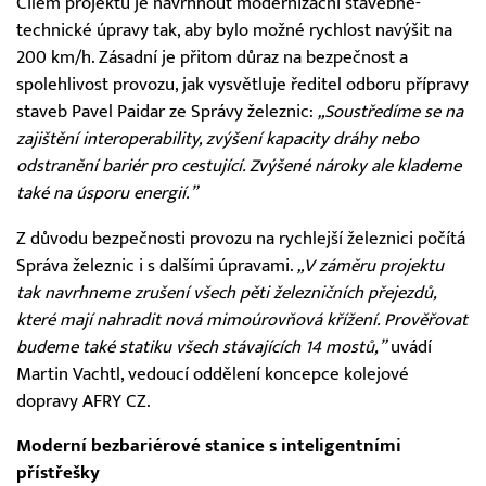
Cílem projektu je navrhnout modernizační stavebně-
technické úpravy tak, aby bylo možné rychlost navýšit na
200 km/h. Zásadní je přitom důraz na bezpečnost a
spolehlivost provozu, jak vysvětluje ředitel odboru přípravy
staveb Pavel Paidar ze Správy železnic:
„Soustředíme se na
zajištění interoperability, zvýšení kapacity dráhy nebo
odstranění bariér pro cestující. Zvýšené nároky ale klademe
také na úsporu energií.”
Z důvodu bezpečnosti provozu na rychlejší železnici počítá
Správa železnic i s dalšími úpravami.
„V záměru projektu
tak navrhneme zrušení všech pěti železničních přejezdů,
které mají nahradit nová mimoúrovňová křížení. Prověřovat
budeme také statiku všech stávajících 14 mostů,”
uvádí
Martin Vachtl, vedoucí oddělení koncepce kolejové
dopravy AFRY CZ.
Moderní bezbariérové stanice s inteligentními
přístřešky