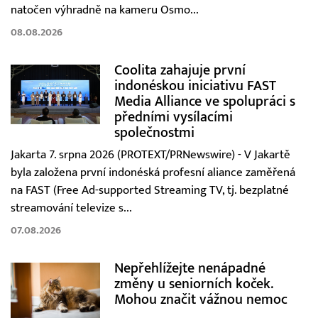
natočen výhradně na kameru Osmo...
08.08.2026
Coolita zahajuje první
indonéskou iniciativu FAST
Media Alliance ve spolupráci s
předními vysílacími
společnostmi
Jakarta 7. srpna 2026 (PROTEXT/PRNewswire) - V Jakartě
byla založena první indonéská profesní aliance zaměřená
na FAST (Free Ad-supported Streaming TV, tj. bezplatné
streamování televize s...
07.08.2026
Nepřehlížejte nenápadné
změny u seniorních koček.
Mohou značit vážnou nemoc