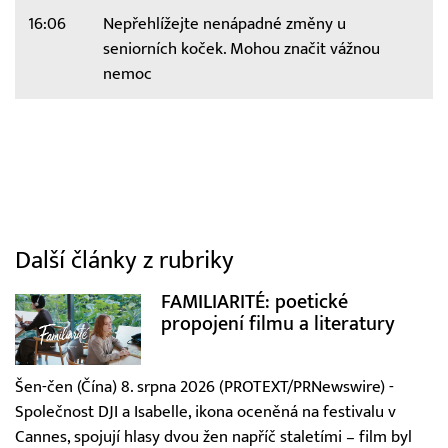
16:06
Nepřehlížejte nenápadné změny u
seniorních koček. Mohou značit vážnou
nemoc
Další články z rubriky
FAMILIARITÉ: poetické
propojení filmu a literatury
Šen-čen (Čína) 8. srpna 2026 (PROTEXT/PRNewswire) -
Společnost DJI a Isabelle, ikona oceněná na festivalu v
Cannes, spojují hlasy dvou žen napříč staletími – film byl