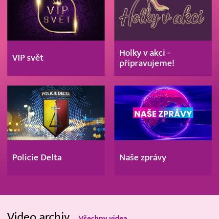
Holky v akci -
VIP svět
připravujeme!
Policie Delta
Naše zprávy
Video archiv
Všechny videa