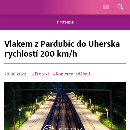
Navigace
Protext
Vlakem z Pardubic do Uherska
rychlostí 200 km/h
29.08.2022
#Protext
|
#Komerční sdělení