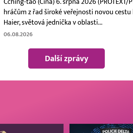
Čching-tao (Čína) 6. srpna 2026 (PROTEXT/P
hráčům z řad široké veřejnosti novou cestu
Haier, světová jednička v oblasti...
06.08.2026
Další zprávy