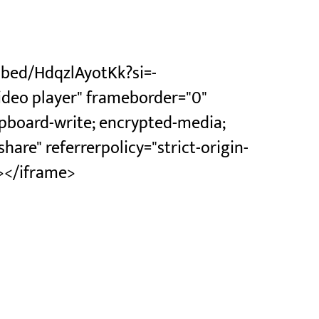
bed/HdqzlAyotKk?si=-
ideo player" frameborder="0"
ipboard-write; encrypted-media;
hare" referrerpolicy="strict-origin-
n></iframe>