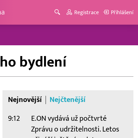
ma
Registrace
Přihlášení
o bydlení
Nejnovější
Nejčtenější
9:12
E.ON vydává už počtvrté
Zprávu o udržitelnosti. Letos