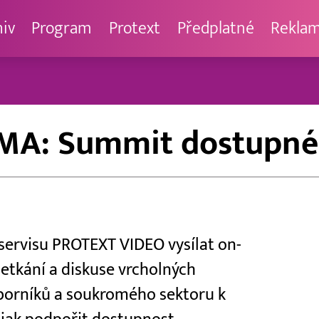
hiv
Program
Protext
Předplatné
Rekla
A: Summit dostupnéh
 servisu PROTEXT VIDEO vysílat on-
etkání a diskuse vrcholných
dborníků a soukromého sektoru k