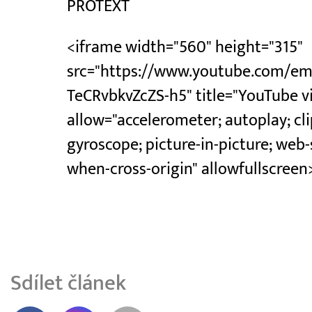
PROTEXT
<iframe width="560" height="315"
src="https://www.youtube.com/em
TeCRvbkvZcZS-h5" title="YouTube v
allow="accelerometer; autoplay; cl
gyroscope; picture-in-picture; web-s
when-cross-origin" allowfullscree
Sdílet článek