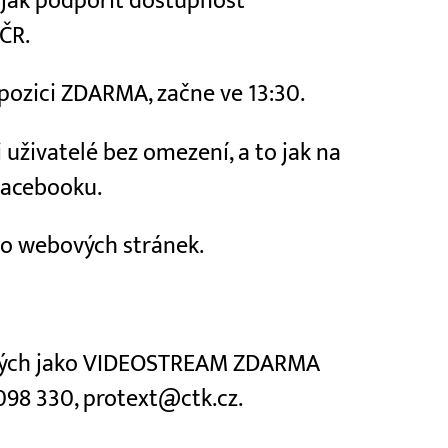
jak podpořit dostupnost
ČR.
spozici ZDARMA, začne ve 13:30.
uživatelé bez omezení, a to jak na
Facebooku.
do webových stránek.
ených jako VIDEOSTREAM ZDARMA
 098 330, protext@ctk.cz.