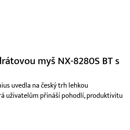
zdrátovou myš NX-8280S BT s
ius uvedla na český trh lehkou
á uživatelům přináší pohodlí, produktivitu