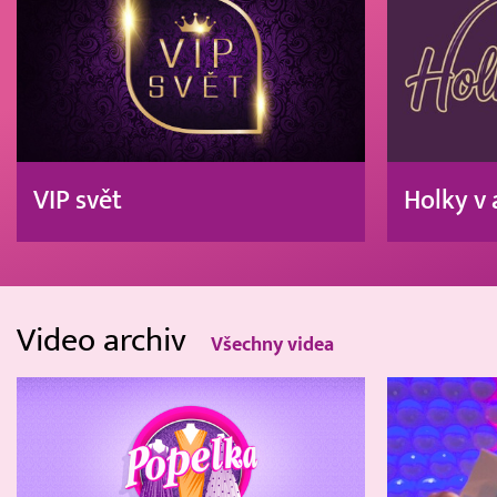
VIP svět
Holky v 
Video archiv
Všechny videa