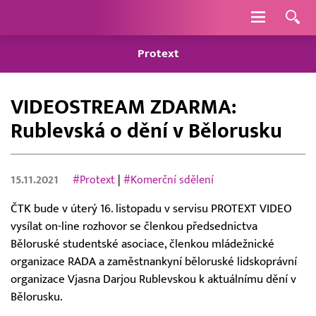
Navigace
Protext
VIDEOSTREAM ZDARMA:
Rublevská o dění v Bělorusku
15.11.2021
#Protext
|
#Komerční sdělení
ČTK bude v úterý 16. listopadu v servisu PROTEXT VIDEO
vysílat on-line rozhovor se členkou předsednictva
Běloruské studentské asociace, členkou mládežnické
organizace RADA a zaměstnankyní běloruské lidskoprávní
organizace Vjasna Darjou Rublevskou k aktuálnímu dění v
Bělorusku.