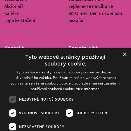
Akcionáři
Sejdeme se na Cibulce
Kariéra
Vít Olmer: Den s osobností
Loga ke stažení
SeXoňa
Kontakt
Sociální sítě
×
Tyto webové stránky používají
Barrandov Televizní Studio,
soubory cookie.
a.s.
Kříženeckého nám. 322
Tyto webové stránky používají soubory cookie ke zlepšení
uživatelského zážitku. Používáním našich webových stránek
152 00 Praha 5
souhlasíte se všemi soubory cookie v souladu s našimi zásadami
IČ 416 93 311
používání souborů cookie.
Více informací
dotazy@barrandov.tv
NEZBYTNĚ NUTNÉ SOUBORY
VÝKONOVÉ SOUBORY
SOUBORY CÍLENÍ
© 2008–2026 EMPRESA MEDIA, a.s. Všechna práva vyhrazena.
Kompletní pravidla využívání obsahu webu
najdete ZDE
.
NEZAŘAZENÉ SOUBORY
Zásady ochrany osobních a dalších zpracovávaných údajů
.