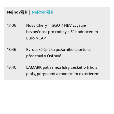
Nejnovější
Nejčtenější
17:06
Nový Chery TIGGO 7 HEV zvyšuje
bezpečnost pro rodiny s 5* hodnocením
Euro NCAP
13:46
Evropská špička požárního sportu se
představí v Ostravě
13:40
LAMARK patří mezi lídry českého trhu s
ploty, pergolami a moderním exteriérem