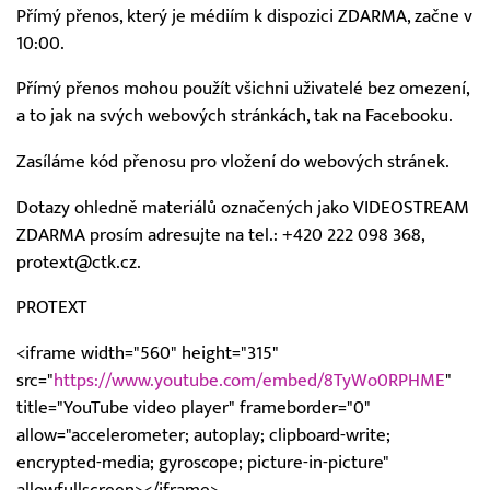
Přímý přenos, který je médiím k dispozici ZDARMA, začne v
10:00.
Přímý přenos mohou použít všichni uživatelé bez omezení,
a to jak na svých webových stránkách, tak na Facebooku.
Zasíláme kód přenosu pro vložení do webových stránek.
Dotazy ohledně materiálů označených jako VIDEOSTREAM
ZDARMA prosím adresujte na tel.: +420 222 098 368,
protext@ctk.cz.
PROTEXT
<iframe width="560" height="315"
src="
https://www.youtube.com/embed/8TyWo0RPHME
"
title="YouTube video player" frameborder="0"
allow="accelerometer; autoplay; clipboard-write;
encrypted-media; gyroscope; picture-in-picture"
allowfullscreen></iframe>