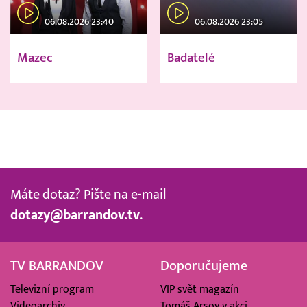
06.08.2026 23:40
06.08.2026 23:05
Mazec
Badatelé
Máte dotaz? Pište na e-mail
dotazy@barrandov.tv
.
TV BARRANDOV
Doporučujeme
Televizní program
VIP svět magazín
Videoarchiv
Tomáš Arsov v akci