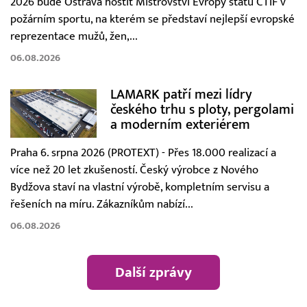
2026 bude Ostrava hostit Mistrovství Evropy států CTIF v
požárním sportu, na kterém se představí nejlepší evropské
reprezentace mužů, žen,...
06.08.2026
LAMARK patří mezi lídry
českého trhu s ploty, pergolami
a moderním exteriérem
Praha 6. srpna 2026 (PROTEXT) - Přes 18.000 realizací a
více než 20 let zkušeností. Český výrobce z Nového
Bydžova staví na vlastní výrobě, kompletním servisu a
řešeních na míru. Zákazníkům nabízí...
06.08.2026
Další zprávy