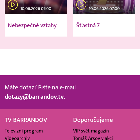
10.06.2026 07:00
10.06.2026 07:00
Nebezpečné vztahy
Šťastná 7
Máte dotaz? Pište na e-mail
dotazy@barrandov.tv
.
TV BARRANDOV
Doporučujeme
Televizní program
VIP svět magazín
Videoarchiv
Tomáš Arsov v akci