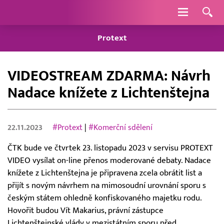
Navigace
Protext
VIDEOSTREAM ZDARMA: Návrh
Nadace knížete z Lichtenštejna
22.11.2023
#Protext
|
#Komerční sdělení
ČTK bude ve čtvrtek 23. listopadu 2023 v servisu PROTEXT
VIDEO vysílat on-line přenos moderované debaty. Nadace
knížete z Lichtenštejna je připravena zcela obrátit list a
přijít s novým návrhem na mimosoudní urovnání sporu s
českým státem ohledně konfiskovaného majetku rodu.
Hovořit budou Vít Makarius, právní zástupce
Lichtenštejnské vlády v mezistátním sporu před