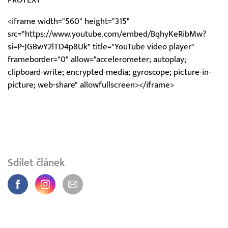
<iframe width="560" height="315"
src="https://www.youtube.com/embed/BqhyKeRibMw?
si=P-JGBwY2lTD4p8Uk" title="YouTube video player"
frameborder="0" allow="accelerometer; autoplay;
clipboard-write; encrypted-media; gyroscope; picture-in-
picture; web-share" allowfullscreen></iframe>
Sdílet článek