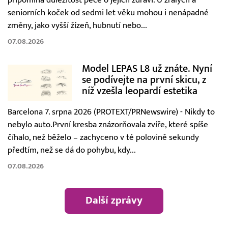
připomíná důležitost péče o jejich zdraví. U zralých a
seniorních koček od sedmi let věku mohou i nenápadné
změny, jako vyšší žízeň, hubnutí nebo...
07.08.2026
Model LEPAS L8 už znáte. Nyní
se podívejte na první skicu, z
níž vzešla leopardí estetika
Barcelona 7. srpna 2026 (PROTEXT/PRNewswire) - Nikdy to
nebylo auto.První kresba znázorňovala zvíře, které spíše
číhalo, než běželo – zachyceno v té polovině sekundy
předtím, než se dá do pohybu, kdy...
07.08.2026
Další zprávy