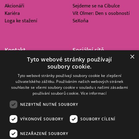
Akcionáři
Sejdeme se na Cibulce
Kariéra
Vít Olmer: Den s osobností
Loga ke stažení
SeXoňa
Kontakt
Sociální sítě
×
Tyto webové stránky používají
Barrandov Televizní Studio,
soubory cookie.
a.s.
Kříženeckého nám. 322
Tyto webové stránky používají soubory cookie ke zlepšení
uživatelského zážitku. Používáním našich webových stránek
152 00 Praha 5
souhlasíte se všemi soubory cookie v souladu s našimi zásadami
IČ 416 93 311
používání souborů cookie.
Více informací
dotazy@barrandov.tv
NEZBYTNĚ NUTNÉ SOUBORY
VÝKONOVÉ SOUBORY
SOUBORY CÍLENÍ
© 2008–2026 EMPRESA MEDIA, a.s. Všechna práva vyhrazena.
Kompletní pravidla využívání obsahu webu
najdete ZDE
.
NEZAŘAZENÉ SOUBORY
Zásady ochrany osobních a dalších zpracovávaných údajů
.