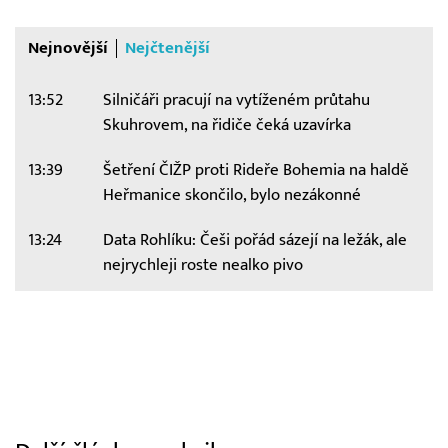
Nejnovější
Nejčtenější
13:52
Silničáři pracují na vytíženém průtahu
Skuhrovem, na řidiče čeká uzavírka
13:39
Šetření ČIŽP proti Rideře Bohemia na haldě
Heřmanice skončilo, bylo nezákonné
13:24
Data Rohlíku: Češi pořád sázejí na ležák, ale
nejrychleji roste nealko pivo