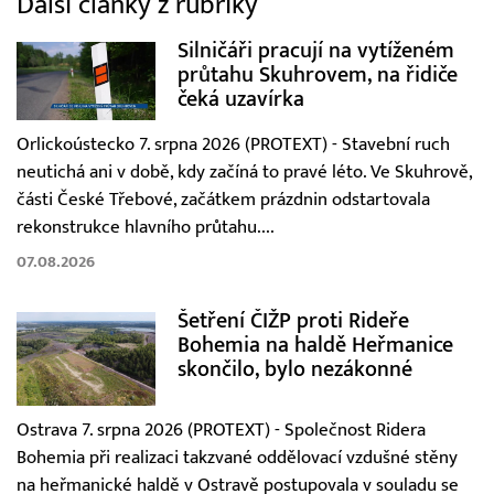
Další články z rubriky
Silničáři pracují na vytíženém
průtahu Skuhrovem, na řidiče
čeká uzavírka
Orlickoústecko 7. srpna 2026 (PROTEXT) - Stavební ruch
neutichá ani v době, kdy začíná to pravé léto. Ve Skuhrově,
části České Třebové, začátkem prázdnin odstartovala
rekonstrukce hlavního průtahu....
07.08.2026
Šetření ČIŽP proti Rideře
Bohemia na haldě Heřmanice
skončilo, bylo nezákonné
Ostrava 7. srpna 2026 (PROTEXT) - Společnost Ridera
Bohemia při realizaci takzvané oddělovací vzdušné stěny
na heřmanické haldě v Ostravě postupovala v souladu se