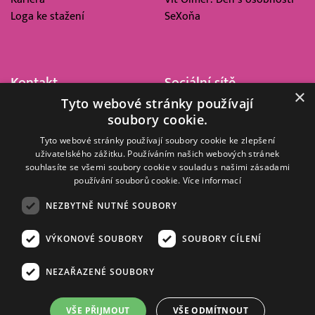
Loga ke stažení
SeXoňa
Kontakt
Sociální sítě
×
Tyto webové stránky používají
Barrandov Televizní Studio,
soubory cookie.
a.s.
Kříženeckého nám. 322
Tyto webové stránky používají soubory cookie ke zlepšení
uživatelského zážitku. Používáním našich webových stránek
152 00 Praha 5
souhlasíte se všemi soubory cookie v souladu s našimi zásadami
IČ 416 93 311
používání souborů cookie.
Více informací
dotazy@barrandov.tv
NEZBYTNĚ NUTNÉ SOUBORY
VÝKONOVÉ SOUBORY
SOUBORY CÍLENÍ
© 2008–2026 EMPRESA MEDIA, a.s. Všechna práva vyhrazena.
Kompletní pravidla využívání obsahu webu
najdete ZDE
.
NEZAŘAZENÉ SOUBORY
Zásady ochrany osobních a dalších zpracovávaných údajů
.
Nastavení Cookies
.
Informace o měření sledovanosti videa ve video archivu
VŠE PŘIJMOUT
VŠE ODMÍTNOUT