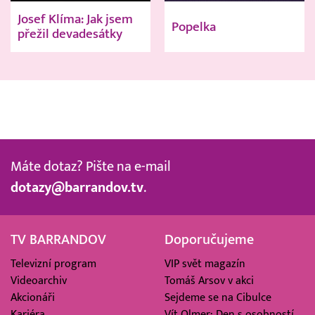
Josef Klíma: Jak jsem
Popelka
přežil devadesátky
Máte dotaz? Pište na e-mail
dotazy@barrandov.tv
.
TV BARRANDOV
Doporučujeme
Televizní program
VIP svět magazín
Videoarchiv
Tomáš Arsov v akci
Akcionáři
Sejdeme se na Cibulce
Kariéra
Vít Olmer: Den s osobností