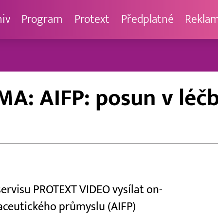
hiv
Program
Protext
Předplatné
Rekla
 AIFP: posun v léčb
 servisu PROTEXT VIDEO vysílat on-
aceutického průmyslu (AIFP)