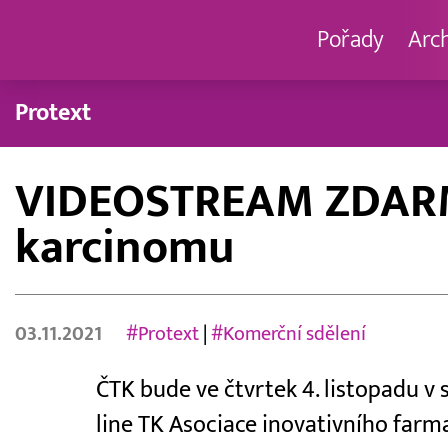
Pořady
Arc
Protext
VIDEOSTREAM ZDARMA:
karcinomu
03.11.2021
#Protext
|
#Komerční sdělení
ČTK bude ve čtvrtek 4. listopadu v
line TK Asociace inovativního farm