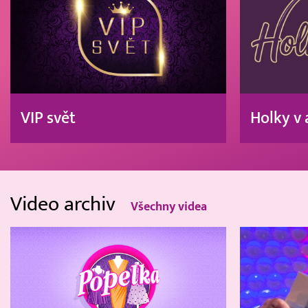
VIP svět
Holky v 
Video archiv
Všechny videa