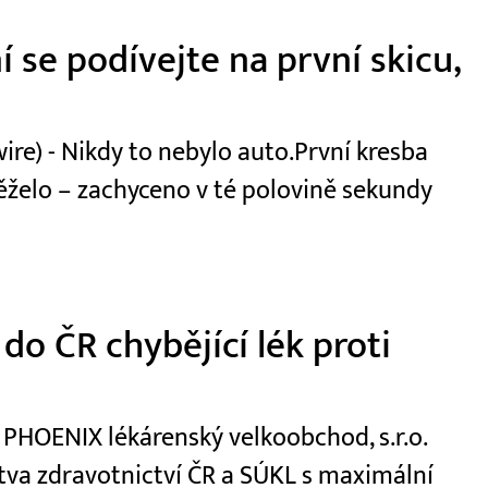
 se podívejte na první skicu,
e) - Nikdy to nebylo auto.První kresba
běželo – zachyceno v té polovině sekundy
o ČR chybějící lék proti
 PHOENIX lékárenský velkoobchod, s.r.o.
tva zdravotnictví ČR a SÚKL s maximální