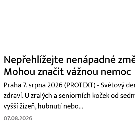
Nepřehlížejte nenápadné změ
Mohou značit vážnou nemoc
Praha 7. srpna 2026 (PROTEXT) - Světový den
zdraví. U zralých a seniorních koček od se
vyšší žízeň, hubnutí nebo...
07.08.2026