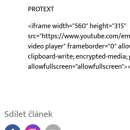
PROTEXT
<iframe width="560" height="315"
src="https://www.youtube.com/em
video player" frameborder="0" all
clipboard-write; encrypted-media; 
allowfullscreen="allowfullscreen">
Sdílet článek