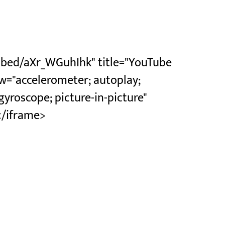
bed/aXr_WGuhIhk" title="YouTube
ow="accelerometer; autoplay;
gyroscope; picture-in-picture"
</iframe>