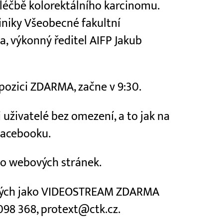
 léčbě kolorektálního karcinomu.
iniky Všeobecné fakultní
, výkonný ředitel AIFP Jakub
spozici ZDARMA, začne v 9:30.
uživatelé bez omezení, a to jak na
Facebooku.
do webových stránek.
ených jako VIDEOSTREAM ZDARMA
 098 368, protext@ctk.cz.