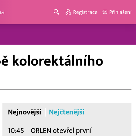
ma
Registrace
Přihlášení
ě kolorektálního
Nejnovější
Nejčtenější
10:45
ORLEN otevřel první