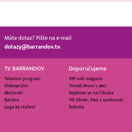
Máte dotaz? Pište na e-mail
dotazy@barrandov.tv
.
TV BARRANDOV
Doporučujeme
Televizní program
VIP svět magazín
Videoarchiv
Tomáš Arsov v akci
Akcionáři
Sejdeme se na Cibulce
Kariéra
Vít Olmer: Den s osobností
Loga ke stažení
SeXoňa