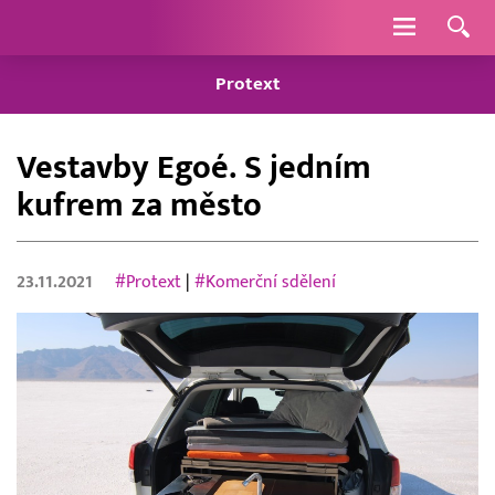
Navigace
Protext
Vestavby Egoé. S jedním
kufrem za město
23.11.2021
#Protext
|
#Komerční sdělení