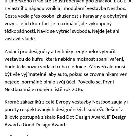
u Uherského Hradiště soustředěných pod značkou EGOÉ. A
z vlastního nápadu vznikla i modulární vestavba Nestbox.
Cesta vedla přes osobní zkušenost s karavany a obytnými
vozy – jejich komfort je maximální, ale vykoupený
těžkopádností. Navíc se vytrácí svoboda. Nejde jet ani
zastavit všude.
Zadání pro designéry a techniky tedy znělo: vytvořit
vestavbu do kufru, která nabídne možnost spaní, vaření,
bude k dispozici voda a třeba i lednice. Zároveň ale musí
být vše vyjímatelné, aby auto, pokud se zrovna nikam ven
nejede, normálně plnilo svůj účel. Povedlo se. První
Nestbox má v rodném listě rok 2016.
Kromě zákazníků z celé Evropy vestavby Nestbox zaujaly i
poroty respektovaných designérských soutěží. Řešení z
Bílovic postupně získalo Red Dot Design Award, iF Design
Award a Good Design Award.