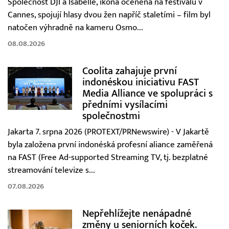
Společnost DJI a Isabelle, ikona oceněná na festivalu v
Cannes, spojují hlasy dvou žen napříč staletími – film byl
natočen výhradně na kameru Osmo...
08.08.2026
Coolita zahajuje první
indonéskou iniciativu FAST
Media Alliance ve spolupráci s
předními vysílacími
společnostmi
Jakarta 7. srpna 2026 (PROTEXT/PRNewswire) - V Jakartě
byla založena první indonéská profesní aliance zaměřená
na FAST (Free Ad-supported Streaming TV, tj. bezplatné
streamování televize s...
07.08.2026
Nepřehlížejte nenápadné
změny u seniorních koček.