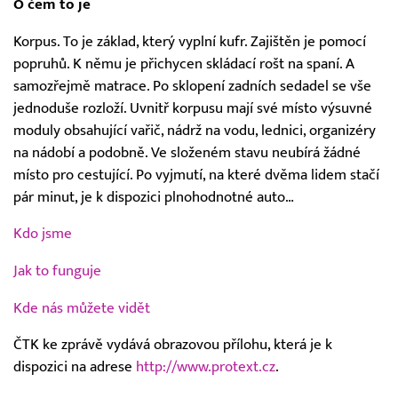
O čem to je
Korpus. To je základ, který vyplní kufr. Zajištěn je pomocí
popruhů. K němu je přichycen skládací rošt na spaní. A
samozřejmě matrace. Po sklopení zadních sedadel se vše
jednoduše rozloží. Uvnitř korpusu mají své místo výsuvné
moduly obsahující vařič, nádrž na vodu, lednici, organizéry
na nádobí a podobně. Ve složeném stavu neubírá žádné
místo pro cestující. Po vyjmutí, na které dvěma lidem stačí
pár minut, je k dispozici plnohodnotné auto…
Kdo jsme
Jak to funguje
Kde nás můžete vidět
ČTK ke zprávě vydává obrazovou přílohu, která je k
dispozici na adrese
http://www.protext.cz
.