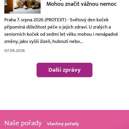
Mohou značit vážnou nemoc
Praha 7. srpna 2026 (PROTEXT) - Světový den koček
připomíná důležitost péče o jejich zdraví. U zralých a
seniorních koček od sedmi let věku mohou i nenápadné
změny, jako vyšší žízeň, hubnutí nebo...
07.08.2026
Další zprávy
Naše pořady
Všechny pořady