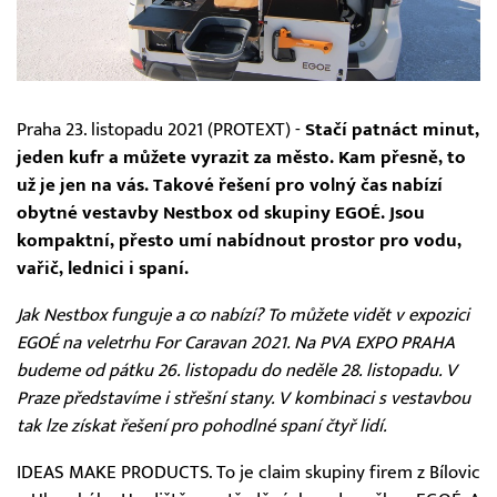
Praha 23. listopadu 2021 (PROTEXT) -
Stačí patnáct minut,
jeden kufr a můžete vyrazit za město. Kam přesně, to
už je jen na vás. Takové řešení pro volný čas nabízí
obytné vestavby Nestbox od skupiny EGOÉ. Jsou
kompaktní, přesto umí nabídnout prostor pro vodu,
vařič, lednici i spaní.
Jak Nestbox funguje a co nabízí? To můžete vidět v expozici
EGOÉ na veletrhu For Caravan 2021. Na PVA EXPO PRAHA
budeme od pátku 26. listopadu do neděle 28. listopadu. V
Praze představíme i střešní stany. V kombinaci s vestavbou
tak lze získat řešení pro pohodlné spaní čtyř lidí.
IDEAS MAKE PRODUCTS. To je claim skupiny firem z Bílovic