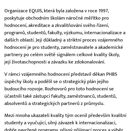
Organizace EQUIS, která byla založena v roce 1997,
poskytuje obchodním školám náročné měřítko pro
hodnocení, akreditace a zkvalitňování svého řízení,
programů, studentů, fakulty, výzkumu, internacionalizace a
dalších oblastí. Její důkladný a striktní proces vzájemného
hodnocení je pro studenty, zaměstnavatele a akademické
partnery po celém světě signálem celkové kvality školy,
její životaschopnosti a závazku ke zdokonalování.
V rámci vzájemného hodnocení představil děkan PHBS
úspěchy školy a podělil se o strategický plán jejího
budoucího rozvoje. Rozhovorů pro toto hodnocení se
účastnili také zástupci fakulty, zaměstnanců, studentů,
absolventů a strategických partnerů z průmyslu.
Mezi mnoha ukazateli kvality tým ocenil především kvalitní
studenty a vyučující, silný závazek k internacionalizaci,
dobře navržené programy, přísný přijímací proces a výběr