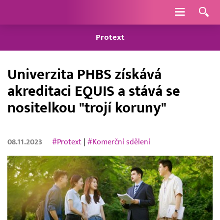
Navigace
Protext
Univerzita PHBS získává
akreditaci EQUIS a stává se
nositelkou "trojí koruny"
08.11.2023
#Protext
|
#Komerční sdělení