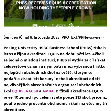
Šen-čen (Čína) 8. listopadu 2023 (PROTEXT/PRNewswire) -
Peking University HSBC Business School (PHBS) získala
letos v říjnu akreditaci EQUIS na dobu pěti let. Ačkoli
se jedná o mladou instituci, PHBS si vytkla za cíl získat
celosvětové uznání a nyní patří mezi vybranou hrstku
nejlepších obchodních škol na světě, kterým se
podařilo získat "tři koruny" neboli akreditaci od tří
nejvlivnějších akreditačních organizací obchodních
škol
EQUIS
,
AACSB
a
AMBA
. Držiteli akreditace EQUIS
je ve 40 zemích po celém světě pouze 215 škol, přičemž
pouhé jedno procento obchodních škol má všechny tři
akreditace.