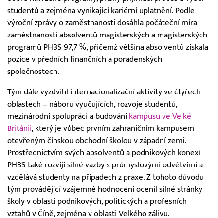
studentů a zejména vynikající kariérní uplatnění. Podle
výroční zprávy o zaměstnanosti dosáhla počáteční míra
zaměstnanosti absolventů magisterských a magisterských
programů PHBS 97,7 %, přičemž většina absolventů získala
pozice v předních finančních a poradenských
společnostech.
Tým dále vyzdvihl internacionalizační aktivity ve čtyřech
oblastech – náboru vyučujících, rozvoje studentů,
mezinárodní spolupráci a budování
kampusu ve Velké
Británii
, který je vůbec prvním zahraničním kampusem
otevřeným čínskou obchodní školou v západní zemi.
Prostřednictvím svých absolventů a podnikových konexí
PHBS také rozvíjí silné vazby s průmyslovými odvětvími a
vzdělává studenty na případech z praxe. Z tohoto důvodu
tým provádějící vzájemné hodnocení ocenil silné stránky
školy v oblasti podnikových, politických a profesních
vztahů v Číně, zejména v oblasti Velkého zálivu.