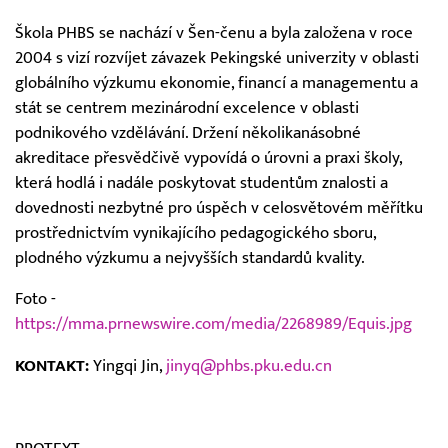
Škola PHBS se nachází v Šen-čenu a byla založena v roce
2004 s vizí rozvíjet závazek Pekingské univerzity v oblasti
globálního výzkumu ekonomie, financí a managementu a
stát se centrem mezinárodní excelence v oblasti
podnikového vzdělávání. Držení několikanásobné
akreditace přesvědčivě vypovídá o úrovni a praxi školy,
která hodlá i nadále poskytovat studentům znalosti a
dovednosti nezbytné pro úspěch v celosvětovém měřítku
prostřednictvím vynikajícího pedagogického sboru,
plodného výzkumu a nejvyšších standardů kvality.
Foto -
https://mma.prnewswire.com/media/2268989/Equis.jpg
KONTAKT:
Yingqi Jin,
jinyq@phbs.pku.edu.cn