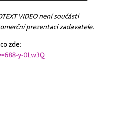
TEXT VIDEO není součástí
komerční prezentaci zadavatele.
co zde:
v=688-y-0Lw3Q