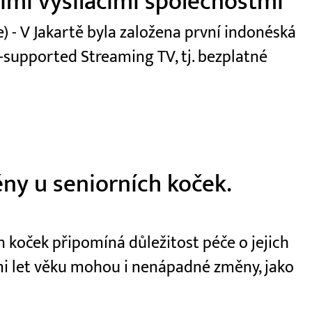
ními vysílacími společnostmi
 - V Jakartě byla založena první indonéská
-supported Streaming TV, tj. bezplatné
ny u seniorních koček.
 koček připomíná důležitost péče o jejich
dmi let věku mohou i nenápadné změny, jako