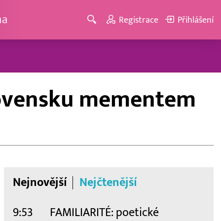
ma
Registrace
Přihlášení
 Slovensku mementem
Nejnovější
Nejčtenější
9:53
FAMILIARITÉ: poetické