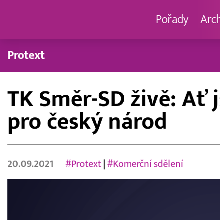
Pořady
Arc
Protext
TK Směr-SD živě: Ať
pro český národ
20.09.2021
#Protext
|
#Komerční sdělení