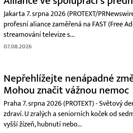
Alliance ve spolupráci s před
Jakarta 7. srpna 2026 (PROTEXT/PRNewswire)
profesní aliance zaměřená na FAST (Free Ad
streamování televize s...
07.08.2026
Nepřehlížejte nenápadné změ
Mohou značit vážnou nemoc
Praha 7. srpna 2026 (PROTEXT) - Světový den
zdraví. U zralých a seniorních koček od se
vyšší žízeň, hubnutí nebo...