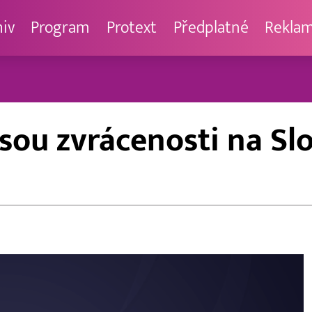
hiv
Program
Protext
Předplatné
Rekla
 jsou zvrácenosti na