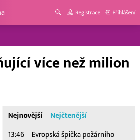
ma
Registrace
Přihlášení
jící více než milion
Nejnovější
Nejčtenější
13:46
Evropská špička požárního