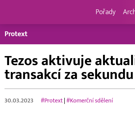
Pořady
Arc
Protext
Tezos aktivuje aktua
transakcí za sekundu
30.03.2023
#Protext
|
#Komerční sdělení