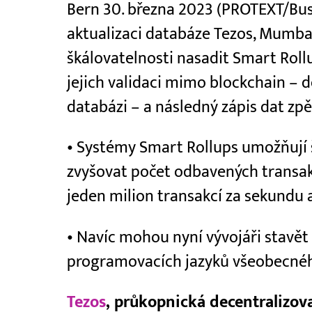
Bern 30. března 2023 (PROTEXT/Busi
aktualizaci databáze Tezos, Mumbai
škálovatelnosti nasadit Smart Roll
jejich validaci mimo blockchain – 
databázi – a následný zápis dat zpě
• Systémy Smart Rollups umožňují 
zvyšovat počet odbavených transak
jeden milion transakcí za sekundu a
• Navíc mohou nyní vývojáři stavět
programovacích jazyků všeobecného 
Tezos
, průkopnická decentralizov