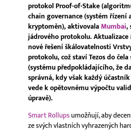
protokol Proof-of-Stake (algorit
chain governance (systém řízení 
kryptoměn), aktivovala
Mumbai
,
jádrového protokolu. Aktualizace
nové řešení škálovatelnosti Vrst
protokolu, což staví Tezos do čela
(systému předpokládajícího, že d
správná, kdy však každý účastník
vede k opětovnému výpočtu valida
úpravě).
Smart Rollups
umožňují, aby decent
ze svých vlastních vyhrazených ha