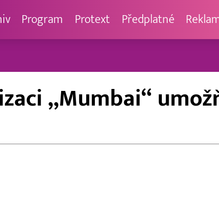
hiv
Program
Protext
Předplatné
Rekla
lizaci „Mumbai“ umožňu