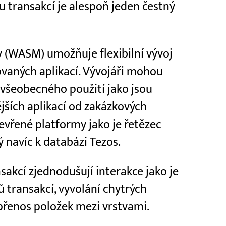
u transakcí je alespoň jeden čestný
 (WASM) umožňuje flexibilní vývoj
zovaných aplikací. Vývojáři mohou
 všeobecného použití jako jsou
jších aplikací od zakázkových
evřené platformy jako je řetězec
ý navíc k databázi Tezos.
sakcí zjednodušují interakce jako je
ů transakcí, vyvolání chytrých
 přenos položek mezi vrstvami.