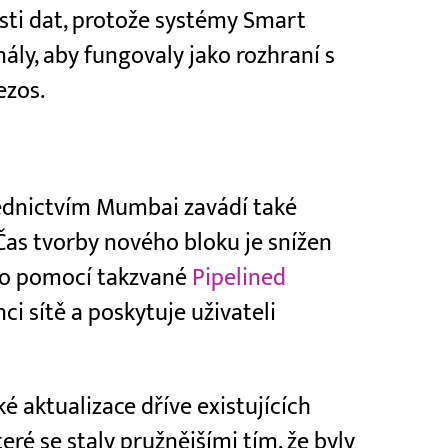
sti dat, protože systémy Smart
ály, aby fungovaly jako rozhraní s
ezos.
ednictvím Mumbai zavádí také
 Čas tvorby nového bloku je snížen
ěno pomocí takzvané
Pipelined
ci sítě a poskytuje uživateli
 aktualizace dříve existujících
které se staly pružnějšími tím, že byly