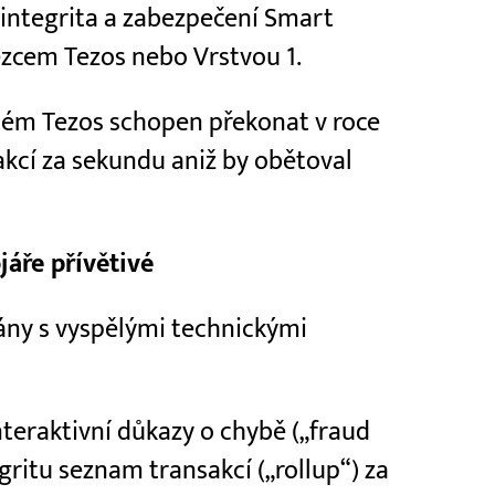
 integrita a zabezpečení Smart
ězcem Tezos nebo Vrstvou 1.
tém Tezos schopen překonat v roce
kcí za sekundu aniž by obětoval
jáře přívětivé
ány s vyspělými technickými
nteraktivní důkazy o chybě („fraud
gritu seznam transakcí („rollup“) za