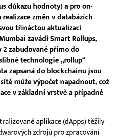
mus důkazu hodnoty) a pro on-
a realizace změn v databázích
 svou třináctou aktualizaci
 Mumbai zavádí Smart Rollups,
vy 2 zabudované přímo do
 slibné technologie „rollup“
ata zapsaná do blockchainu jsou
 sítě může výpočet napadnout, což
ce v základní vrstvě a případné
ralizované aplikace (dApps) těžily
rdwarových zdrojů pro zpracování