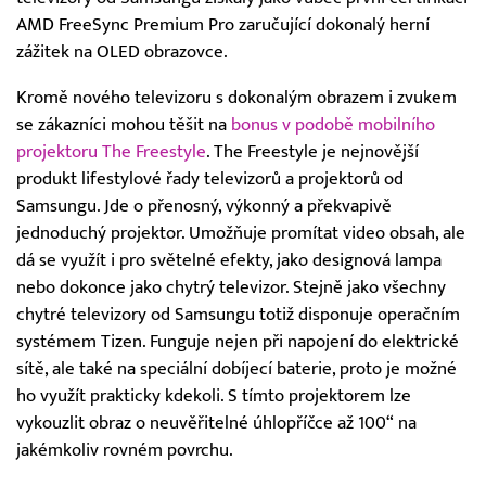
AMD FreeSync Premium Pro zaručující dokonalý herní
zážitek na OLED obrazovce.
Kromě nového televizoru s dokonalým obrazem i zvukem
se zákazníci mohou těšit na
bonus v podobě mobilního
projektoru The Freestyle
. The Freestyle je nejnovější
produkt lifestylové řady televizorů a projektorů od
Samsungu. Jde o přenosný, výkonný a překvapivě
jednoduchý projektor. Umožňuje promítat video obsah, ale
dá se využít i pro světelné efekty, jako designová lampa
nebo dokonce jako chytrý televizor. Stejně jako všechny
chytré televizory od Samsungu totiž disponuje operačním
systémem Tizen. Funguje nejen při napojení do elektrické
sítě, ale také na speciální dobíjecí baterie, proto je možné
ho využít prakticky kdekoli. S tímto projektorem lze
vykouzlit obraz o neuvěřitelné úhlopříčce až 100“ na
jakémkoliv rovném povrchu.