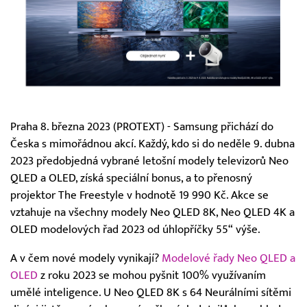
Praha 8. března 2023 (PROTEXT) - Samsung přichází do
Česka s mimořádnou akcí. Každý, kdo si do neděle 9. dubna
2023 předobjedná vybrané letošní modely televizorů Neo
QLED a OLED, získá speciální bonus, a to přenosný
projektor The Freestyle v hodnotě 19 990 Kč. Akce se
vztahuje na všechny modely Neo QLED 8K, Neo QLED 4K a
OLED modelových řad 2023 od úhlopříčky 55“ výše.
A v čem nové modely vynikají?
Modelové řady Neo QLED a
OLED
z roku 2023 se mohou pyšnit 100% využívaním
umělé inteligence. U Neo QLED 8K s 64 Neurálními sítěmi