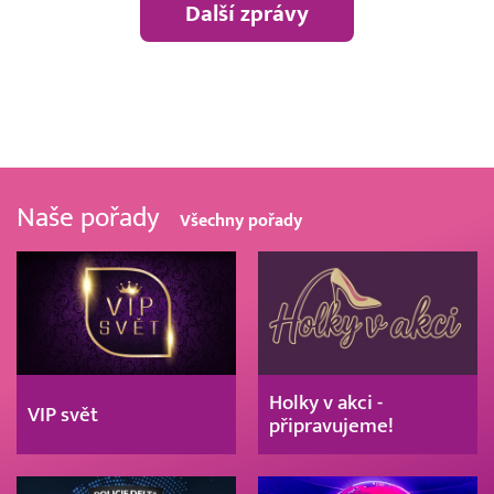
Další zprávy
Naše pořady
Všechny pořady
Holky v akci -
VIP svět
připravujeme!