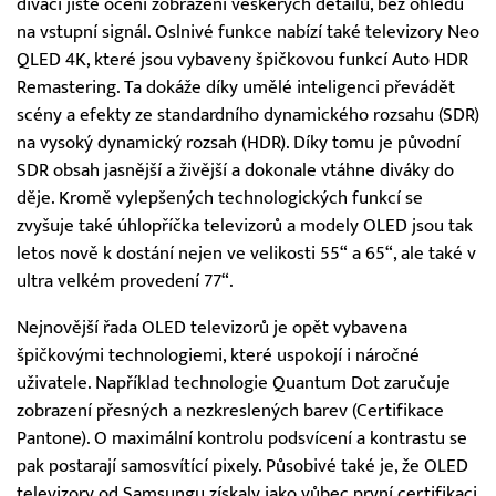
diváci jistě ocení zobrazení veškerých detailů, bez ohledu
na vstupní signál. Oslnivé funkce nabízí také televizory Neo
QLED 4K, které jsou vybaveny špičkovou funkcí Auto HDR
Remastering. Ta dokáže díky umělé inteligenci převádět
scény a efekty ze standardního dynamického rozsahu (SDR)
na vysoký dynamický rozsah (HDR). Díky tomu je původní
SDR obsah jasnější a živější a dokonale vtáhne diváky do
děje. Kromě vylepšených technologických funkcí se
zvyšuje také úhlopříčka televizorů a modely OLED jsou tak
letos nově k dostání nejen ve velikosti 55“ a 65“, ale také v
ultra velkém provedení 77“.
Nejnovější řada OLED televizorů je opět vybavena
špičkovými technologiemi, které uspokojí i náročné
uživatele. Například technologie Quantum Dot zaručuje
zobrazení přesných a nezkreslených barev (Certifikace
Pantone). O maximální kontrolu podsvícení a kontrastu se
pak postarají samosvítící pixely. Působivé také je, že OLED
televizory od Samsungu získaly jako vůbec první certifikaci