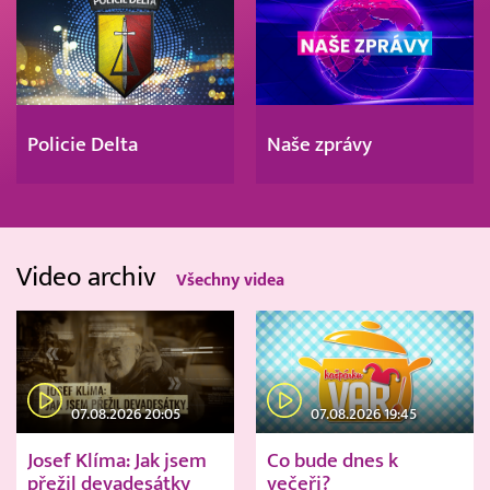
Policie Delta
Naše zprávy
Video archiv
Všechny videa
07.08.2026 20:05
07.08.2026 19:45
Josef Klíma: Jak jsem
Co bude dnes k
přežil devadesátky
večeři?