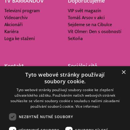
TV BARRANDOV
Doporučujeme
Televizní program
VIP svět magazín
Videoarchiv
Tomáš Arsov v akci
Akcionáři
Sejdeme se na Cibulce
Kariéra
Vít Olmer: Den s osobností
Loga ke stažení
SeXoňa
Kontakt
Sociální sítě
×
Tyto webové stránky používají
Barrandov Televizní Studio,
soubory cookie.
a.s.
Kříženeckého nám. 322
Tyto webové stránky používají soubory cookie ke zlepšení
uživatelského zážitku. Používáním našich webových stránek
152 00 Praha 5
souhlasíte se všemi soubory cookie v souladu s našimi zásadami
IČ 416 93 311
používání souborů cookie.
Více informací
dotazy@barrandov.tv
NEZBYTNĚ NUTNÉ SOUBORY