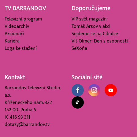
TV BARRANDOV
Doporučujeme
Televizní program
VIP svět magazín
Videoarchiv
Tomáš Arsov v akci
Akcionáři
Sejdeme se na Cibulce
Kariéra
Vít Olmer: Den s osobností
Loga ke stažení
SeXoňa
Kontakt
Sociální sítě
Barrandov Televizní Studio,
a.s.
Kříženeckého nám. 322
152 00 Praha 5
IČ 416 93 311
dotazy@barrandov.tv