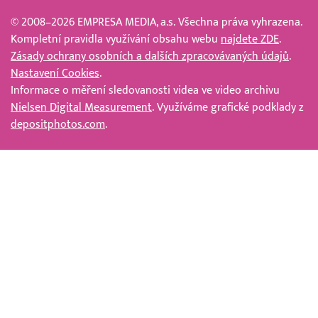
© 2008–2026 EMPRESA MEDIA, a.s. Všechna práva vyhrazena.
Kompletní pravidla využívání obsahu webu
najdete ZDE
.
Zásady ochrany osobních a dalších zpracovávaných údajů
.
Nastavení Cookies
.
Informace o měření sledovanosti videa ve video archivu
Nielsen Digital Measurement
. Využíváme grafické podklady z
depositphotos.com
.