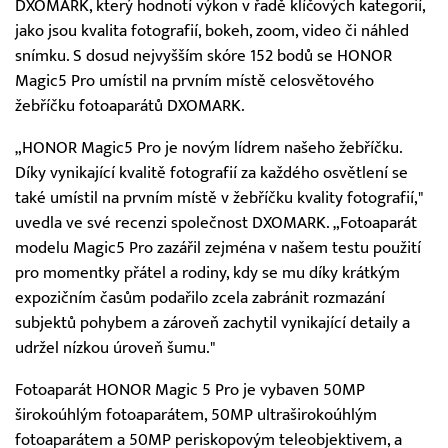
DXOMARK, který hodnotí výkon v řadě klíčových kategorií,
jako jsou kvalita fotografií, bokeh, zoom, video či náhled
snímku. S dosud nejvyšším skóre 152 bodů se HONOR
Magic5 Pro umístil na prvním místě celosvětového
žebříčku fotoaparátů DXOMARK.
„HONOR Magic5 Pro je novým lídrem našeho žebříčku.
Díky vynikající kvalitě fotografií za každého osvětlení se
také umístil na prvním místě v žebříčku kvality fotografií,"
uvedla ve své recenzi společnost DXOMARK. „Fotoaparát
modelu Magic5 Pro zazářil zejména v našem testu použití
pro momentky přátel a rodiny, kdy se mu díky krátkým
expozičním časům podařilo zcela zabránit rozmazání
subjektů pohybem a zároveň zachytil vynikající detaily a
udržel nízkou úroveň šumu."
Fotoaparát HONOR Magic 5 Pro je vybaven 50MP
širokoúhlým fotoaparátem, 50MP ultraširokoúhlým
fotoaparátem a 50MP periskopovým teleobjektivem, a