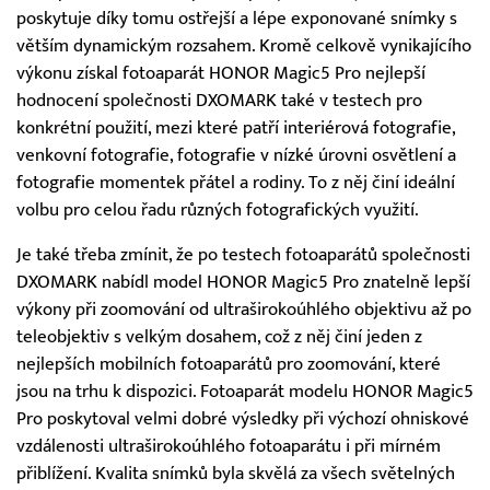
poskytuje díky tomu ostřejší a lépe exponované snímky s
větším dynamickým rozsahem. Kromě celkově vynikajícího
výkonu získal fotoaparát HONOR Magic5 Pro nejlepší
hodnocení společnosti DXOMARK také v testech pro
konkrétní použití, mezi které patří interiérová fotografie,
venkovní fotografie, fotografie v nízké úrovni osvětlení a
fotografie momentek přátel a rodiny. To z něj činí ideální
volbu pro celou řadu různých fotografických využití.
Je také třeba zmínit, že po testech fotoaparátů společnosti
DXOMARK nabídl model HONOR Magic5 Pro znatelně lepší
výkony při zoomování od ultraširokoúhlého objektivu až po
teleobjektiv s velkým dosahem, což z něj činí jeden z
nejlepších mobilních fotoaparátů pro zoomování, které
jsou na trhu k dispozici. Fotoaparát modelu HONOR Magic5
Pro poskytoval velmi dobré výsledky při výchozí ohniskové
vzdálenosti ultraširokoúhlého fotoaparátu i při mírném
přiblížení. Kvalita snímků byla skvělá za všech světelných