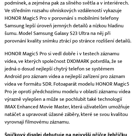
podmínek, a zejména pak za silného světla a v interiérech.
Ve středním rozsahu ohniskových vzdáleností vykazuje
HONOR Magic5 Pro v porovnání s mobilními telefony
Samsung lepší úroveň jemných detailů a nízkou hladinu
šumu. Model Samsung Galaxy S23 Ultra na něj při
porovnání kvality snímku ztrácí po stránce rozlišení detailů.
HONOR Magic5 Pro si vedl dobře i v testech záznamu
videa, ve kterých společnost DXOMARK potvrdila, že se
jedná o dosud nejlepší chytrý telefon se systémem
Android pro záznam videa a nejlepší zařízení pro záznam
videa ve formátu SDR. Fotoaparát modelu HONOR Magic5
Pro je oproti předchozímu modelu v oblasti záznamu videa
výrazně vylepšen a může se pochlubit také technologií
IMAX Enhanced Movie Master, která uživatelům umožňuje
natáčet a upravovat úžasné záběry, které se svou kvalitou
vyrovnají filmovému záznamu.
Špičkový displej debutuje na nejvyšší příčce žebříčku