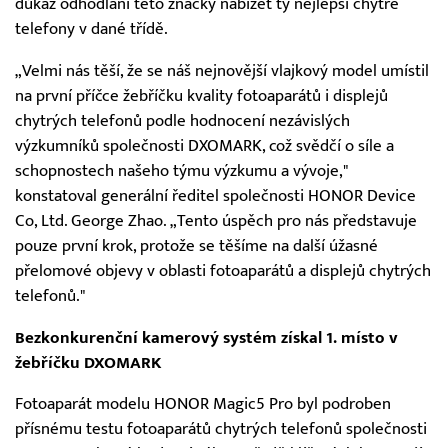
důkaz odhodlání této značky nabízet ty nejlepší chytré
telefony v dané třídě.
„Velmi nás těší, že se náš nejnovější vlajkový model umístil
na první příčce žebříčku kvality fotoaparátů i displejů
chytrých telefonů podle hodnocení nezávislých
výzkumníků společnosti DXOMARK, což svědčí o síle a
schopnostech našeho týmu výzkumu a vývoje,"
konstatoval generální ředitel společnosti HONOR Device
Co, Ltd. George Zhao. „Tento úspěch pro nás představuje
pouze první krok, protože se těšíme na další úžasné
přelomové objevy v oblasti fotoaparátů a displejů chytrých
telefonů."
Bezkonkurenční kamerový systém získal 1. místo v
žebříčku DXOMARK
Fotoaparát modelu HONOR Magic5 Pro byl podroben
přísnému testu fotoaparátů chytrých telefonů společnosti