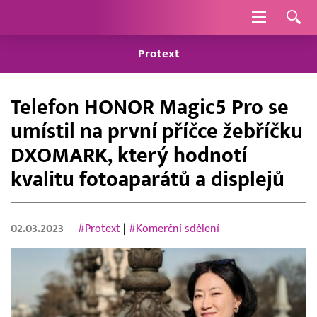
Navigace
Protext
Telefon HONOR Magic5 Pro se
umístil na první příčce žebříčku
DXOMARK, který hodnotí
kvalitu fotoaparátů a displejů
02.03.2023
#Protext
|
#Komerční sdělení