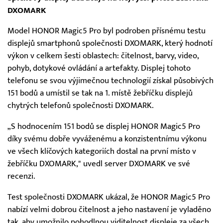
DXOMARK
Model HONOR Magic5 Pro byl podroben přísnému testu
displejů smartphonů společnosti DXOMARK, který hodnotí
výkon v celkem šesti oblastech: čitelnost, barvy, video,
pohyb, dotykové ovládání a artefakty. Displej tohoto
telefonu se svou výjimečnou technologií získal působivých
151 bodů a umístil se tak na 1. místě žebříčku displejů
chytrých telefonů společnosti DXOMARK.
„S hodnocením 151 bodů se displej HONOR Magic5 Pro
díky svému dobře vyváženému a konzistentnímu výkonu
ve všech klíčových kategoriích dostal na první místo v
žebříčku DXOMARK," uvedl server DXOMARK ve své
recenzi.
Test společnosti DXOMARK ukázal, že HONOR Magic5 Pro
nabízí velmi dobrou čitelnost a jeho nastavení je vyladěno
tak, aby umožnilo pohodlnou viditelnost displeje za všech