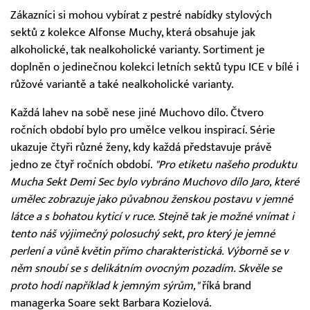
Zákazníci si mohou vybírat z pestré nabídky stylových
sektů z kolekce Alfonse Muchy, která obsahuje jak
alkoholické, tak nealkoholické varianty. Sortiment je
doplněn o jedinečnou kolekci letních sektů typu ICE v bílé i
růžové variantě a také nealkoholické varianty.
Každá lahev na sobě nese jiné Muchovo dílo. Čtvero
ročních období bylo pro umělce velkou inspirací. Série
ukazuje čtyři různé ženy, kdy každá představuje právě
jedno ze čtyř ročních období.
"Pro etiketu našeho produktu
Mucha Sekt Demi Sec bylo vybráno Muchovo dílo Jaro, které
umělec zobrazuje jako půvabnou ženskou postavu v jemné
látce a s bohatou kyticí v ruce. Stejně tak je možné vnímat i
tento náš výjimečný polosuchý sekt, pro který je jemné
perlení a vůně květin přímo charakteristická. Výborně se v
něm snoubí se s delikátním ovocným pozadím. Skvěle se
proto hodí například k jemným sýrům,"
říká brand
managerka Soare sekt Barbara Kozielová.