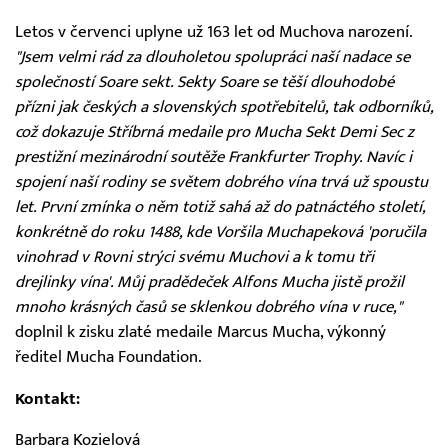
Letos v červenci uplyne už 163 let od Muchova narození.
"Jsem velmi rád za dlouholetou spolupráci naší nadace se
společností Soare sekt. Sekty Soare se těší dlouhodobé
přízni jak českých a slovenských spotřebitelů, tak odborníků,
což dokazuje Stříbrná medaile pro Mucha Sekt Demi Sec z
prestižní mezinárodní soutěže Frankfurter Trophy. Navíc i
spojení naší rodiny se světem dobrého vína trvá už spoustu
let. První zmínka o něm totiž sahá až do patnáctého století,
konkrétně do roku 1488, kde Voršila Muchapeková 'poručila
vinohrad v Rovni strýci svému Muchovi a k tomu tři
drejlinky vína'. Můj pradědeček Alfons Mucha jistě prožil
mnoho krásných časů se sklenkou dobrého vína v ruce,"
doplnil k zisku zlaté medaile Marcus Mucha, výkonný
ředitel Mucha Foundation.
Kontakt:
Barbara Kozielová