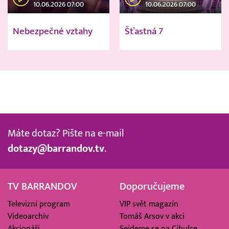
10.06.2026 07:00
10.06.2026 07:00
Nebezpečné vztahy
Šťastná 7
Máte dotaz? Pište na e-mail
dotazy@barrandov.tv
.
TV BARRANDOV
Doporučujeme
Televizní program
VIP svět magazín
Videoarchiv
Tomáš Arsov v akci
Akcionáři
Sejdeme se na Cibulce