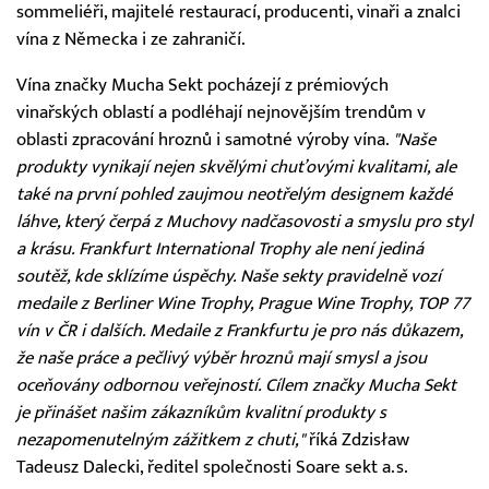
sommeliéři, majitelé restaurací, producenti, vinaři a znalci
vína z Německa i ze zahraničí.
Vína značky Mucha Sekt pocházejí z prémiových
vinařských oblastí a podléhají nejnovějším trendům v
oblasti zpracování hroznů i samotné výroby vína.
"Naše
produkty vynikají nejen skvělými chuťovými kvalitami, ale
také na první pohled zaujmou neotřelým designem každé
láhve, který čerpá z Muchovy nadčasovosti a smyslu pro styl
a krásu. Frankfurt International Trophy ale není jediná
soutěž, kde sklízíme úspěchy. Naše sekty pravidelně vozí
medaile z Berliner Wine Trophy, Prague Wine Trophy, TOP 77
vín v ČR i dalších. Medaile z Frankfurtu je pro nás důkazem,
že naše práce a pečlivý výběr hroznů mají smysl a jsou
oceňovány odbornou veřejností. Cílem značky Mucha Sekt
je přinášet našim zákazníkům kvalitní produkty s
nezapomenutelným zážitkem z chuti,"
říká Zdzisław
Tadeusz Dalecki, ředitel společnosti Soare sekt a.s.