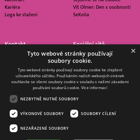
Kariéra
Vít Olmer: Den s osobností
Loga ke stažení
SeXoňa
Kontakt
Sociální sítě
×
Tyto webové stránky používají
Barrandov Televizní Studio,
soubory cookie.
a.s.
Kříženeckého nám. 322
Tyto webové stránky používají soubory cookie ke zlepšení
uživatelského zážitku. Používáním našich webových stránek
152 00 Praha 5
souhlasíte se všemi soubory cookie v souladu s našimi zásadami
IČ 416 93 311
používání souborů cookie.
Více informací
dotazy@barrandov.tv
NEZBYTNĚ NUTNÉ SOUBORY
VÝKONOVÉ SOUBORY
SOUBORY CÍLENÍ
© 2008–2026 EMPRESA MEDIA, a.s. Všechna práva vyhrazena.
Kompletní pravidla využívání obsahu webu
najdete ZDE
.
NEZAŘAZENÉ SOUBORY
Zásady ochrany osobních a dalších zpracovávaných údajů
.
Nastavení Cookies
.