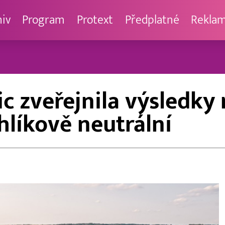
hiv
Program
Protext
Předplatné
Rekla
 zveřejnila výsledky 
hlíkově neutrální