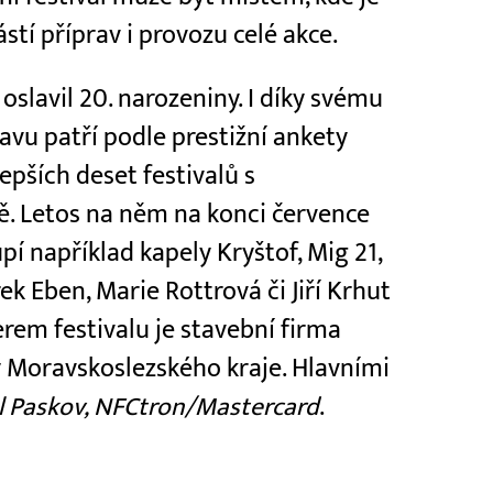
stí příprav i provozu celé akce.
oslavil 20. narozeniny. I díky svému
avu patří podle prestižní ankety
epších deset festivalů s
pě. Letos na něm na konci července
í například kapely Kryštof, Mig 21,
rek Eben, Marie Rottrová či Jiří Krhut
em festivalu je stavební firma
 Moravskoslezského kraje. Hlavními
el Paskov, NFCtron/Mastercard
.