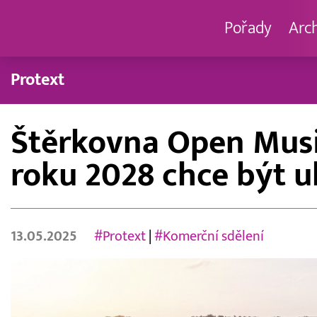
Pořady
Arc
Protext
Štěrkovna Open Music
roku 2028 chce být u
13.05.2025
#Protext
|
#Komerční sdělení