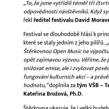
„To, že jsme vytřídili téměř tři čtvr
odpovědnosti návštěvníků. Když syst
řekl
ředitel festivalu David Morav
Festival se dlouhodobě hlásí k prin
které se staly jedním z jeho pilířů.
„
Štěrkovnou Open Music na výpočtu 
opět zajímavou výzvou. Věříme, že
snižovat emise, ale i zvyšovat pov
fungování kulturních akcí – a právě
hodnotu,“
doplnila za
tým VŠB – Te
Kateřina Brožová, Ph.D
.
Štěrkovna ukazuje, že i velký hudeb