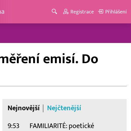
ma
Registrace
Přihlášení
měření emisí. Do
Nejnovější
Nejčtenější
9:53
FAMILIARITÉ: poetické