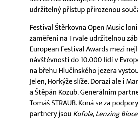
udržitelný přístup přirozenou součá
Festival Štěrkovna Open Music loni 
zaměření na Trvale udržitelnou záb
European Festival Awards mezi nejl
návštěvností do 10.000 lidí v Evro
na břehu Hlučínského jezera vystoup
Jelen, Horkýže slíže. Dorazí ale i Ma
a Štěpán Kozub. Generálním partner
Tomáš STRAUB. Koná se za podpory
partnery jsou
Kofola, Lenzing Bioc