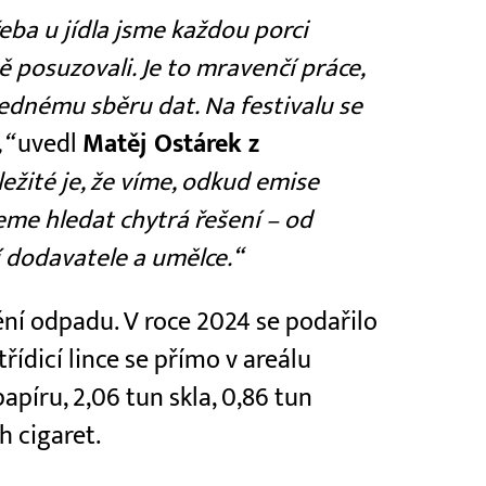
řeba u jídla jsme každou porci
ě posuzovali. Je to mravenčí práce,
lednému sběru dat. Na festivalu se
,“
uvedl
Matěj Ostárek z
ežité je, že víme, odkud emise
eme hledat chytrá řešení – od
í dodavatele a umělce.“
ění odpadu. V roce 2024 se podařilo
řídicí lince se přímo v areálu
papíru, 2,06 tun skla, 0,86 tun
h cigaret.