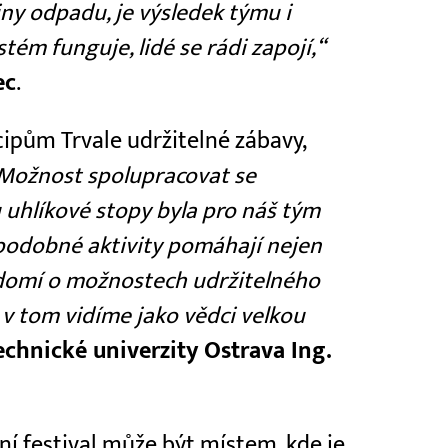
tiny odpadu, je výsledek týmu i
ém funguje, lidé se rádi zapojí,“
ec
.
cipům Trvale udržitelné zábavy,
Možnost spolupracovat se
uhlíkové stopy byla pro náš tým
 podobné aktivity pomáhají nejen
ědomí o možnostech udržitelného
 v tom vidíme jako vědci velkou
chnické univerzity Ostrava Ing.
ní festival může být místem, kde je