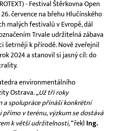
PROTEXT) - Festival Štěrkovna Open
o 26. července na břehu Hlučínského
ch malých festivalů v Evropě, dál
d označením Trvale udržitelná zábava
i šetrněji k přírodě. Nově zveřejnil
k 2024 a stanovil si jasný cíl: do
ality.
Katedra environmentálního
zity Ostrava.
„Už tři roky
m a spolupráce přináší konkrétní
ti přímo v terénu, výzkum se dostává
em k větší udržitelnosti,“
řekl
Ing.