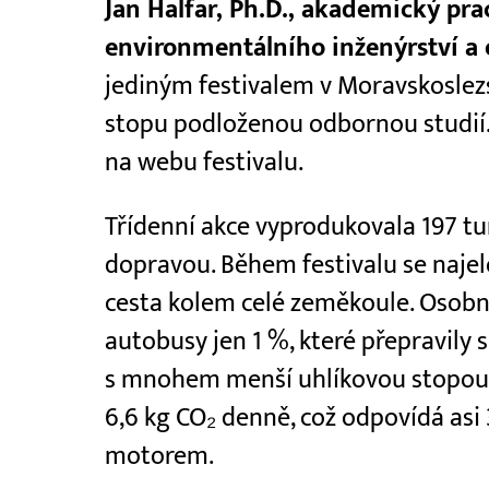
Jan Halfar, Ph.D., akademický pr
environmentálního inženýrství a e
jediným festivalem v Moravskoslez
stopu podloženou odbornou studií
na webu festivalu.
Třídenní akce vyprodukovala 197 tun
dopravou. Během festivalu se najel
cesta kolem celé zeměkoule. Osobní
autobusy jen 1 %, které přepravily s
s mnohem menší uhlíkovou stopou.
6,6 kg CO₂ denně, což odpovídá asi
motorem.