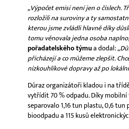
„Výpočet emisí není jen o číslech. T
rozložili na suroviny a ty samostatn
kterou jsme zvládli hlavně díky důs
tomu věnovala jedna osoba naplno
pořadatelského týmu
a dodal:
„Důl
přicházejí a co můžeme zlepšit. Chc
nízkouhlíkové dopravy až po lokáln
Důraz organizátoři kladou i na tříd
vytřídit 70 % odpadu. Díky mobilní t
separovalo 1,16 tun plastu, 0,6 tun 
bioodpadu a 115 kusů elektronickýc