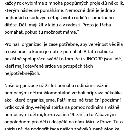
každý rok vybíráme z mnoha podpůrných projektů několik,
kterým následně pomáháme. Nemocné dítě je jedna z
nejhorších osudových etap života rodičů i samotného
dítěte. Děti mají žít v klidu a v radosti. Proto je třeba
pomáhat, pokud tu možnost máme.“
Pro naši organizaci je zase potřebné, aby veřejnost věděla
o naší práci a komu je nutné pomáhat. A tato nabídka
nezištné spolupráce svědčí o tom, že i v INCORP jsou lidé,
kteří mají otevřené srdce ve prospěch těch
nejpotřebnějších.
Naše organizace už 22 let pomáhá rodinám s vážně
nemocnými dětmi. Momentálně vrcholí příprava několika
akcí, které organizujeme. Patří mezi ně tradiční podzimní
Srdíčkové dny, veřejná sbírka na pomoc rodinám s vážně
nemocnými dětmi, která začíná 19. září, a to Zábavným
odpolednem pro děti i dospělé na nám. Míru v Praze. Tuto
sbírku přijde podpořit řada našich zpěváků, např. Monika