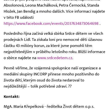
Absolonová, Leona Machálková, Petra Černocká, Standa
Hložek, Jan Bendig a mnoho dalších. Více informací najdete
v této FB události
https://www.facebook.com/events/2037634873064698
.
Posledního října začíná velká sbírka Srdce dětem ve všech
prodejnách Lidl. Ta získala loni pro nemocné děti úžasnou
částku 43 milióny korun, za které jsme pomohli těm
nejpotřebnějším v průběhu letošního roku. Bližší informace
o sbírce najdete na
www.srdcedetem.cz
.
Pevně věříme, že vzájemná spolupráce naší organizace a
mediální skupiny INCORP přinese mnoho pozitivního do
života dětí, kterým osud do života nedaroval to
nejdůležitější – tolik potřebné zdraví. ??
Kontakt:
MgA. Maria Křepelková - ředitelka Život dětem o.p.s.