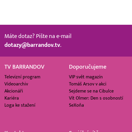
Máte dotaz? Pište na e-mail
dotazy@barrandov.tv
.
TV BARRANDOV
Doporučujeme
Televizní program
VIP svět magazín
Videoarchiv
Tomáš Arsov v akci
Akcionáři
Sejdeme se na Cibulce
Kariéra
Vít Olmer: Den s osobností
Loga ke stažení
SeXoňa