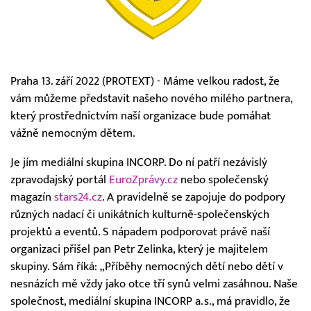
Praha 13. září 2022 (PROTEXT) - Máme velkou radost, že
vám můžeme představit našeho nového milého partnera,
který prostřednictvím naší organizace bude pomáhat
vážně nemocným dětem.
Je jím mediální skupina INCORP. Do ní patří nezávislý
zpravodajský portál
EuroZprávy.cz
nebo společenský
magazín
stars24.cz
. A pravidelně se zapojuje do podpory
různých nadací či unikátních kulturně-společenských
projektů a eventů. S nápadem podporovat právě naší
organizaci přišel pan Petr Zelinka, který je majitelem
skupiny. Sám říká: „Příběhy nemocných dětí nebo dětí v
nesnázích mě vždy jako otce tří synů velmi zasáhnou. Naše
společnost, mediální skupina INCORP a.s., má pravidlo, že