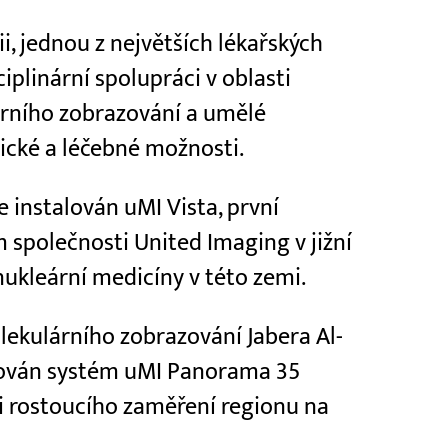
i, jednou z největších lékařských
ciplinární spolupráci v oblasti
árního zobrazování a umělé
tické a léčebné možnosti.
e instalován uMI Vista, první
m společnosti United Imaging v jižní
 nukleární medicíny v této zemi.
lekulárního zobrazování Jabera Al-
lován systém uMI Panorama 35
i rostoucího zaměření regionu na