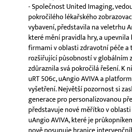
- Společnost United Imaging, vedou
pokročilého lékařského zobrazovac
vybavení, představila na veletrhu A
které mění pravidla hry, a upevnila
firmami v oblasti zdravotní péče a 
rozšiřující působností v globální
zdůraznila svá pokročilá řešení. K 
uRT 506c, uAngio AVIVA a platfor
vyšetření. Největší pozornost si za
generace pro personalizovanou pře
představuje nové měřítko v oblasti 
uAngio AVIVA, které je průkopníkem
nově posunuje hranice intervenční