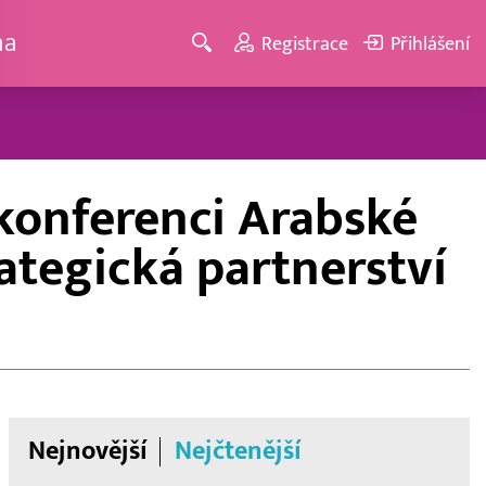
ma
Registrace
Přihlášení
konferenci Arabské
rategická partnerství
Nejnovější
Nejčtenější