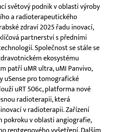
cí světový podnik v oblasti výroby
ího a radioterapeutického
rabské zdraví 2025 řadu inovací,
 klíčová partnerství s předními
technologií. Společnost se stále se
m zdravotnickém ekosystému
nim patří uMR ultra, uMI Panvivo,
my uSense pro tomografické
slouží uRT 506c, platforma nové
snou radioterapii, která
inovací v radioterapii. Zařízení
 pokroku v oblasti angiografie,
ho rentgenového vyšetření. Dalším