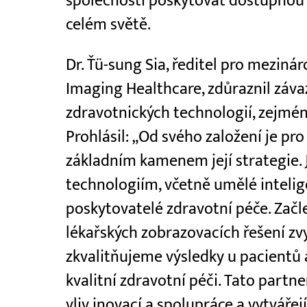
společnosti poskytovat dostupnou a
celém světě.
Dr. Ťü-sung Sia, ředitel pro mezin
Imaging Healthcare, zdůraznil záva
zdravotnických technologií, zejména
Prohlásil: „Od svého založení je p
základním kamenem její strategie. 
technologiím, včetně umělé intelig
poskytovatelé zdravotní péče. Zač
lékařských zobrazovacích řešení zv
zkvalitňujeme výsledky u pacientů 
kvalitní zdravotní péči. Tato part
vliv inovací a spolupráce a vytvářej