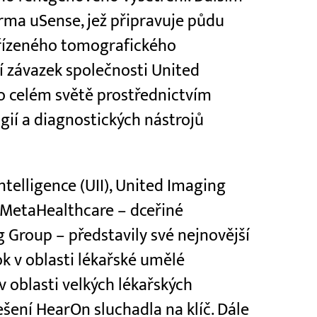
rma uSense, jež připravuje půdu
m řízeného tomografického
í závazek společnosti United
o celém světě prostřednictvím
ií a diagnostických nástrojů
telligence (UII), United Imaging
 MetaHealthcare – dceřiné
 Group – představily své nejnovější
k v oblasti lékařské umělé
v oblasti velkých lékařských
ešení HearOn sluchadla na klíč. Dále