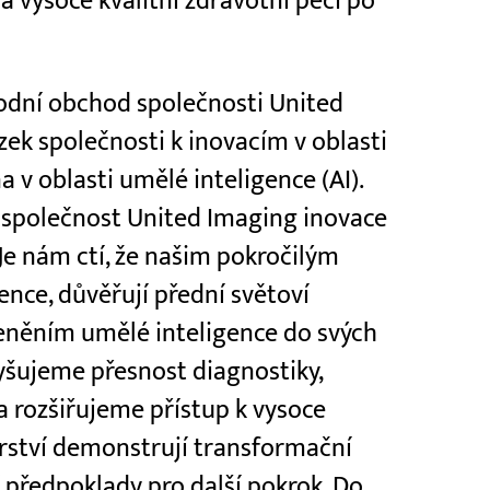
 vysoce kvalitní zdravotní péči po
árodní obchod společnosti United
zek společnosti k inovacím v oblasti
 v oblasti umělé inteligence (AI).
ro společnost United Imaging inovace
Je nám ctí, že našim pokročilým
ence, důvěřují přední světoví
leněním umělé inteligence do svých
yšujeme přesnost diagnostiky,
a rozšiřujeme přístup k vysoce
nerství demonstrují transformační
í předpoklady pro další pokrok. Do