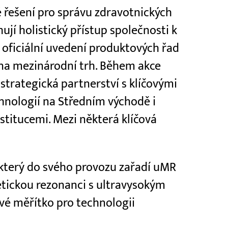
 řešení pro správu zdravotnických
ují holistický přístup společnosti k
 oficiální uvedení produktových řad
na mezinárodní trh. Během akce
strategická partnerství s klíčovými
chnologií na Středním východě i
nstitucemi. Mezi některá klíčová
 který do svého provozu zařadí uMR
etickou rezonanci s ultravysokým
ové měřítko pro technologii