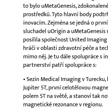
to bylo uMetaGenesis, zdokonalené
prostředků. Tyto hlavní body podtrh
inovacím. Zejména se jedná o první
sluchadel uOrigin a uMetaGenesis 
posílila společnost United Imaging 
hráči v oblasti zdravotní péče a te
mimo něj. Je tu dále spolupráce s i
partnerství patří spolupráce s:
• Sezin Medical Imaging v Turecku,
Jupiter 5T, první celotělovou magn
polem 5T na světě, a stanoví tak n
magnetické rezonance v regionu.