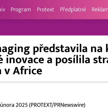
hiv
Program
Protext
Předplatné
Rekla
aging představila na 
 inovace a posílila st
 v Africe
2. února 2025 (PROTEXT/PRNewswire)