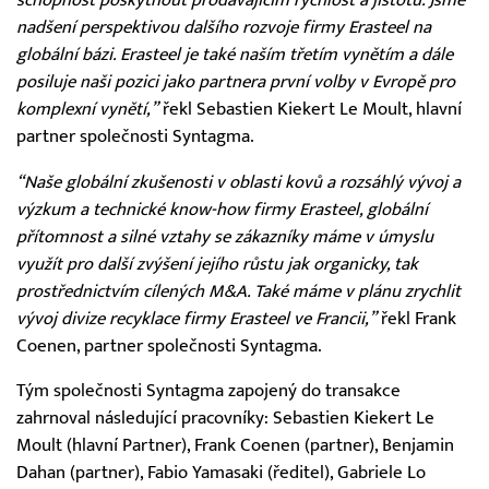
nadšení perspektivou dalšího rozvoje firmy Erasteel na
globální bázi. Erasteel je také naším třetím vynětím a dále
posiluje naši pozici jako partnera první volby v Evropě pro
komplexní vynětí,”
řekl Sebastien Kiekert Le Moult, hlavní
partner společnosti Syntagma.
“Naše globální zkušenosti v oblasti kovů a rozsáhlý vývoj a
výzkum a technické know-how firmy Erasteel, globální
přítomnost a silné vztahy se zákazníky máme v úmyslu
využít pro další zvýšení jejího růstu jak organicky, tak
prostřednictvím cílených M&A. Také máme v plánu zrychlit
vývoj divize recyklace firmy Erasteel ve Francii,”
řekl Frank
Coenen, partner společnosti Syntagma.
Tým společnosti Syntagma zapojený do transakce
zahrnoval následující pracovníky: Sebastien Kiekert Le
Moult (hlavní Partner), Frank Coenen (partner), Benjamin
Dahan (partner), Fabio Yamasaki (ředitel), Gabriele Lo