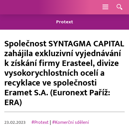
Navigace
Protext
Společnost SYNTAGMA CAPITAL
zahájila exkluzivní vyjednávání
k získání firmy Erasteel, divize
vysokorychlostních ocelí a
recyklace ve společnosti
Eramet S.A. (Euronext Paříž:
ERA)
23.02.2023
#Protext
|
#Komerční sdělení