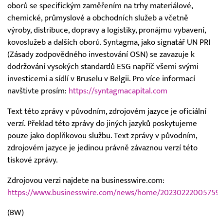
oborů se specifickým zaměřením na trhy materiálové,
chemické, průmyslové a obchodních služeb a včetně
výroby, distribuce, dopravy a logistiky, pronájmu vybavení,
kovoslužeb a dalších oborů. Syntagma, jako signatář UN PRI
(Zásady zodpovědného investování OSN) se zavazuje k
dodržování vysokých standardů ESG napříč všemi svými
investicemi a sídlí v Bruselu v Belgii. Pro více informací
navštivte prosím:
https://syntagmacapital.com
Text této zprávy v původním, zdrojovém jazyce je oficiální
verzí. Překlad této zprávy do jiných jazyků poskytujeme
pouze jako doplňkovou službu. Text zprávy v původním,
zdrojovém jazyce je jedinou právně závaznou verzí této
tiskové zprávy.
Zdrojovou verzi najdete na businesswire.com:
https://www.businesswire.com/news/home/20230222005759
(BW)