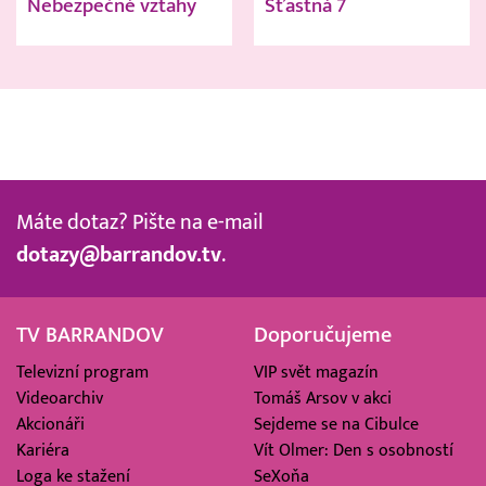
Nebezpečné vztahy
Šťastná 7
Máte dotaz? Pište na e-mail
dotazy@barrandov.tv
.
TV BARRANDOV
Doporučujeme
Televizní program
VIP svět magazín
Videoarchiv
Tomáš Arsov v akci
Akcionáři
Sejdeme se na Cibulce
Kariéra
Vít Olmer: Den s osobností
Loga ke stažení
SeXoňa