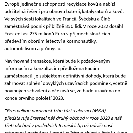
Evropě jedinečné schopnosti recyklace kovů a nabízí
udržitelná řešení pro obnovu baterií, katalyzátorů a kovů.
Ve svých šesti lokalitách ve Francii, Švédsku a Číně
zaměstnává podnik přibližně 850 lidí. V roce 2022 dosáhl
Erasteel asi 275 milionů Euro v příjmech sloužících
především oborům letectví a kosmonautiky,
automobilismu a průmyslu.
Navrhovaná transakce, která bude k požadovaným
informacím a konzultacím předložena Radám
zaměstnanců, je subjektem definitivní dohody, která bude
zahrnovat splnění obvyklých uzavíracích podmínek, včetně
povinných schválení a očekává se, že bude uzavřena do
konce prvního pololetí 2023.
“Přes velkou náročnost trhu fúzí a akvizicí (M&A)
představuje Erasteel náš druhý obchod v roce 2023 a náš
třetí obchod v posledních 6 měsících, což odráží naši
schopnost poskytnout prodávajícím rychlost a jistotu. Jsme