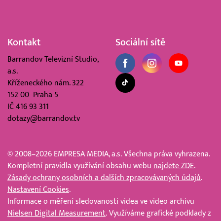
Kontakt
Sociální sítě
Barrandov Televizní Studio,
a.s.
Kříženeckého nám. 322
152 00 Praha 5
IČ 416 93 311
dotazy@barrandov.tv
© 2008–2026 EMPRESA MEDIA, a.s. Všechna práva vyhrazena.
Kompletní pravidla využívání obsahu webu
najdete ZDE
.
Zásady ochrany osobních a dalších zpracovávaných údajů
.
Nastavení Cookies
.
Informace o měření sledovanosti videa ve video archivu
Nielsen Digital Measurement
. Využíváme grafické podklady z