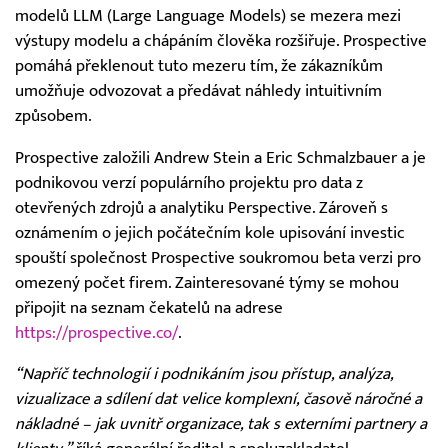
modelů LLM (Large Language Models) se mezera mezi
výstupy modelu a chápáním člověka rozšiřuje. Prospective
pomáhá překlenout tuto mezeru tím, že zákazníkům
umožňuje odvozovat a předávat náhledy intuitivním
způsobem.
Prospective založili Andrew Stein a Eric Schmalzbauer a je
podnikovou verzí populárního projektu pro data z
otevřených zdrojů a analytiku Perspective. Zároveň s
oznámením o jejich počátečním kole upisování investic
spouští společnost Prospective soukromou beta verzi pro
omezený počet firem. Zainteresované týmy se mohou
připojit na seznam čekatelů na adrese
https://prospective.co/
.
“Napříč technologií i podnikáním jsou přístup, analýza,
vizualizace a sdílení dat velice komplexní, časově náročné a
nákladné – jak uvnitř organizace, tak s externími partnery a