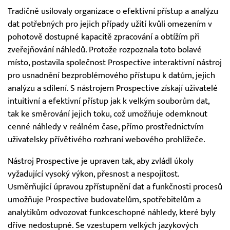
Tradičně usilovaly organizace o efektivní přístup a analýzu
dat potřebných pro jejich případy užití kvůli omezením v
pohotově dostupné kapacitě zpracování a obtížím při
zveřejňování náhledů. Protože rozpoznala toto bolavé
místo, postavila společnost Prospective interaktivní nástroj
pro usnadnění bezproblémového přístupu k datům, jejich
analýzu a sdílení. S nástrojem Prospective získají uživatelé
intuitivní a efektivní přístup jak k velkým souborům dat,
tak ke směrování jejich toku, což umožňuje odemknout
cenné náhledy v reálném čase, přímo prostřednictvím
uživatelsky přívětivého rozhraní webového prohlížeče.
Nástroj Prospective je upraven tak, aby zvládl úkoly
vyžadující vysoký výkon, přesnost a nespojitost.
Usměrňující úpravou zpřístupnění dat a funkčnosti procesů
umožňuje Prospective budovatelům, spotřebitelům a
analytikům odvozovat funkceschopné náhledy, které byly
dříve nedostupné. Se vzestupem velkých jazykových