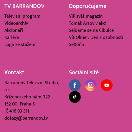
TV BARRANDOV
Doporučujeme
Televizní program
VIP svět magazín
Videoarchiv
Tomáš Arsov v akci
Akcionáři
Sejdeme se na Cibulce
Kariéra
Vít Olmer: Den s osobností
Loga ke stažení
SeXoňa
Kontakt
Sociální sítě
Barrandov Televizní Studio,
a.s.
Kříženeckého nám. 322
152 00 Praha 5
IČ 416 93 311
dotazy@barrandov.tv