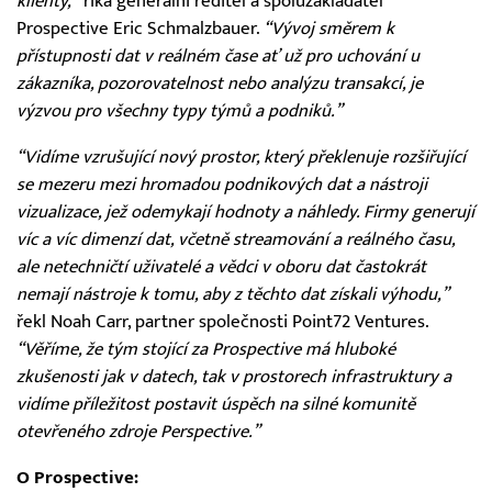
klienty,”
říká generální ředitel a spoluzakladatel
Prospective Eric Schmalzbauer.
“Vývoj směrem k
přístupnosti dat v reálném čase ať už pro uchování u
zákazníka, pozorovatelnost nebo analýzu transakcí, je
výzvou pro všechny typy týmů a podniků.”
“Vidíme vzrušující nový prostor, který překlenuje rozšiřující
se mezeru mezi hromadou podnikových dat a nástroji
vizualizace, jež odemykají hodnoty a náhledy. Firmy generují
víc a víc dimenzí dat, včetně streamování a reálného času,
ale netechničtí uživatelé a vědci v oboru dat častokrát
nemají nástroje k tomu, aby z těchto dat získali výhodu,”
řekl Noah Carr, partner společnosti Point72 Ventures.
“Věříme, že tým stojící za Prospective má hluboké
zkušenosti jak v datech, tak v prostorech infrastruktury a
vidíme příležitost postavit úspěch na silné komunitě
otevřeného zdroje Perspective.”
O Prospective: