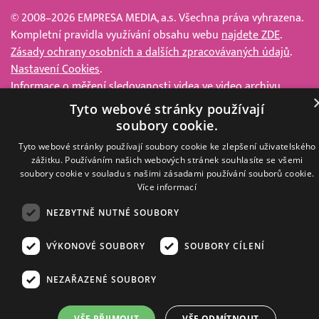
© 2008–2026 EMPRESA MEDIA, a.s. Všechna práva vyhrazena.
Kompletní pravidla využívání obsahu webu
najdete ZDE
.
Zásady ochrany osobních a dalších zpracovávaných údajů
.
Nastavení Cookies
.
Informace o měření sledovanosti videa ve video archivu
Nielsen Digital Measurement
. Využíváme grafické podklady z
Tyto webové stránky používají
depositphotos.com
.
soubory cookie.
Tyto webové stránky používají soubory cookie ke zlepšení uživatelského
zážitku. Používáním našich webových stránek souhlasíte se všemi
soubory cookie v souladu s našimi zásadami používání souborů cookie.
Více informací
NEZBYTNĚ NUTNÉ SOUBORY
VÝKONOVÉ SOUBORY
SOUBORY CÍLENÍ
NEZAŘAZENÉ SOUBORY
VŠE PŘIJMOUT
VŠE ODMÍTNOUT