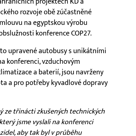
ahraničních projektech KD a
ického rozvoje obě zúčastněné
y smlouvu na egyptskou výrobu
 obslužnosti konference COP27.
yto upravené autobusy s unikátními
 na konferenci, vzduchovým
matizace a baterií, jsou navrženy
pta a pro potřeby kyvadlové dopravy
ný ze třinácti zkušených technických
terý jsme vyslali na konferenci
idel, aby tak byl v průběhu