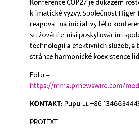
Konference COP27 je důkazem rosto
klimatické výzvy. Společnost Higer
reagovat na iniciativy této konfere
snižování emisí poskytováním spole
technologií a efektivních služeb, 
stránce harmonické koexistence lid
Foto –
https://mma.prnewswire.com/medi
KONTAKT:
Pupu Li, +86 134665444
PROTEXT