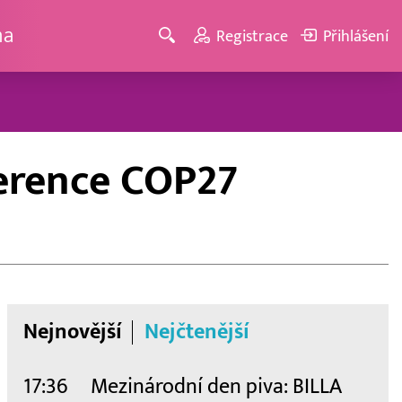
ma
Registrace
Přihlášení
ference COP27
Nejnovější
Nejčtenější
17:36
Mezinárodní den piva: BILLA