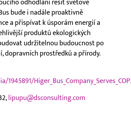
ucího odhodlání řešit světové
 Bus bude i nadále proaktivně
nce a přispívat k úsporám energií a
hlivější produktů ekologických
a budovat udržitelnou budoucnost po
í, dopravních prostředků a přírody.
a/1945891/Higer_Bus_Company_Serves_COP27
32,
lipupu@dsconsulting.com