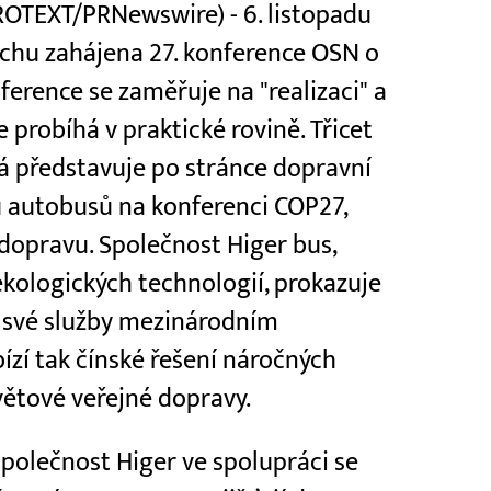
PROTEXT/PRNewswire) - 6. listopadu
chu zahájena 27. konference OSN o
erence se zaměřuje na "realizaci" a
 probíhá v praktické rovině. Třicet
rá představuje po stránce dopravní
u autobusů na konferenci COP27,
 dopravu. Společnost Higer bus,
ekologických technologií, prokazuje
 své služby mezinárodním
zí tak čínské řešení náročných
větové veřejné dopravy.
společnost Higer ve spolupráci se