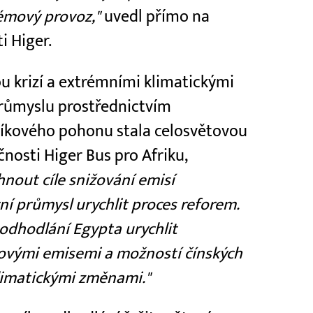
lémový provoz,"
uvedl přímo na
i Higer.
ou krizí a extrémními klimatickými
růmyslu prostřednictvím
hlíkového pohonu stala celosvětovou
nosti Higer Bus pro Afriku,
nout cíle snižování emisí
ní průmysl urychlit proces reforem.
odhodlání Egypta urychlit
lovými emisemi a možností čínských
 klimatickými změnami."