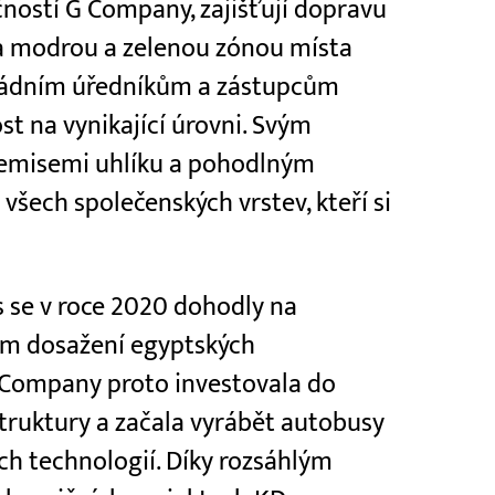
ostí G Company, zajišťují dopravu
 modrou a zelenou zónou místa
 vládním úředníkům a zástupcům
t na vynikající úrovni. Svým
 emisemi uhlíku a pohodlným
 všech společenských vrstev, kteří si
 se v roce 2020 dohodly na
lem dosažení egyptských
 Company proto investovala do
truktury a začala vyrábět autobusy
ch technologií. Díky rozsáhlým