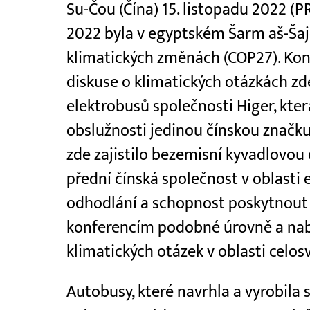
Su-Čou (Čína) 15. listopadu 2022 (
2022 byla v egyptském Šarm aš-Šaj
klimatických změnách (COP27). Konf
diskuse o klimatických otázkách zde
elektrobusů společnosti Higer, kte
obslužnosti jedinou čínskou značk
zde zajistilo bezemisní kyvadlovou
přední čínská společnost v oblasti 
odhodlání a schopnost poskytnout
konferencím podobné úrovně a nabí
klimatických otázek v oblasti celos
Autobusy, které navrhla a vyrobila 