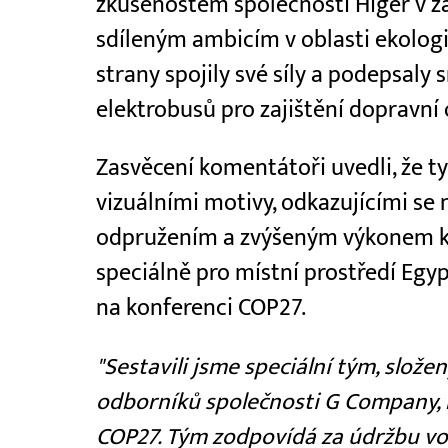
zkušenostem společnosti Higer v z
sdíleným ambicím v oblasti ekolog
strany spojily své síly a podepsal
elektrobusů pro zajištění dopravní
Zasvěcení komentátoři uvedli, že t
vizuálními motivy, odkazujícími se
odpružením a zvýšeným výkonem kli
speciálně pro místní prostředí Egy
na konferenci COP27.
"Sestavili jsme speciální tým, slože
odborníků společnosti G Company, k
COP27. Tým zodpovídá za údržbu voz