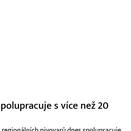
polupracuje s více než 20
0 regionálních pivovarů dnes spolupracuje