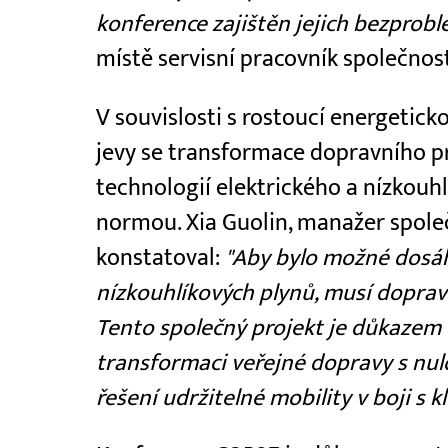
konference zajištěn jejich bezprob
místě servisní pracovník společnost
V souvislosti s rostoucí energetick
jevy se transformace dopravního p
technologií elektrického a nízkou
normou. Xia Guolin, manažer společ
konstatoval:
"Aby bylo možné dosáh
nízkouhlíkových plynů, musí doprav
Tento společný projekt je důkazem 
transformaci veřejné dopravy s nu
řešení udržitelné mobility v boji s