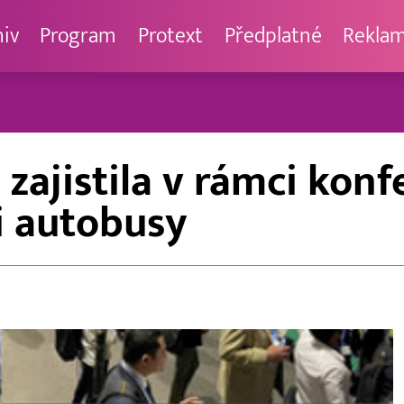
hiv
Program
Protext
Předplatné
Rekla
 zajistila v rámci kon
i autobusy