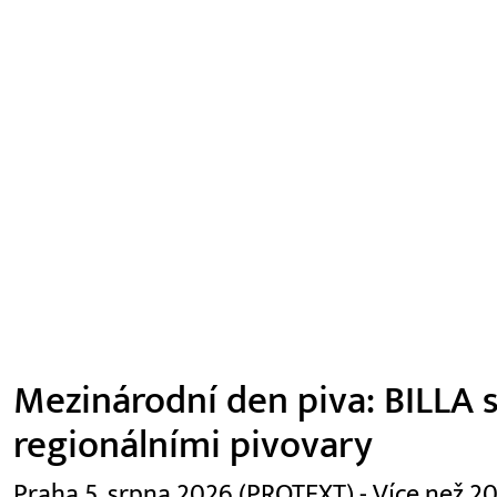
Mezinárodní den piva: BILLA s
regionálními pivovary
Praha 5. srpna 2026 (PROTEXT) - Více než 2