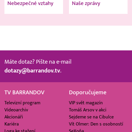
Nebezpečné vztahy
Naše zprávy
Máte dotaz? Pište na e-mail
dotazy@barrandov.tv
.
TV BARRANDOV
Doporučujeme
Televizní program
VIP svět magazín
Videoarchiv
Tomáš Arsov v akci
Akcionáři
Sejdeme se na Cibulce
Kariéra
Vít Olmer: Den s osobností
Loga ke stažení
SeXoňa