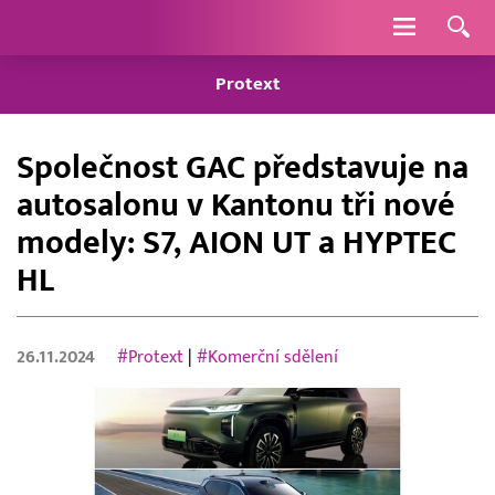
Navigace
Protext
Společnost GAC představuje na
autosalonu v Kantonu tři nové
modely: S7, AION UT a HYPTEC
HL
26.11.2024
#Protext
|
#Komerční sdělení