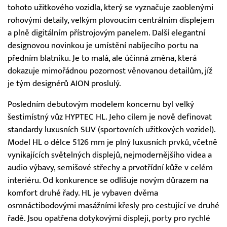
tohoto užitkového vozidla, který se vyznačuje zaoblenými
rohovými detaily, velkým plovoucím centrálním displejem
a plně digitálním přístrojovým panelem. Další elegantní
designovou novinkou je umístění nabíjecího portu na
předním blatníku. Je to malá, ale účinná změna, která
dokazuje mimořádnou pozornost věnovanou detailům, jíž
je tým designérů AION proslulý.
Posledním debutovým modelem koncernu byl velký
šestimístný vůz HYPTEC HL. Jeho cílem je nově definovat
standardy luxusních SUV (sportovních užitkových vozidel).
Model HL o délce 5126 mm je plný luxusních prvků, včetně
vynikajících světelných displejů, nejmodernějšího videa a
audio výbavy, semišové střechy a prvotřídní kůže v celém
interiéru. Od konkurence se odlišuje novým důrazem na
komfort druhé řady. HL je vybaven dvěma
osmnáctibodovými masážními křesly pro cestující ve druhé
řadě. Jsou opatřena dotykovými displeji, porty pro rychlé