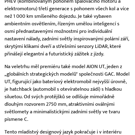
PHEV (kombinovaným pohonem spalovacího motoru a
elektromotoru) třetí generace s pohonem všech kol a více
než 1 000 km smíšeného dojezdu. Je také vybaven
ambientním osvětlením, řízeným umělou inteligencí s
osmi přednastavenými možnostmi pro individuální
nastavení nálady, zadními světly inspirovanými polární září,
skrytými klikami dveří a střešními senzory LiDAR, které
přinášejí elegantní a futuristický zážitek z jízdy.
Na veletrhu měl premiéru také model AION UT, jeden z
„globálních strategických modelů" společnosti GAC. Model
UT, figurující jako bateriový elektromobil nejvyšší úrovně,
je hatchback (automobil s otevíratelnou zádí) s hladkou
siluetou. Od svých protějšků se odlišuje mimořádně
dlouhým rozvorem 2750 mm, atraktivními oválnými
světlomety a minimalistickými zadními světly ve tvaru
písmene C.
Tento mladistvý designový jazyk pokračuje i v interiéru