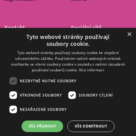
Kontakt
Sociální sítě
×
Tyto webové stránky používají
Barrandov Televizní Studio,
soubory cookie.
a.s.
Kříženeckého nám. 322
Tyto webové stránky používají soubory cookie ke zlepšení
uživatelského zážitku. Používáním našich webových stránek
152 00 Praha 5
souhlasíte se všemi soubory cookie v souladu s našimi zásadami
IČ 416 93 311
používání souborů cookie.
Více informací
dotazy@barrandov.tv
NEZBYTNĚ NUTNÉ SOUBORY
VÝKONOVÉ SOUBORY
SOUBORY CÍLENÍ
© 2008–2026 EMPRESA MEDIA, a.s. Všechna práva vyhrazena.
Kompletní pravidla využívání obsahu webu
najdete ZDE
.
NEZAŘAZENÉ SOUBORY
Zásady ochrany osobních a dalších zpracovávaných údajů
.
Nastavení Cookies
.
Informace o měření sledovanosti videa ve video archivu
VŠE PŘIJMOUT
VŠE ODMÍTNOUT
Nielsen Digital Measurement
. Využíváme grafické podklady z