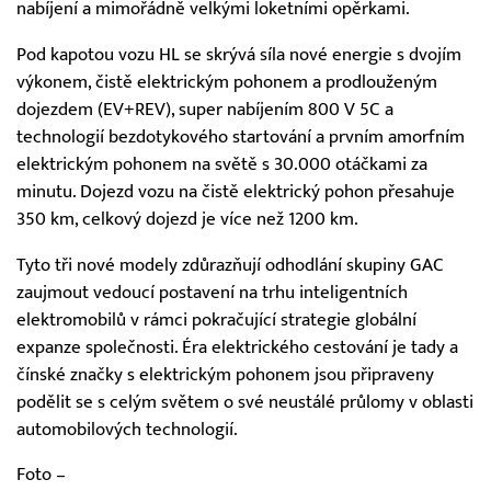
nabíjení a mimořádně velkými loketními opěrkami.
Pod kapotou vozu HL se skrývá síla nové energie s dvojím
výkonem, čistě elektrickým pohonem a prodlouženým
dojezdem (EV+REV), super nabíjením 800 V 5C a
technologií bezdotykového startování a prvním amorfním
elektrickým pohonem na světě s 30.000 otáčkami za
minutu. Dojezd vozu na čistě elektrický pohon přesahuje
350 km, celkový dojezd je více než 1200 km.
Tyto tři nové modely zdůrazňují odhodlání skupiny GAC
zaujmout vedoucí postavení na trhu inteligentních
elektromobilů v rámci pokračující strategie globální
expanze společnosti. Éra elektrického cestování je tady a
čínské značky s elektrickým pohonem jsou připraveny
podělit se s celým světem o své neustálé průlomy v oblasti
automobilových technologií.
Foto –