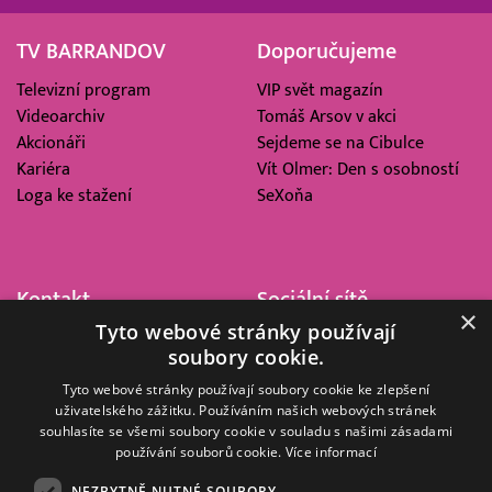
TV BARRANDOV
Doporučujeme
Televizní program
VIP svět magazín
Videoarchiv
Tomáš Arsov v akci
Akcionáři
Sejdeme se na Cibulce
Kariéra
Vít Olmer: Den s osobností
Loga ke stažení
SeXoňa
Kontakt
Sociální sítě
×
Tyto webové stránky používají
Barrandov Televizní Studio,
soubory cookie.
a.s.
Kříženeckého nám. 322
Tyto webové stránky používají soubory cookie ke zlepšení
uživatelského zážitku. Používáním našich webových stránek
152 00 Praha 5
souhlasíte se všemi soubory cookie v souladu s našimi zásadami
IČ 416 93 311
používání souborů cookie.
Více informací
dotazy@barrandov.tv
NEZBYTNĚ NUTNÉ SOUBORY