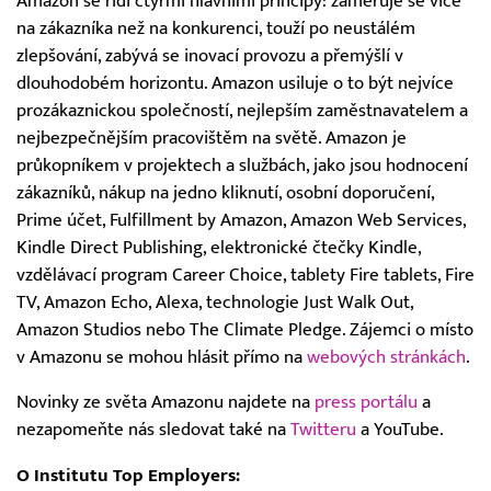
Amazon se řídí čtyřmi hlavními principy: zaměřuje se více
na zákazníka než na konkurenci, touží po neustálém
zlepšování, zabývá se inovací provozu a přemýšlí v
dlouhodobém horizontu. Amazon usiluje o to být nejvíce
prozákaznickou společností, nejlepším zaměstnavatelem a
nejbezpečnějším pracovištěm na světě. Amazon je
průkopníkem v projektech a službách, jako jsou hodnocení
zákazníků, nákup na jedno kliknutí, osobní doporučení,
Prime účet, Fulfillment by Amazon, Amazon Web Services,
Kindle Direct Publishing, elektronické čtečky Kindle,
vzdělávací program Career Choice, tablety Fire tablets, Fire
TV, Amazon Echo, Alexa, technologie Just Walk Out,
Amazon Studios nebo The Climate Pledge. Zájemci o místo
v Amazonu se mohou hlásit přímo na
webových stránkách
.
Novinky ze světa Amazonu najdete na
press portálu
a
nezapomeňte nás sledovat také na
Twitteru
a YouTube.
O Institutu Top Employers: