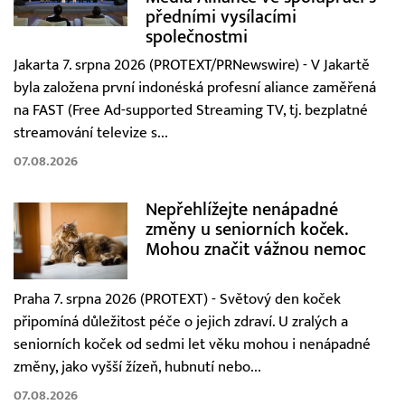
předními vysílacími
společnostmi
Jakarta 7. srpna 2026 (PROTEXT/PRNewswire) - V Jakartě
byla založena první indonéská profesní aliance zaměřená
na FAST (Free Ad-supported Streaming TV, tj. bezplatné
streamování televize s...
07.08.2026
Nepřehlížejte nenápadné
změny u seniorních koček.
Mohou značit vážnou nemoc
Praha 7. srpna 2026 (PROTEXT) - Světový den koček
připomíná důležitost péče o jejich zdraví. U zralých a
seniorních koček od sedmi let věku mohou i nenápadné
změny, jako vyšší žízeň, hubnutí nebo...
07.08.2026