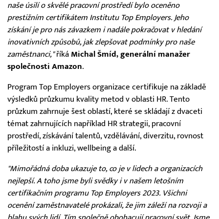
naše úsilí o skvělé pracovní prostředí bylo oceněno
prestižním certifikátem Institutu Top Employers. Jeho
získání je pro nás závazkem i nadále pokračovat v hledání
inovativních způsobů, jak zlepšovat podmínky pro naše
zaměstnanci,"
říká
Michal Šmíd, generální manažer
společnosti Amazon
.
Program Top Employers organizace certifikuje na základě
výsledků průzkumu kvality metod v oblasti HR. Tento
průzkum zahrnuje šest oblastí, které se skládají z dvaceti
témat zahrnujících například HR strategii, pracovní
prostředí, získávání talentů, vzdělávání, diverzitu, rovnost
příležitostí a inkluzi, wellbeing a další.
"Mimořádná doba ukazuje to, co je v lidech a organizacích
nejlepší. A toho jsme byli svědky i v našem letošním
certifikačním programu Top Employers 2023. Všichni
ocenění zaměstnavatelé prokázali, že jim záleží na rozvoji a
blahu svých lidí. Tím společně obohacují pracovní svět. Jsme