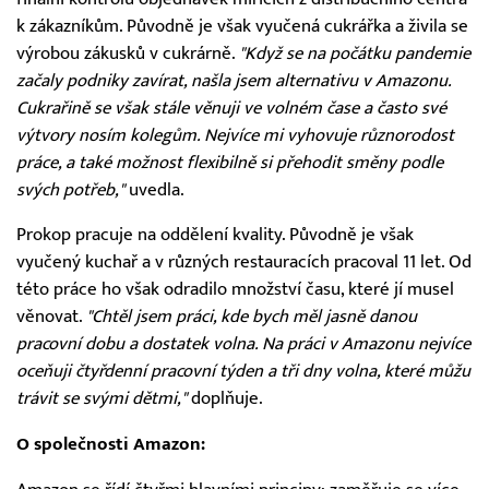
k zákazníkům. Původně je však vyučená cukrářka a živila se
výrobou zákusků v cukrárně.
"Když se na počátku pandemie
začaly podniky zavírat, našla jsem alternativu v Amazonu.
Cukrařině se však stále věnuji ve volném čase a často své
výtvory nosím kolegům. Nejvíce mi vyhovuje různorodost
práce, a také možnost flexibilně si přehodit směny podle
svých potřeb,"
uvedla.
Prokop pracuje na oddělení kvality. Původně je však
vyučený kuchař a v různých restauracích pracoval 11 let. Od
této práce ho však odradilo množství času, které jí musel
věnovat.
"Chtěl jsem práci, kde bych měl jasně danou
pracovní dobu a dostatek volna. Na práci v Amazonu nejvíce
oceňuji čtyřdenní pracovní týden a tři dny volna, které můžu
trávit se svými dětmi,"
doplňuje.
O společnosti Amazon: