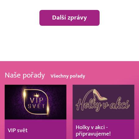
Další zprávy
Naše pořady
Všechny pořady
Holky v akci -
VIP svět
připravujeme!