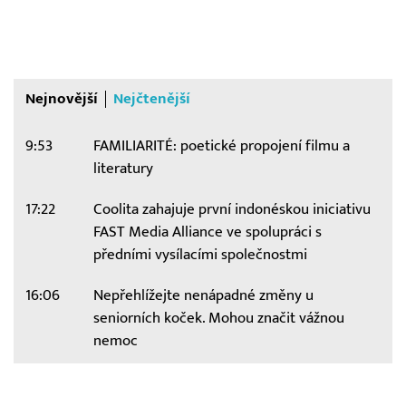
Nejnovější
Nejčtenější
9:53
FAMILIARITÉ: poetické propojení filmu a
literatury
17:22
Coolita zahajuje první indonéskou iniciativu
FAST Media Alliance ve spolupráci s
předními vysílacími společnostmi
16:06
Nepřehlížejte nenápadné změny u
seniorních koček. Mohou značit vážnou
nemoc