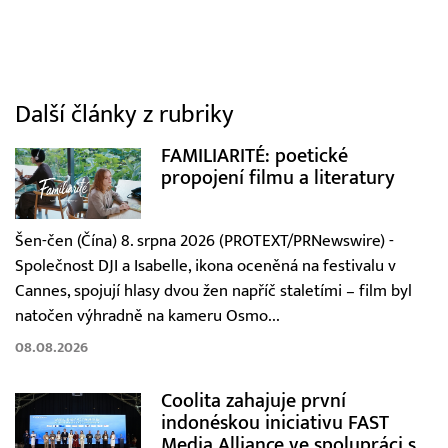
Další články z rubriky
FAMILIARITÉ: poetické
propojení filmu a literatury
Šen-čen (Čína) 8. srpna 2026 (PROTEXT/PRNewswire) -
Společnost DJI a Isabelle, ikona oceněná na festivalu v
Cannes, spojují hlasy dvou žen napříč staletími – film byl
natočen výhradně na kameru Osmo...
08.08.2026
Coolita zahajuje první
indonéskou iniciativu FAST
Media Alliance ve spolupráci s