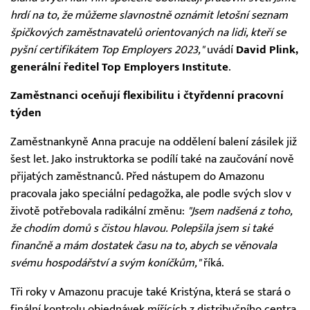
hrdí na to, že můžeme slavnostně oznámit letošní seznam
špičkových zaměstnavatelů orientovaných na lidi, kteří se
pyšní certifikátem Top Employers 2023,"
uvádí
David Plink,
generální ředitel Top Employers Institute
.
Zaměstnanci oceňují flexibilitu i čtyřdenní pracovní
týden
Zaměstnankyně Anna pracuje na oddělení balení zásilek již
šest let. Jako instruktorka se podílí také na zaučování nově
přijatých zaměstnanců. Před nástupem do Amazonu
pracovala jako speciální pedagožka, ale podle svých slov v
životě potřebovala radikální změnu:
"Jsem nadšená z toho,
že chodím domů s čistou hlavou. Polepšila jsem si také
finančně a mám dostatek času na to, abych se věnovala
svému hospodářství a svým koníčkům,"
říká.
Tři roky v Amazonu pracuje také Kristýna, která se stará o
finální kontrolu objednávek mířících z distribučního centra