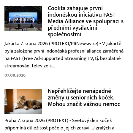
Coolita zahajuje první
indonéskou iniciativu FAST
Media Alliance ve spolupráci s
předními vysílacími
společnostmi
Jakarta 7. srpna 2026 (PROTEXT/PRNewswire) - V Jakartě
byla založena první indonéská profesní aliance zaměřená
na FAST (Free Ad-supported Streaming TV, tj. bezplatné
streamování televize s...
07.08.2026
Nepřehlížejte nenápadné
změny u seniorních koček.
Mohou značit vážnou nemoc
Praha 7. srpna 2026 (PROTEXT) - Světový den koček
připomíná důležitost péče o jejich zdraví. U zralých a