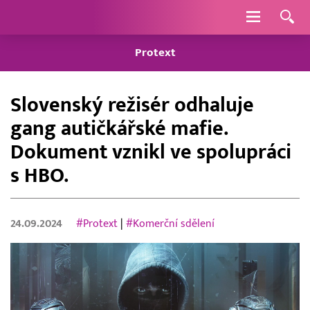
Navigace
Protext
Slovenský režisér odhaluje
gang autičkářské mafie.
Dokument vznikl ve spolupráci
s HBO.
24.09.2024
#Protext
|
#Komerční sdělení