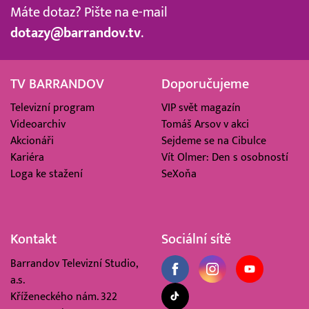
Máte dotaz? Pište na e-mail
dotazy@barrandov.tv
.
TV BARRANDOV
Doporučujeme
Televizní program
VIP svět magazín
Videoarchiv
Tomáš Arsov v akci
Akcionáři
Sejdeme se na Cibulce
Kariéra
Vít Olmer: Den s osobností
Loga ke stažení
SeXoňa
Kontakt
Sociální sítě
Barrandov Televizní Studio,
a.s.
Kříženeckého nám. 322