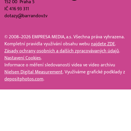
152 00 Praha 5
IČ 416 93 311
dotazy@barrandov.tv
© 2008–2026 EMPRESA MEDIA, a.s. Všechna práva vyhrazena.
Kompletní pravidla využívání obsahu webu
najdete ZDE
.
Zásady ochrany osobních a dalších zpracovávaných údajů
.
Nastavení Cookies
.
Informace o měření sledovanosti videa ve video archivu
Nielsen Digital Measurement
. Využíváme grafické podklady z
depositphotos.com
.