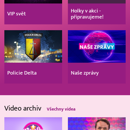
Holky v akci -
VIP svět
připravujeme!
Policie Delta
Naše zprávy
Video archiv
Všechny videa