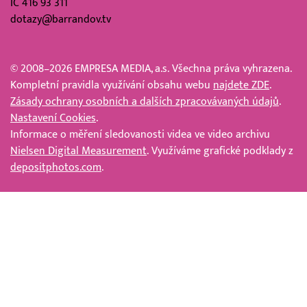
IČ 416 93 311
dotazy@barrandov.tv
© 2008–2026 EMPRESA MEDIA, a.s. Všechna práva vyhrazena.
Kompletní pravidla využívání obsahu webu
najdete ZDE
.
Zásady ochrany osobních a dalších zpracovávaných údajů
.
Nastavení Cookies
.
Informace o měření sledovanosti videa ve video archivu
Nielsen Digital Measurement
. Využíváme grafické podklady z
depositphotos.com
.