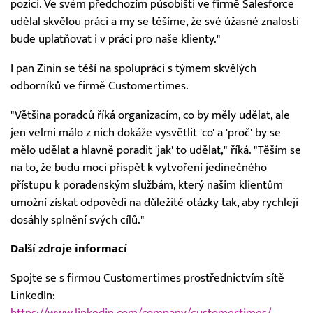
pozici. Ve svém předchozím působišti ve firmě Salesforce
udělal skvělou práci a my se těšíme, že své úžasné znalosti
bude uplatňovat i v práci pro naše klienty."
I pan Zinin se těší na spolupráci s týmem skvělých
odborníků ve firmě Customertimes.
"Většina poradců říká organizacím, co by měly udělat, ale
jen velmi málo z nich dokáže vysvětlit 'co' a 'proč' by se
mělo udělat a hlavně poradit 'jak' to udělat," říká. "Těším se
na to, že budu moci přispět k vytvoření jedinečného
přístupu k poradenským službám, který našim klientům
umožní získat odpovědi na důležité otázky tak, aby rychleji
dosáhly splnění svých cílů."
Další zdroje informací
Spojte se s firmou Customertimes prostřednictvím sítě
LinkedIn:
https://www.linkedin.com/company/customertimes/