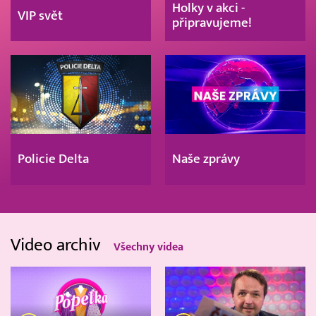
Holky v akci -
VIP svět
připravujeme!
Policie Delta
Naše zprávy
Video archiv
Všechny videa