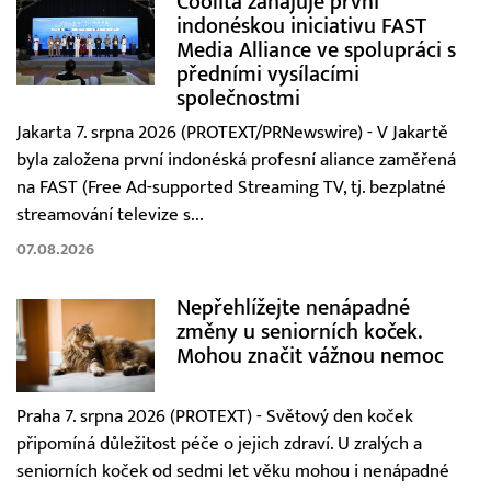
Coolita zahajuje první
indonéskou iniciativu FAST
Media Alliance ve spolupráci s
předními vysílacími
společnostmi
Jakarta 7. srpna 2026 (PROTEXT/PRNewswire) - V Jakartě
byla založena první indonéská profesní aliance zaměřená
na FAST (Free Ad-supported Streaming TV, tj. bezplatné
streamování televize s...
07.08.2026
Nepřehlížejte nenápadné
změny u seniorních koček.
Mohou značit vážnou nemoc
Praha 7. srpna 2026 (PROTEXT) - Světový den koček
připomíná důležitost péče o jejich zdraví. U zralých a
seniorních koček od sedmi let věku mohou i nenápadné