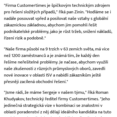
"Firma Customertimes je špičkovým technickým zdrojem
pro řešení složitých případů," říká pan Zinin. "Hodláme se i
nadále posouvat vpřed a posilovat naše vztahy s globální
zákaznickou základnou, abychom jim pomohli řešit
podnikatelské problémy, jako je růst tržeb, snížení nákladů,
řízení rizik a podobně."
"Naše firma působí na 9 trzích v 63 zemích světa, má více
než 1200 zaměstnanců a je známá tím, že každý den
řešíme neřešitelné problémy. Je načase, abychom využili
naše zkušenosti z různých průmyslových oborů, zavedli
nové inovace v oblasti ISV a nabídli zákazníkům ještě
přesněji zacílená obchodní řešení."
"Jsme rádi, že máme Sergeje v našem týmu," říká Roman
Khudyakov, technický ředitel firmy Customertimes. "Jeho
jedinečná strategická vize v kombinaci se znalostmi v
oblasti poradenství z něj dělají ideálního kandidáta na tuto